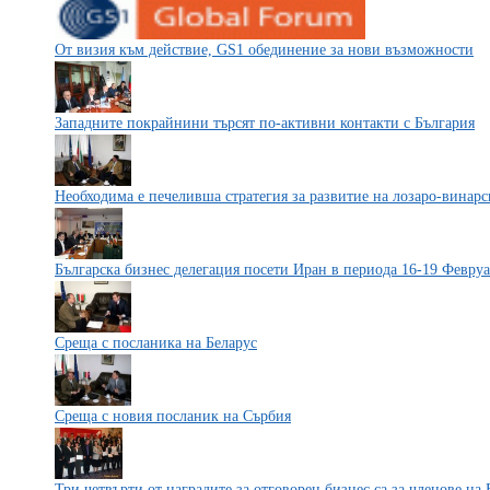
От визия към действие, GS1 обединение за нови възможности
Западните покрайнини търсят по-активни контакти с България
Необходима е печеливша стратегия за развитие на лозаро-винарс
Българска бизнес делегация посети Иран в периода 16-19 Февруа
Среща с посланика на Беларус
Среща с новия посланик на Сърбия
Три четвърти от наградите за отговорен бизнес са за членове н