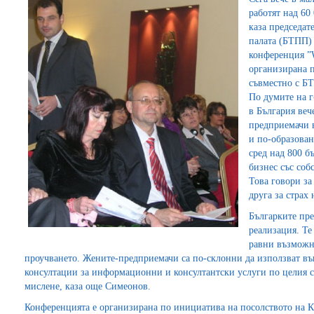
работят над 6
каза председат
палата (БТПП)
конференция ”
организирана 
съвместно с Б
По думите на 
в България веч
предприемачи в
и по-образова
сред над 800 б
бизнес със соб
Това говори за 
друга за страх
Българките пре
реализация. Те
равни възможно
проучването. Жените-предприемачи са по-склонни да използват въ
консултации за информационни и консултантски услуги по целия сп
мислене, каза още Симеонов.
Конференцията е организирана по инициатива на посолството на К