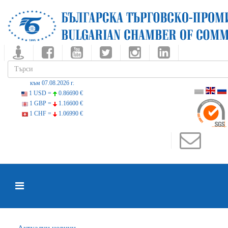
към 07.08.2026 г.
1 USD =
0.86690 €
1 GBP =
1.16600 €
1 CHF =
1.06990 €