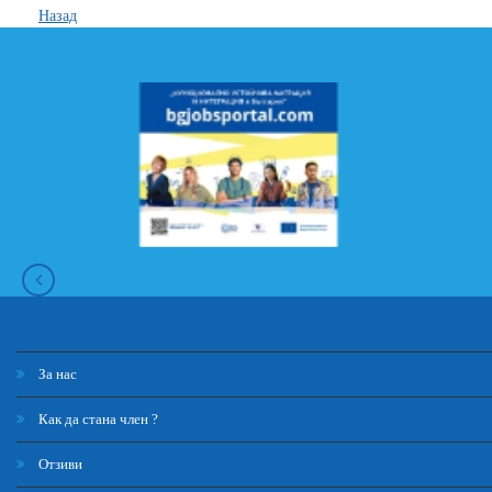
Назад
За нас
Как да стана член ?
Отзиви