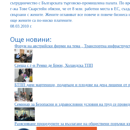
сътрудничество с Българската търговско-промишлена палата. По в
г-жа Тове Скарстейн обясни, че от 8 млн. работни места в ЕС, създ
свързани с жените. Жените оглавяват все повече и повече бизнеса 
още жените са по-ниско платените.
08.03.2010 г.
Още новини:
Форум на австрийски фирми на тема „ Транспортна инфраструкт
Среща с г-н Ремко де Брюн, Холандска ТПП
БТПП дари мартеници, подаръци и плодове на деца лишени от 
Семинар за Безопасни и здравословни условия на труд се проведе 
Разясняване процедурите за възлагане на обществени поръчки 