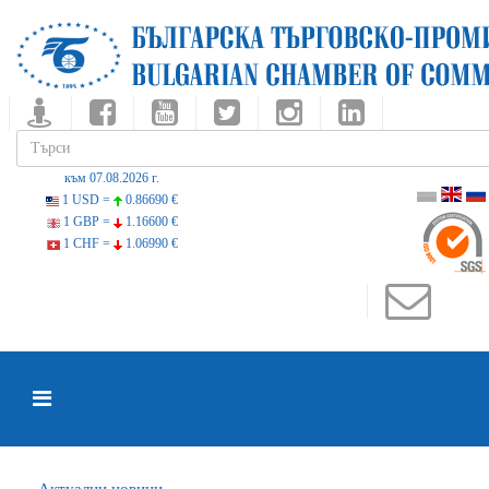
към 07.08.2026 г.
1 USD =
0.86690 €
1 GBP =
1.16600 €
1 CHF =
1.06990 €