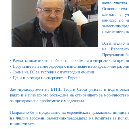
която участва
Основна тема 
климата с уч
комисар по е
заместник-пре
изменението н
Встъпително и
на Европейс
Представени бя
• Рамка за политиките в областта на климата и енергетиката през
• Проучване на въглеводороди с използване на хидравлично разби
• Схема на ЕС за търговия с въглеродни емисии
• Цени и разходи на енергията в Европа.
Зам.-председателят на БТПП Георги Стоев участва в подготовкат
както и в пленарното обсъждане на становището за мобилността 
за преодоляване проблемите с младежката.
Направено бе и представяне на европейската гражданска инициати
на Филип Гросжан, заместник-председател на Комитета за попу
инициативата.