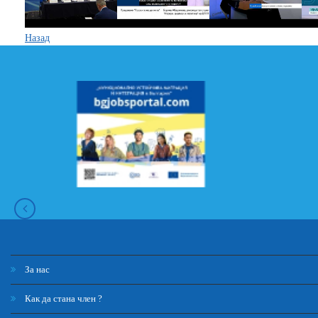
Назад
За нас
Как да стана член ?