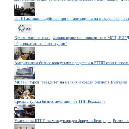
БТПП активно съдейства при организацията на международно ст
Kръгла маса на тема „Финансиране на иновациите в МСП, НИРД 
образователните институции”
Американски бизнес консултант представи в БТПП свои иноват
МЕТРО търси “звездите“ на малкия и среден бизнес в България
Среща с турска бизнес делегация от ТПП Коджаели
Участие на БТПП на международен форум в Белград - „Ролята на