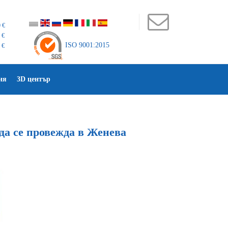
 €
 €
ISO 9001:2015
 €
ия
3D център
да се провежда в Женева