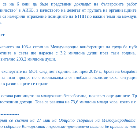
а се на 6 юни да бъде представен докладът на българските работ
ничество“ в АИКБ, в качеството на делегат от групата на организациит
а са намерили отражение позициите на БТПП по важни теми на междунар
а.
ст
черието на 103-а сесия на Международна конференция на труда бе публ
отните в света ще нарасне с 3,2 милиона души през тази година,
зително 203,2 милиона души.
 експертите на МОТ след пет години, т.е. през 2019 г., броят на безраб
 за този процес не е влошаващата се глобална икономическа ситуация
о в развиващите се страни.
 остава равнището на младежката безработица, показват още данните. Тр
постоянни доходи. Това се равнява на 73,6 милиона млади хора, което е с
-------------
орът се състоя на 27 май на Общото събрание на Международната 
 събрание Катарската търговско-промишлена палата бе приета за нов 