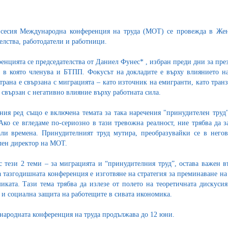
 сесия Международна конференция на труда (МОТ) се провежда в Жене
елства, работодатели и работници.
енцията се председателства от Даниел Фунес* , избран преди дни за пр
 в която членува и БТПП. Фокусът на докладите е върху влиянието на
страна е свързана с миграцията – като източник на емигранти, като тра
е свързан с негативно влияние върху работната сила.
ния ред също е включена темата за така наречения "принудителен труд
 Ако се вгледаме по-сериозно в тази тревожна реалност, ние трябва да 
ли времена. Принудителният труд мутира, преобразувайки се в негови
лен директор на МОТ.
с тези 2 теми – за миграцията и “принудителния труд”, остава важен въ
а тазгодишната конференция е изготвяне на стратегия за преминаване н
иката. Тази тема трябва да излезе от полето на теоретичната дискуси
 и социална защита на работещите в сивата икономика.
ародната конференция на труда продължава до 12 юни.