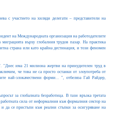
ва с участието на хиляди делегати – представители на
езидент на Международната организация на работодателите
 миграцията върху глобалния трудов пазар. На практика
нзитна страна или като крайна дестинация, и този феномен
". "Днес има 21 милиона жертви на принудителен труд в
заключим, че това не са просто останки от злоупотреба от
те най-злокачествени форми... ", отбеляза Гай Райдер,
просът за глобалната безработица. В тази връзка третата
а работната сила от неформалния към формалния сектор на
я и да се пристъпи към реални стъпки за осигуряване на