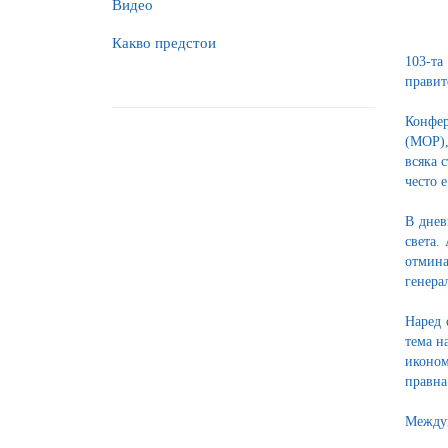
Видео
Какво предстои
103-та
правит
Конфер
(МОР),
всяка 
често 
В днев
света.
отмина
генера
Наред 
тема н
иконом
правна
Междун