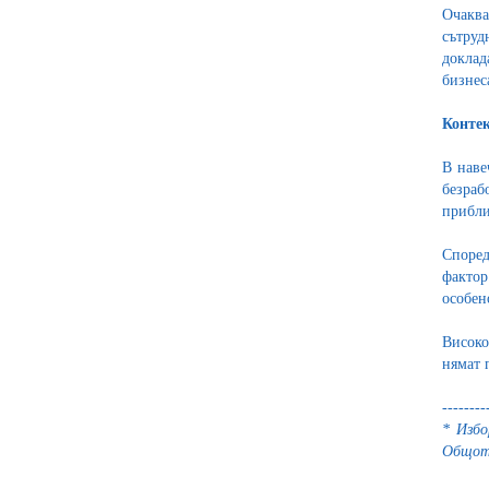
Очакв
сътруд
доклад
бизнес
Контек
В наве
безраб
прибли
Според
фактор
особен
Високо
нямат 
--------
* Изб
Общото