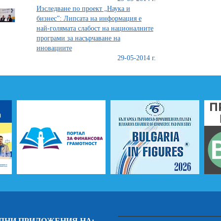
Изследване по проект „Наука и
бизнес”: Липсата на информация е
най-голямата слабост на националните
програми за насърчаване на
иновациите
29-05-2014 г.
ЛНИ ПРИЛОЖЕНИЯ НА: