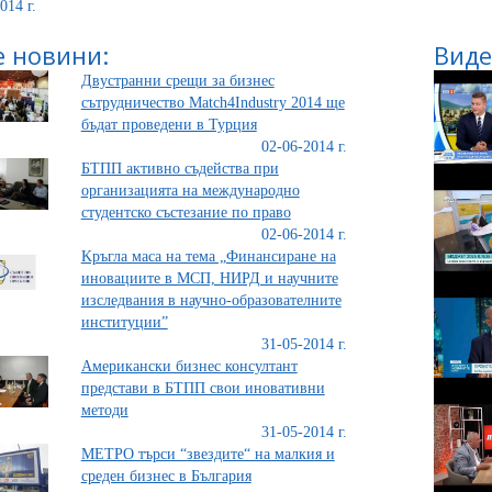
014 г.
 новини:
Виде
Двустранни срещи за бизнес
сътрудничество Match4Industry 2014 ще
бъдат проведени в Турция
02-06-2014 г.
БТПП активно съдейства при
организацията на международно
студентско състезание по право
02-06-2014 г.
Kръгла маса на тема „Финансиране на
иновациите в МСП, НИРД и научните
изследвания в научно-образователните
институции”
31-05-2014 г.
Американски бизнес консултант
представи в БТПП свои иновативни
методи
31-05-2014 г.
МЕТРО търси “звездите“ на малкия и
среден бизнес в България