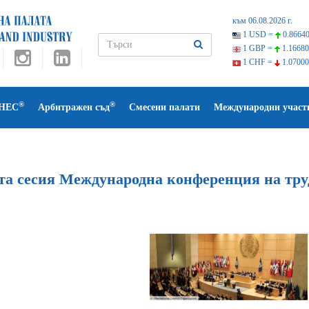
към 06.08.2026 г.
1 USD =
0.86640
1 GBP =
1.16680
1 CHF =
1.07000
®
®
НЕС
Арбитражен съд
Смесени палати
Международни участ
-та сесия Международна конференция на тру