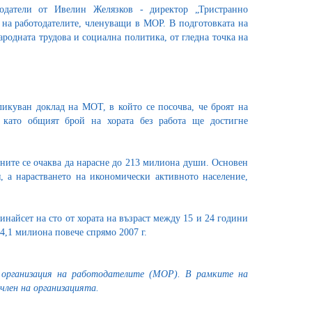
одатели от Ивелин Желязков - директор „Тристранно
е на работодателите, членуващи в МОР. В подготовката на
одната трудова и социална политика, от гледна точка на
икуван доклад на МОТ, в който се посочва, че броят на
 като общият брой на хората без работа ще достигне
отните се очаква да нарасне до 213 милиона души. Основен
, а нарастването на икономически активното население,
инайсет на сто от хората на възраст между 15 и 24 години
 4,1 милиона повече спрямо 2007 г.
организация на работодателите (МОР). В рамките на
член на организацията.