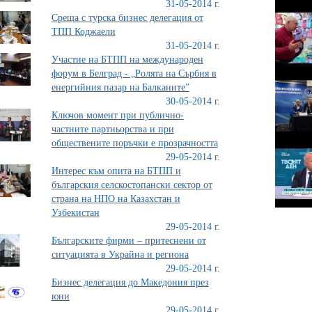
31-05-2014 г.
Среща с турска бизнес делегация от
ТПП Коджаели
31-05-2014 г.
Участие на БТПП на международен
форум в Белград - „Ролята на Сърбия в
енергийния пазар на Балканите”
30-05-2014 г.
Ключов момент при публично-
частните партньорства и при
обществените поръчки е прозрачността
29-05-2014 г.
Интерес към опита на БТПП и
българския селскостопански сектор от
страна на НПО на Казахстан и
Узбекистан
29-05-2014 г.
Българските фирми – притеснени от
ситуацията в Украйна и региона
29-05-2014 г.
Бизнес делегация до Македония през
юни
29-05-2014 г.