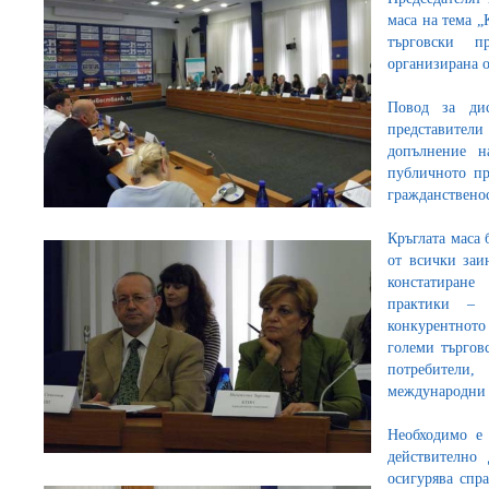
маса на тема „
търговски п
организирана о
Повод за дис
представител
допълнение н
публичното пр
гражданственос
Кръглата маса 
от всички заи
констатиран
практики – 
конкурентното
големи търгов
потребители,
международни 
Необходимо е 
действително 
осигурява спр