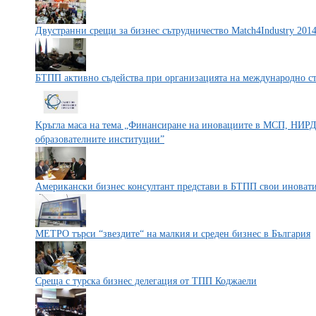
Двустранни срещи за бизнес сътрудничество Match4Industry 201
БТПП активно съдейства при организацията на международно ст
Kръгла маса на тема „Финансиране на иновациите в МСП, НИРД 
образователните институции”
Американски бизнес консултант представи в БТПП свои иноват
МЕТРО търси “звездите“ на малкия и среден бизнес в България
Среща с турска бизнес делегация от ТПП Коджаели