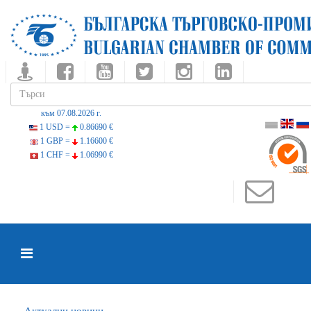
към 07.08.2026 г.
1 USD =
0.86690 €
1 GBP =
1.16600 €
1 CHF =
1.06990 €