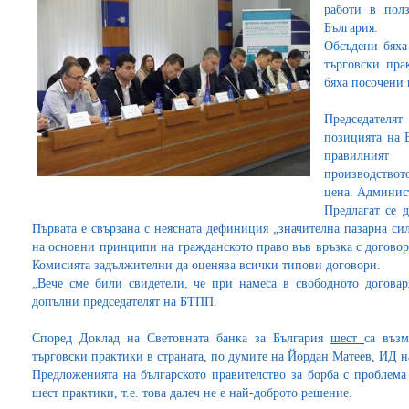
работи в пол
България.
Обсъдени бяха
търговски пра
бяха посочени
Председателя
позицията на 
правилният
производствот
цена. Админис
Предлагат се 
Първата е свързана с неясната дефиниция „значителна пазарна си
на основни принципи на гражданското право във връзка с договор
Комисията задължителни да оценява всички типови договори.
„Вече сме били свидетели, че при намеса в свободното договаря
допълни председателят на БТПП.
Според Доклад на Световната банка за България
шест
са въз
търговски практики в страната, по думите на Йордан Матеев, ИД н
Предложенията на българското правителство за борба с проблема
шест практики, т.е. това далеч не е най-доброто решение.