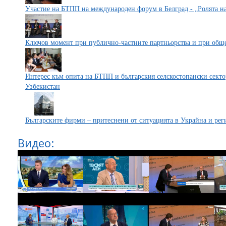
Участие на БТПП на международен форум в Белград - „Ролята на
Ключов момент при публично-частните партньорства и при обще
Интерес към опита на БТПП и българския селскостопански секто
Узбекистан
Българските фирми – притеснени от ситуацията в Украйна и рег
Видео: