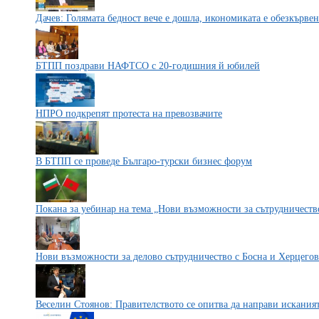
Дачев: Голямата бедност вече е дошла, икономиката е обезкървен
БТПП поздрави НАФТСО с 20-годишния й юбилей
НПРО подкрепят протеста на превозвачите
В БТПП се проведе Българо-турски бизнес форум
Покана за уебинар на тема „Нови възможности за сътрудничест
Нови възможности за делово сътрудничество с Босна и Херцего
Веселин Стоянов: Правителството се опитва да направи искания