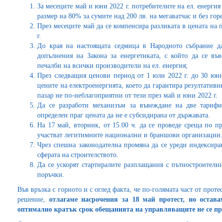
За месеците май и юни 2022 г. потребителите на ел. енерги
размер на 80% за сумите над 200 лв. на мегаватчас и без гор
През месеците май да се компенсира разликата в цената на 
г.
До края на настоящата седмица в Народното събрание д
допълнения на Закона за енергетиката, с който да се въ
печалби на всички производители на ел. енергия;
През следващия ценови период от 1 юли 2022 г. до 30 юни
цените на електроенергията, което да гарантира резултатив
пазар не по-неблагоприятни от тези през май и юни 2022 г.
Да се разработи механизъм за въвеждане на две тарифи
определен праг цената да не е субсидирана от държавата.
На 17 май, вторник, от 15.00 ч. да се проведе среща по п
участват легитимните национални и браншови организации
Чрез спешна законодателна промяна да се уреди индексира
сферата на строителството.
Да се ускорят стартиралите разплащания с пътностроител
поръчки.
Във връзка с горното и с оглед факта, че по-голямата част от про
решение,
отлагаме насрочения за 18 май протест, но остава
оптимално кратък срок обещанията на управляващите не се п