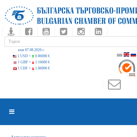
към 07.08.2026 г.
1 USD =
0.86690 €
1 GBP =
1.16600 €
1 CHF =
1.06990 €