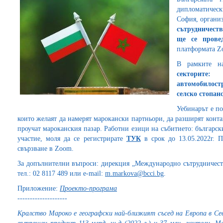
дипломатическ
София, органи
сътрудничест
ще се прове
платформата Z
В рамките н
секторите:
автомобилост
селско стопанс
Уебинарът е п
които желаят да намeрят марокански партньори, да разширят конт
проучат мароканския пазар. Работни езици на събитието: българск
участие, моля да се регистрирате
ТУК
в срок до 13.05.2022г. 
свързване в Zoom.
За допълнителни въпроси: дирекция „Международно сътрудничес
тел.: 02 8117 489 или e-mail:
m.markova@bcci.bg
.
Приложение:
П
роекто-програма
--------------------
Кралство Мароко е географски най-близкият съсед на Европа в С