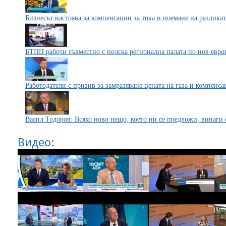
Бизнесът настоява за компенсации за тока и поемане на разликат
БТПП работи съвместно с полска регионална палата по нов евро
Работодатели с призив за замразяване цената на газа и компенс
Васил Тодоров: Всяко ново нещо, което ни се предложи, винаги 
Видео: