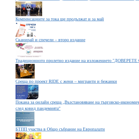
Компенсациите за тока ще продължат и за май
Сканирай и спечели – второ издание
Традиционното пролетно издание на изложението "ДОВЕРЕТЕ
Среща по проект RIDE с жени – мигранти и бежанки
Покана за онлайн среща „Възстановяване на търговско-икономи
след ковид пандемията“
БТПП участва в Общо събрание на Европалати