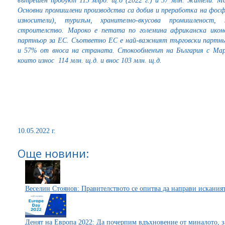
вътрешен продукт 113 млрд. щ.д (2022 г.) и 37 млн. жители. М
Основни промишлени производства са добив и преработка на фосф
износители), туризъм, хранително-вкусова промишленост
строителство. Мароко е петата по големина африканска икон
партньор за ЕС. Съответно ЕС е най-важният търговски партнь
и 57% от вноса на страната. Стокообменът на България с Маро
които износ 114 млн. щ.д. и внос 103 млн. щ.д.
10.05.2022 г.
Още новини:
Веселин Стоянов: Правителството се опитва да направи искания
Денят на Европа 2022: Да почерпим вдъхновение от миналото, 