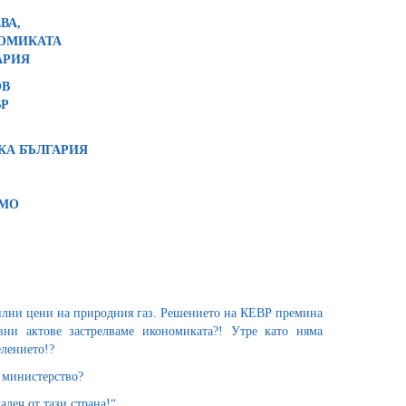
ВА,
ОМИКАТА
АРИЯ
ОВ
ВР
КА БЪЛГАРИЯ
СМО
силни цени на природния газ. Решението на КЕВР премина
ни актове застрелваме икономиката?! Утре като няма
елението!?
 министерство?
леч от тази страна!“