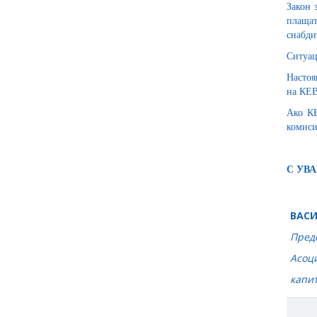
Закон 
плащат
снабди
Ситуац
Настоя
на КЕВ
Ако КЕ
комиси
С УВ
ВАСИ
Предс
Асоц
капи