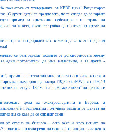
% по-висока от утвърдената от КЕВР цена! Регулаторът
газ. С други думи се предполага, че те следва да са гарант
еден пример за кръстосано субсидиране от страна на
редната тежест, която те трябва да понесат по време на
е на цени на природен газ, в което да са взети предвид
ена!
едливо се разпределят ползите от договореността между
за едни потребители да има намаление, а за други -
газ“, промишлеността заплаща газа си по предложената, а
ългарската индустрия ще плаща 119,87 лв./MWh, а не 93,19
ичение ще струва 187 млн лв. „Намалението“ на цената се
й-високата цена на електроенергията в Европа, а
икационните предприятия получават защита от цената на
ятия им се каза да се справят сами!
ия от страна на бизнеса – сега вече и чрез цените на
ЕВР политика противоречи на основен принцип, заложен в