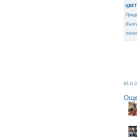
ЦВЕТ
Предс
Бълг
пала
ВА
ПРЕ
03.11.2
Още