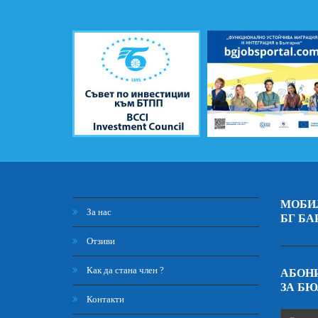
МОБИ
За нас
БГ БА
Отзиви
Как да стана член ?
АБОНИ
ЗА Б
Контакти