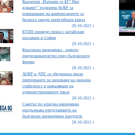
Коалиция „Изправи се БГ! Ние
идваме!“ подкрепя АОБР за
повишаване на компенсациите за
бизнеса заради енергийната криза
29-10-2021 г.
БТПП проведе среща с китайския
посланик в София
29-10-2021 г.
Кръговата икономика - новото
предизвикателство пред българските
фирми
28-10-2021 г.
АОБР и ДПС се обединиха около
препоръките за запазване на данъчна
стабилност и намаляване на
административните такси
28-10-2021 г.
Съветът по кръгова икономика
продължава представянето на
български иновативни продукти
28-10-2021 г.