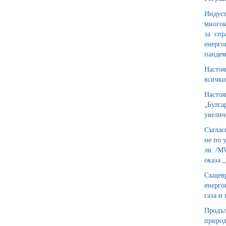
Индуст
многок
за спр
енерго
пандем
Настоя
всички
Настоя
„Булга
увелич
Съглас
не по 
лв. /M
оказа 
Същев
енерго
газа и
Продъл
природ