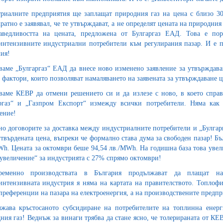
риалните предприятия ще заплащат природния газ на цена с близо 30
ратно е заявявал, че те утвърждават, а не определят цената на природния 
аведливостта на цената, предложена от Булгаргаз ЕАД. Това е пор
интензивните индустриални потребители към регулирания пазар. И е по
ия!
ваме „Булгаргаз“ ЕАД да внесе ново изменено заявление за утвърждаван
 фактори, които позволяват намаляването на заявената за утвърждаване ц
ваме КЕВР да отмени решението си и да излезе с ново, в което справ
ргаз“ и „Газпром Експорт“ измежду всички потребители. Няма как 
ение!
но договорите за доставка между индустриалните потребители и „Булгар
утвърдената цена, въпреки че формално става дума за свободен пазар! Б
Wh. Цената за октомври беше 94,54 лв./MWh. На годишна база това увел
„увеличение“ за индустрията с 27% спрямо октомври!
ременно производствата в България продължават да плащат на
интензивната индустрия я няма на картата на правителството. Топлоф
 преференции на пазара на електроенергия, а на производствените предпри
жава кръстосаното субсидиране на потребителите на топлинна енерг
ния газ! Веднъж за винаги трябва да стане ясно, че толерираната от К