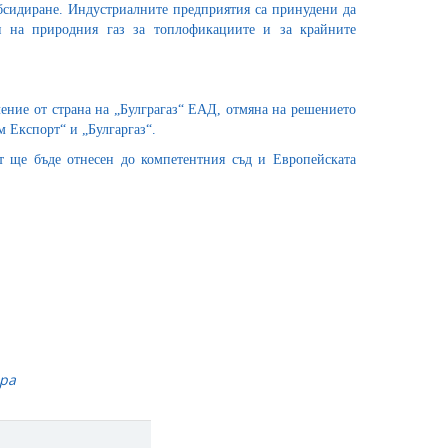
убсидиране. Индустриалните предприятия са принудени да
и на природния газ за топлофикациите и за крайните
ление от страна на „Булграгаз“ ЕАД, отмяна на решението
 Експорт“ и „Булгаргаз“.
ът ще бъде отнесен до компетентния съд и Европейската
ара