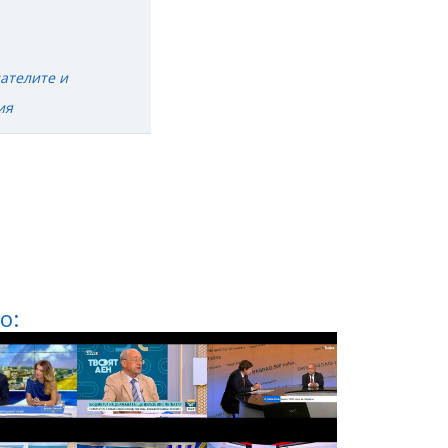
ателите и
ия
о: