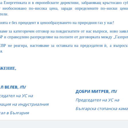
за Енергетиката и в европейските директиви, забраняващ кръстосано с
 необосновано по–висока цена, заради определените по–ниски цен
тели.
ията е без прецедент в ценообразуването на природния газ у нас!
ваме за категоричен отговор на повдигнатите от нас въпроси, ново заяв
Р и справедливо разпределяне на ползите от договорката между „Газпром
ВР не реагира, настояваме за оставката на председателя ѝ, а въпрос
я.
АЖЕНИЕ,
Л ВЕЛЕВ, /П/
ДОБРИ МИТРЕВ
, /П/
едател на УС на
Председател на УС на
иация на индустриалния
Българска стопанска кам
тал в България