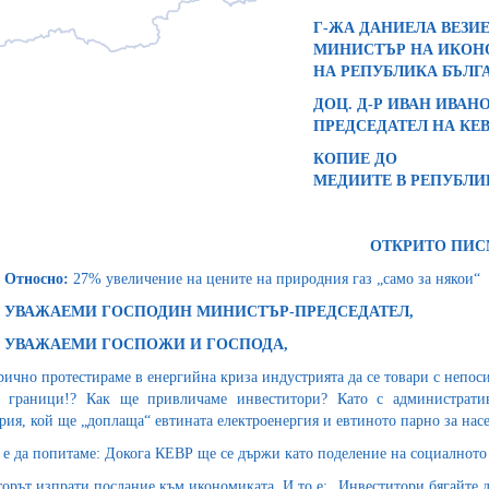
Г-ЖА ДАНИЕЛА ВЕЗИЕ
МИНИСТЪР НА ИКОН
НА РЕПУБЛИКА БЪЛГ
ДОЦ. Д-Р ИВАН ИВАН
ПРЕДСЕДАТЕЛ НА КЕ
КОПИЕ ДО
МЕДИИТЕ В РЕПУБЛИ
ОТКРИТО ПИ
Относно:
27% увеличение на цените на природния газ „само за някои“
УВАЖАЕМИ ГОСПОДИН МИНИСТЪР-ПРЕДСЕДАТЕЛ,
УВАЖАЕМИ ГОСПОЖИ И ГОСПОДА,
рично протестираме в енергийна криза индустрията да се товари с непо
 граници!? Как ще привличаме инвеститори? Като с административ
рия, кой ще „доплаща“ евтината електроенергия и евтиното парно за нас
 е да попитаме: Докога КЕВР ще се държи като поделение на социалното
торът изпрати послание към икономиката. И то е: „Инвеститори бягайте да