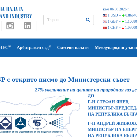
към 06.08.2026 г.
1 USD =
0.86640
1 GBP =
1.16680
1 CHF =
1.07000
®
®
НЕС
Арбитражен съд
Смесени палати
Международни участ
Р с открито писмо до Министерски съвет
27% увеличение на цените на природния газ „с
ДО
Г-Н СТЕФАН ЯНЕВ,
МИНИСТЪР-ПРЕДСЕД
НА РЕПУБЛИКА БЪЛГ
Г-Н АНДРЕЙ ЖИВКОВ,
МИНИСТЪР НА ЕНЕРГ
НА РЕПУБЛИКА БЪЛГ