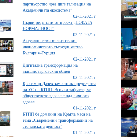
партньорство чрез дигитализация на
Академичната екосистема“
02-11-2021 г.
Първи резултати от проект „НОВАТА
НОРМАЛНОСТ“
02-11-2021 г.
Актуални теми от търговско-
икономическото сътрудничество
България–Турция
02-11-2021 г.
Дигитална трансформация на
външнотърговския обмен
02-11-2021 г.
Красимир Дачев заместник председател
на УС на БТПП: Всички забравят, че
общественото здраве е над личното
здраве
01-11-2021 г.
БТПП бе домакин на Кръгла маса на
тема „Съвременни трансформации на
стопанската дейност“
01-11-2021 г.