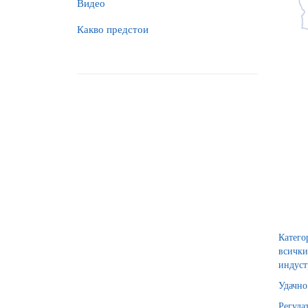
Видео
Какво предстои
Катего
всички
индуст
Удачно
Регула