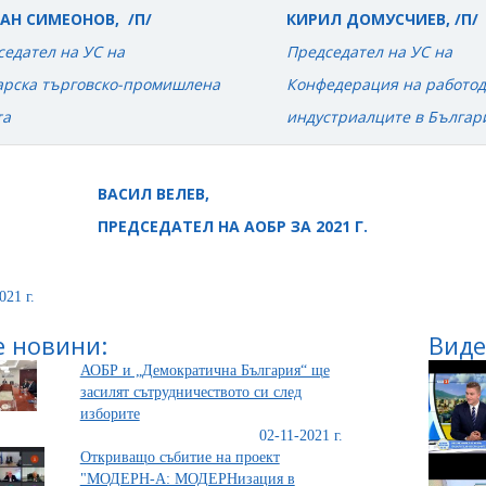
АН СИМЕОНОВ, /П/
КИРИЛ ДОМУСЧИЕВ, /П/
едател на УС на
Председател на УС на
арска търговско-промишлена
Конфедерация на работод
та
индустриалците в Българ
СИЛ ВЕЛЕВ,
ДСЕДАТЕЛ НА АОБР ЗА 2021 Г.
021 г.
 новини:
Виде
АОБР и „Демократична България“ ще
засилят сътрудничеството си след
изборите
02-11-2021 г.
Откриващо събитие на проект
"МОДЕРН-А: МОДЕРНизация в