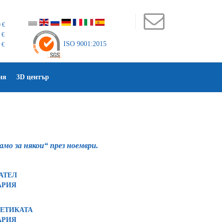
 €
 €
ISO 9001:2015
 €
ия
3D център
амо за някои“ през ноември.
АТЕЛ
АРИЯ
ЕТИКАТА
АРИЯ