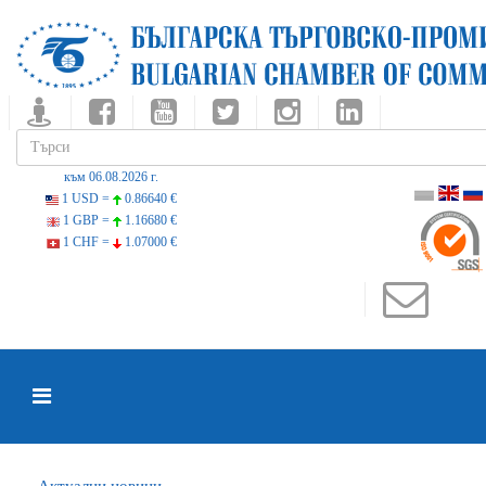
към 06.08.2026 г.
1 USD =
0.86640 €
1 GBP =
1.16680 €
1 CHF =
1.07000 €