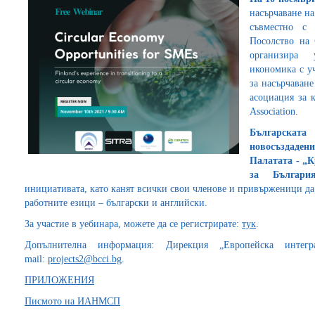
насърчаване н
съвместно с 
Посолство на 
организира у
икономика с у
за насърчаване
асоциация за к
Association.
Българскат
новосъздаде
Палатата
- „
за Българи
инициативата, като канят всички свои членове и привърженици да у
работните езици – български и английски.
За участие в уебинара, можете да се регистрирате:
тук
.
Допълнителна информация: Дирекция „Европейска интегр
mail:
projects2@bcci.bg
.
ПРИЛОЖЕНИЯ
Писмото на ИАНМСП