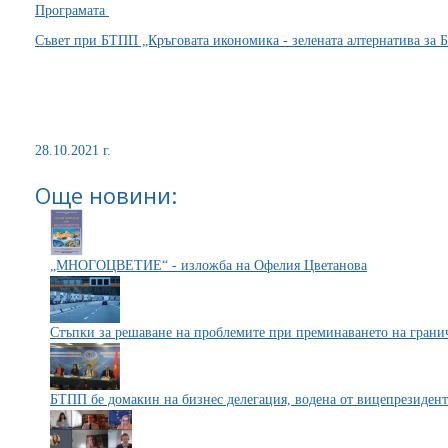
Програмата
Съвет при БТПП „Кръговата икономика - зелената алтернатива за 
28.10.2021 г.
Още новини:
„МНОГОЦВЕТИЕ“ - изложба на Офелия Цветанова
Стъпки за решаване на проблемите при преминаването на грани
БТПП бе домакин на бизнес делегация, водена от вицепрезиден