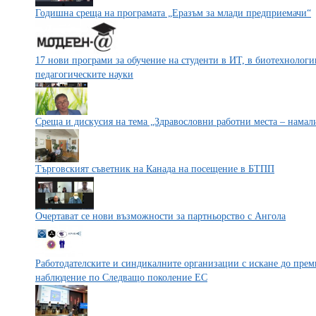
Годишна среща на програмата „Еразъм за млади предприемачи“
17 нови програми за обучение на студенти в ИТ, в биотехнологи
педагогическите науки
Среща и дискусия на тема „Здравословни работни места – намал
Търговският съветник на Канада на посещение в БТПП
Очертават се нови възможности за партньорство с Ангола
Работодателските и синдикалните организации с искане до прем
наблюдение по Следващо поколение ЕС