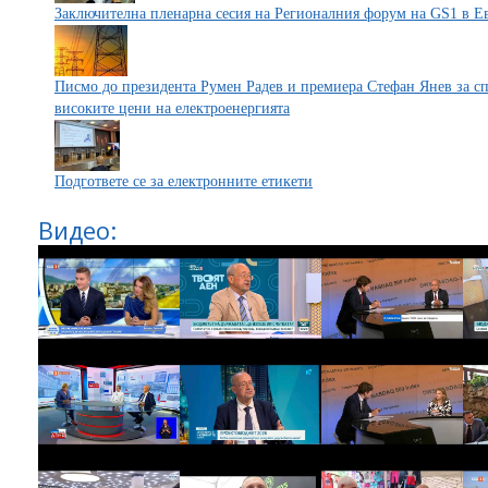
Заключителна пленарна сесия на Регионалния форум на GS1 в Е
Писмо до президента Румен Радев и премиера Стефан Янев за с
високите цени на електроенергията
Подгответе се за електронните етикети
Видео: