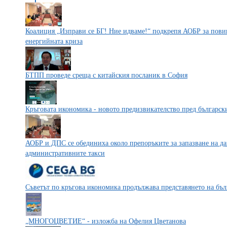
Коалиция „Изправи се БГ! Ние идваме!“ подкрепя АОБР за пови
енергийната криза
БТПП проведе среща с китайския посланик в София
Кръговата икономика - новото предизвикателство пред българс
АОБР и ДПС се обединиха около препоръките за запазване на да
административните такси
Съветът по кръгова икономика продължава представянето на бъ
„МНОГОЦВЕТИЕ“ - изложба на Офелия Цветанова