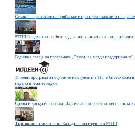
Стъпки за решаване на проблемите при преминаването на грани
БТПП бе домакин на бизнес делегация, водена от вицепрезиден
Годишна среща на програмата „Еразъм за млади предприемачи“
17 нови програми за обучение на студенти в ИТ, в биотехнологи
педагогическите науки
Среща и дискусия на тема „Здравословни работни места – намал
Търговският съветник на Канада на посещение в БТПП