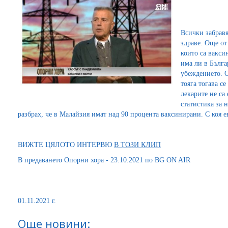
Всички забравя
здраве. Още от
които са вакси
има ли в Бълга
убеждението. О
тояга тогава се
лекарите не са
статистика за 
разбрах, че в Малайзия имат над 90 процента ваксинирани. С коя е
ВИЖТЕ ЦЯЛОТО ИНТЕРВЮ
В ТОЗИ КЛИП
В предаването Опорни хора - 23.10.2021 по BG ON AIR
01.11.2021 г.
Още новини: