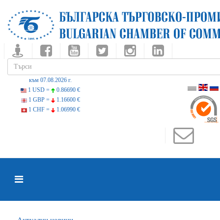
към 07.08.2026 г.
1 USD =
0.86690 €
1 GBP =
1.16600 €
1 CHF =
1.06990 €