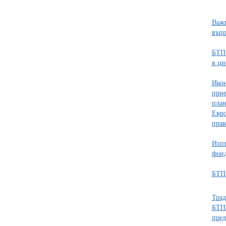
Важн
въпр
БТПП
в ц
Икон
прие
план
Евро
прав
Изпъ
фонд
БТПП
Трад
БТПП
пред