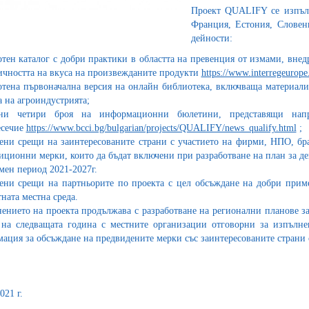
Проект QUALIFY се изпълн
Франция, Естония, Словен
дейности:
отен каталог с добри практики в областта на превенция от измами, внед
ичността на вкуса на произвежданите продукти
https://www.interregeurope.
отена първоначална версия на онлайн библиотека, включваща материали
а на агроиндустрията;
ени четири броя на информационни бюлетини, представящи напр
есечие
https://www.bcci.bg/bulgarian/projects/QUALIFY/news_qualify.html
;
ени срещи на заинтересованите страни с участието на фирми, НПО, б
иционни мерки, които да бъдат включени при разработване на план за де
мен период 2021-2027г.
ени срещи на партньорите по проекта с цел обсъждане на добри при
тната местна среда.
ението на проекта продължава с разработване на регионални планове за 
 на следващата година с местните организации отговорни за изпъл
ация за обсъждане на предвидените мерки със заинтересованите страни о
021 г.