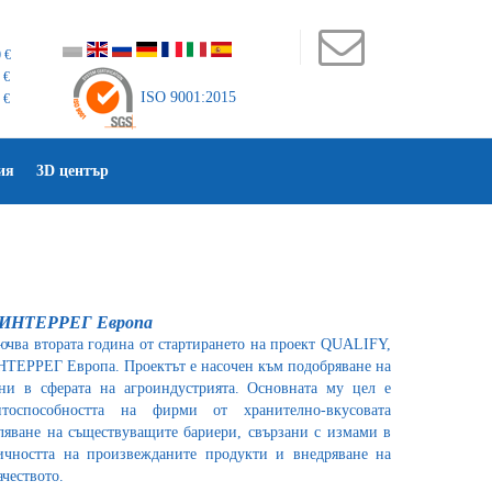
 €
 €
ISO 9001:2015
 €
ия
3D център
а ИНТЕРРЕГ Европа
ючва втората година от стартирането на проект QUALIFY,
ТЕРРЕГ Европа. Проектът е насочен към подобряване на
ни в сферата на агроиндустрията. Основната му цел е
тоспособността на фирми от хранително-вкусовата
яване на съществуващите бариери, свързани с измами в
тичността на произвежданите продукти и внедряване на
ачеството.