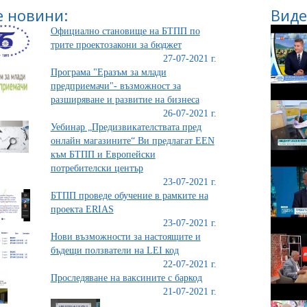
 новини:
Виде
Официално становище на БТПП по
трите проектозакони за бюджет
27-07-2021 г.
Програма "Еразъм за млади
предприемачи"- възможност за
разширяване и развитие на бизнеса
26-07-2021 г.
Уебинар „Предизвикателствата пред
онлайн магазините“ Ви предлагат EEN
към БТПП и Европейски
потребителски център
23-07-2021 г.
БТПП проведе обучение в рамките на
проекта ЕRIAS
23-07-2021 г.
Нови възможности за настоящите и
бъдещи ползватели на LEI код
22-07-2021 г.
Проследяване на ваксините с баркод
21-07-2021 г.