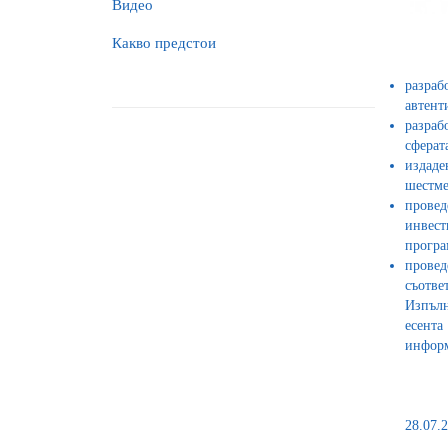
Видео
Какво предстои
разраб
автент
разраб
сферат
издад
шестм
провед
инвест
програ
провед
съотве
Изпълн
есента
информ
28.07.2