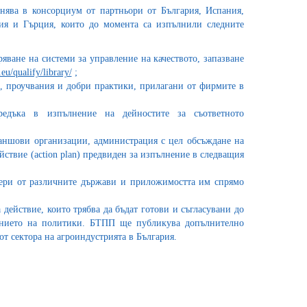
ява в консорциум от партньори от България, Испания,
ия и Гърция, които до момента са изпълнили следните
ряване на системи за управление на качеството, запазване
eu/qualify/library/
;
, проучвания и добри практики, прилагани от фирмите в
едъка в изпълнение на дейностите за съответното
раншови организации, администрация с цел обсъждане на
йствие (action plan) предвиден за изпълнение в следващия
мери от различните държави и приложимостта им спрямо
действие, които трябва да бъдат готови и съгласувани до
нението на политики. БТПП ще публикува допълнително
т сектора на агроиндустрията в България.