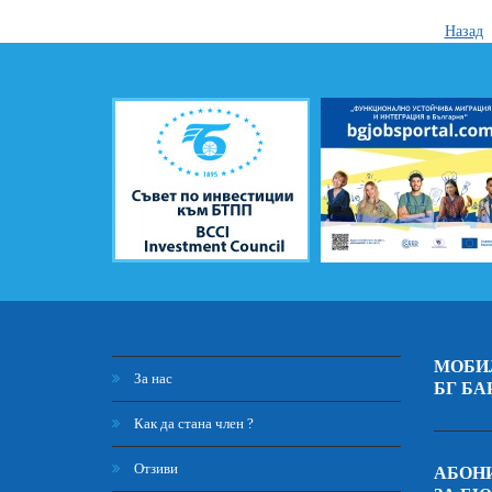
Назад
МОБИ
За нас
БГ БА
Как да стана член ?
Отзиви
АБОНИ