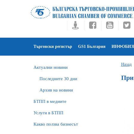
Търговски регистър
GS1 България
ИНФОБИЗ
Назад
Актуални новини
При
Последните 30 дни
Архив на новини
БTПП в медиите
Услуги в БТПП
Какво ползва бизнесът