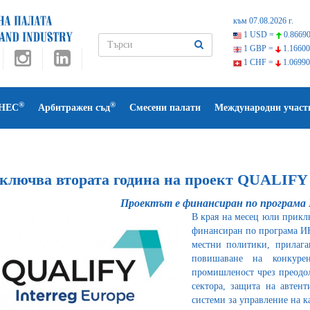
към 07.08.2026 г.
1 USD =
0.86690
1 GBP =
1.16600
1 CHF =
1.06990
®
®
НЕС
Арбитражен съд
Смесени палати
Международни участ
ключва втората година на проект QUALIFY
Проектът е финансиран по програм
В края на месец юли прикл
финансиран по програма ИН
местни политики, прилага
повишаване на конкурен
промишленост чрез преодол
сектора, защита на автен
системи за управление на к