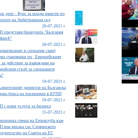
и дати - Курс за млади юристи по
осите на Арбитражния съд
20-07-2021 г.
 представя брошурата "България
ифри®"
20-07-2021 г.
омическият и социален съвет
ма становище по „Европейският
 за действие за въвеждане на
пейския стълб за социалните
а“
19-07-2021 г.
лнителният директор на Българска
ова борса на посещение в БТПП
19-07-2021 г.
 с нови услуги за бизнеса
15-07-2021 г.
иционна среща на Евроклуба към
 във връзка със Словенското
седателство на Съвета на ЕС