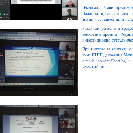
Владимир Томов, председа
Палатата представи дейно
агенция за инвестиции нап
Различни региони и градов
конкретни проекти. Редица
инвестиционно сътрудничес
При интерес за контакти с
към: БТПП, дирекция Межд
e-mail:
interdpt@bcci.bg
и Ц
www.cprb.ru
.