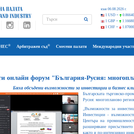
към 06.08.2026 г.
1 USD =
0.86640
1 GBP =
1.16680
1 CHF =
1.07000
®
®
НЕС
Арбитражен съд
Смесени палати
Международни участ
ти онлайн форум "България-Русия: многопл
Бяха обсъдени възможности за инвестиции и бизнес кл
Българската търговско-про
Русия: многопланово регион
„Възможности за инвестиц
Инвестиции - възможности
Центъра на промишленост
разширяване присъствието
както и по-интензивно инв