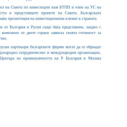
тел на Съвета по инвестиции към БТПП и член на УС на
стта и предстоящите проекти на Съвета. Българската
рави презентация на инвестиционния климат в страната.
е от България и Русия също бяха представени, заедно с
 компании от двете страни заявиха своята готовност за
тво.
 руски партньори българските фирми могат да се обръщат
ународно сътрудничество и международни организации,
ентъра на промишлеността на Р България в Москва