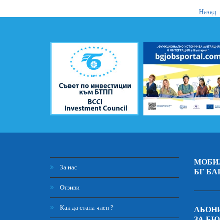
Назад
МОБИ
За нас
БГ БА
Отзиви
Как да стана член ?
АБОНИ
ЗА Б