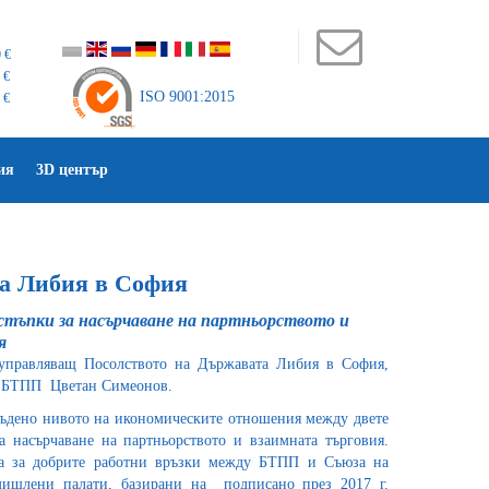
 €
 €
ISO 9001:2015
 €
ия
3D център
на Либия в София
тъпки за насърчаване на партньорството и
я
управляващ Посолството на Държавата Либия в София,
на БТПП Цветан Симеонов.
съдено нивото на икономическите отношения между двете
 насърчаване на партньорството и взаимната търговия.
а за добрите работни връзки между БТПП и Съюза на
мишлени палати, базирани на подписано през 2017 г.