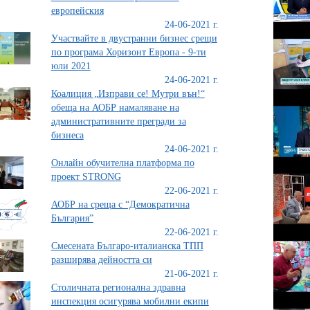
европейския
24-06-2021 г.
Участвайте в двустранни бизнес срещи
по програма Хоризонт Европа - 9-ти
юли 2021
24-06-2021 г.
Коалиция „Изправи се! Мутри вън!“
обеща на АОБР намаляване на
административните прегради за
бизнеса
24-06-2021 г.
Онлайн обучителна платформа по
проект STRONG
22-06-2021 г.
АОБР на среща с “Демократична
България”
22-06-2021 г.
Смесената Българо-италианска ТПП
разширява дейността си
21-06-2021 г.
Столичната регионална здравна
инспекция осигурява мобилни екипи