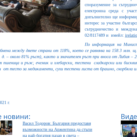
споразумение за сътрудни
електронна среда с учас
допълнително ще информира
интерес за участие българ
сътрудничество и междун
02/8117489 и имейл:
irelat
По информация на Минист
бмена между двете страни от 118%, което се равнява на 158.3 млн. щ. 
. д. – около 81% ръст), както и значителен ръст при вноса от Либия – 
т пшеница и ръж; ечемик и хлебарски, тестени сладкарски или бисквит
и от тесто за медикаменти, сухи тестени листа от брашно, скорбяла и
021 г.
 новини:
Виде
Васил Тодоров: България предоставя
възможности на Аржентина да стъпи
на най-богатия пазар в света –