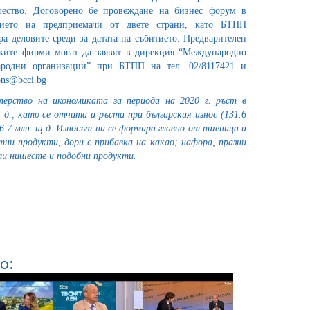
чество. Договорено бе провеждане на бизнес форум в
тието на предприемачи от двете страни, като БТПП
 деловите среди за датата на събитието. Предварителен
ските фирми могат да заявят в дирекция “Международно
ародни организации” при БТПП на тел. 02/8117421 и
ions@bcci.bg
ерство на икономиката за периода на 2020 г. ръст в
д., като се отчита и ръста при българския износ (131.6
26.7 млн. щ.д. Износът ни се формира главно от пшеница и
ни продукти, дори с прибавка на какао; нафора, празни
ли нишесте и подобни продукти.
о: