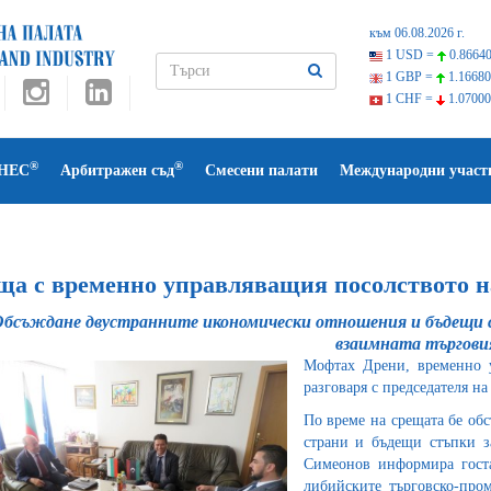
към 06.08.2026 г.
1 USD =
0.86640
1 GBP =
1.16680
1 CHF =
1.07000
®
®
НЕС
Арбитражен съд
Смесени палати
Международни участ
ща с временно управляващия посолството 
Обсъждане двустранните икономически отношения и бъдещи с
взаимната търгови
Мофтах Дрени, временно 
разговаря с председателя 
По време на срещата бе об
страни и бъдещи стъпки за
Симеонов информира гост
либийските търговско-про