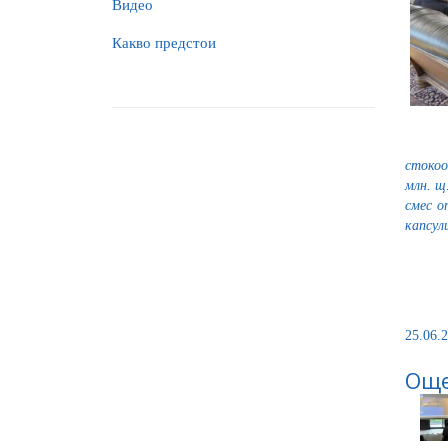
Видео
Какво предстои
стокоо
млн. щ
смес о
капсул
25.06.2
Още