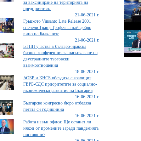
за ваксиниране на територията на
предприятията
21-06-2021 г.
Гръцкото Vinsanto Late Release 2001
спечели Гранд Трофея за най-добро
вино на Балканите
21-06-2021 г.
БТПП участва в българо-иракска
бизнес конференция за насърчаване на
двустранните търговски
взаимоотношения
18-06-2021 г.
АОБР и КНСБ обсъдиха с коалиция
ГЕРБ-СДС приоритетите за социално-
икономическо развитие на България
16-06-2021 г.
Българско конгресно бюро отбеляза
петата си годишнина
16-06-2021 г.
Работа извън офиса: Ще останат ли
някои от промените заради пандемията
постоянни?
16-06-2021 г.