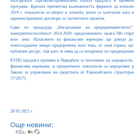
Българската търговско-промишлена палата предлага и проме
програми. Кризата препятства възможността фирмите да изпълня
2019 г. показатели за оборот и печалба, които са залегнали като 
административни договори за съответните проекти.
Само по процедура „Насърчаване на предприемачествот
конкурентоспособност 2014-2020, предложението засяга 346 стар
млн. лева. Налагането на финансови корекции ще доведе до
новосъздадени микро предприятия, като това, от своя страна, ще
публичен ресурс, тъй като те няма да са похарчени по предвидения 
БТПП предлага промяна в Наредбата за посочване на нередности,
финансови корекции, и процентните показатели за определяне 
Закона за управление на средствата от Европейските структу
57/2017).
28.05.2021 г.
Още новини: