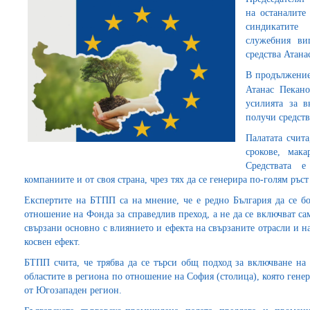
на останалите
синдикатите
служебния ви
средства Атана
В продължение
Атанас Пекан
усилията за в
получи средств
Палатата счита
срокове, мак
Средствата 
компаниите и от своя страна, чрез тях да се генерира по-голям ръст
Експертите на БТПП са на мнение, че е редно България да се бо
отношение на Фонда за справедлив преход, а не да се включват с
свързани основно с влиянието и ефекта на свързаните отрасли и 
косвен ефект.
БТПП счита, че трябва да се търси общ подход за включване на 
областите в региона по отношение на София (столица), която генер
от Югозападен регион.