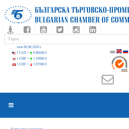
към 06.08.2026 г.
1 USD =
0.86640 €
1 GBP =
1.16680 €
1 CHF =
1.07000 €