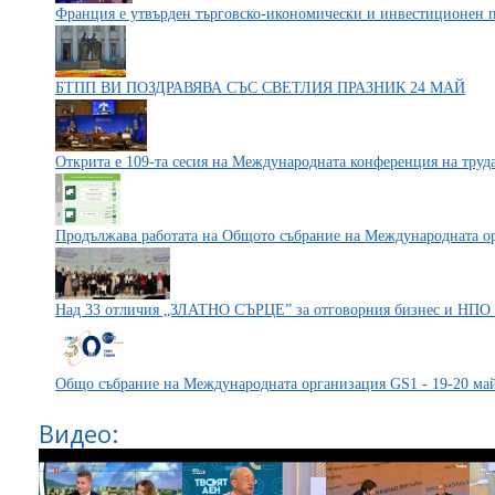
Франция е утвърден търговско-икономически и инвестиционен п
БТПП ВИ ПОЗДРАВЯВА СЪС СВЕТЛИЯ ПРАЗНИК 24 МАЙ
Открита е 109-та сесия на Международната конференция на труд
Продължава работата на Общото събрание на Международната ор
Над 33 отличия „ЗЛАТНО СЪРЦЕ” за отговорния бизнес и НПО
Общо събрание на Международната организация GS1 - 19-20 ма
Видео: