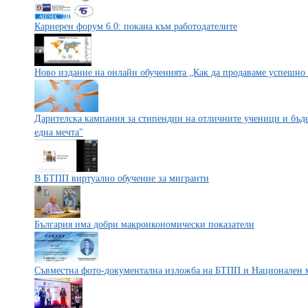
Кариерен форум 6.0: покана към работодателите
Ново издание на онлайн обученията „Как да продаваме успешно
Дарителска кампания за стипендии на отличните ученици и бъд
една мечта"
В БТПП виртуално обучение за мигранти
България има добри макроикономически показатели
Съвместна фото-документална изложба на БТПП и Национален 