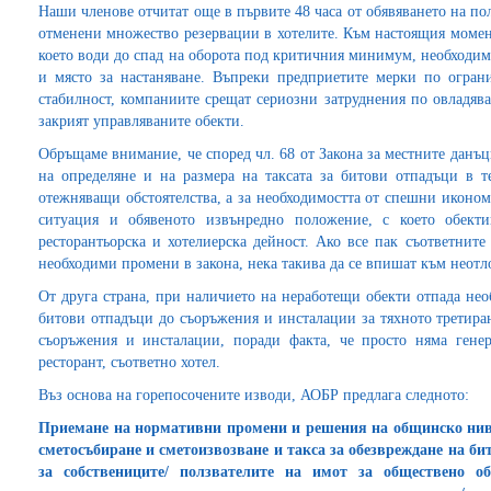
Наши членове отчитат още в първите 48 часа от обявяването на п
отменени множество резервации в хотелите. Към настоящия момент
което води до спад на оборота под критичния минимум, необходим
и място за настаняване. Въпреки предприетите мерки по огран
стабилност, компаниите срещат сериозни затруднения по овладява
закрият управляваните обекти.
Обръщаме внимание, че според чл. 68 от Закона за местните данъц
на определяне и на размера на таксата за битови отпадъци в те
отежняващи обстоятелства, а за необходимостта от спешни иконом
ситуация и обявеното извънредно положение, с което обекти
ресторантьорска и хотелиерска дейност. Ако все пак съответните
необходими промени в закона, нека такива да се впишат към неотл
От друга страна, при наличието на неработещи обекти отпада нео
битови отпадъци до съоръжения и инсталации за тяхното третиран
съоръжения и инсталации, поради факта, че просто няма гене
ресторант, съответно хотел.
Въз основа на горепосочените изводи, АОБР предлага следното:
Приемане на нормативни промени и решения на общинско нив
сметосъбиране и сметоизвозване и такса за обезвреждане на б
за собствениците/ ползвателите на имот за обществено об