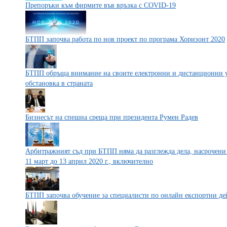
Препоръки към фирмите във връзка с COVID-19
БТПП започва работа по нов проект по програма Хоризонт 2020
БТПП обръща внимание на своите електронни и дистанционни у
обстановка в страната
Бизнесът на спешна среща при президента Румен Радев
Арбитражният съд при БТПП няма да разглежда дела, насрочени 
11 март до 13 април 2020 г., включително
БТПП започва обучение за специалисти по онлайн експортни де