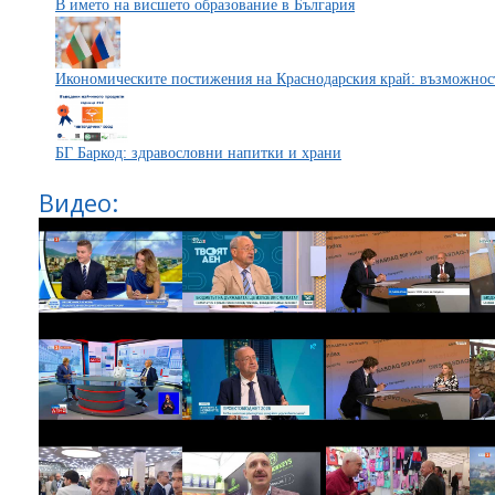
В името на висшето образование в България
Икономическите постижения на Краснодарския край: възможност
БГ Баркод: здравословни напитки и храни
Видео: