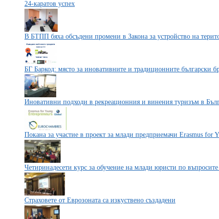
24-каратов успех
В БТПП бяха обсъдени промени в Закона за устройство на терит
БГ Баркод: място за иновативните и традиционните български б
Иновативни подходи в рекреационния и винения туризъм в Бъл
Покана за участие в проект за млади предприемачи Erasmus for Y
Четиринадесети курс за обучение на млади юристи по въпросите
Страховете от Еврозоната са изкуствено създадени