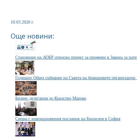
10.03.2020 г.
Още новини:
Становище на АОБР относно проект за промени в Закона за пате
Годишно Общо събрание на Съвета на браншовите организаци
Бизнес делегация до Кралство Мароко
Среща с новоназначения посланик на Бразилия в София