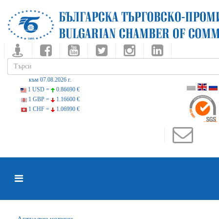
към 07.08.2026 г.
1 USD =
0.86690 €
1 GBP =
1.16600 €
1 CHF =
1.06990 €