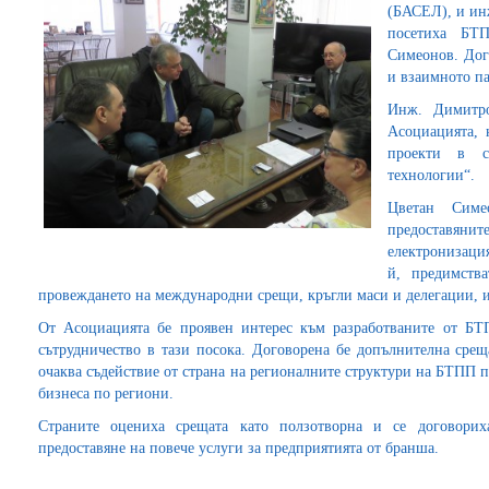
(БАСЕЛ), и ин
посетиха БТП
Симеонов. Дог
и взаимното па
Инж. Димитро
Асоциацията, 
проекти в с
технологии“.
Цветан Симе
предоставянит
електронизаци
й, предимств
провеждането на международни срещи, кръгли маси и делегации, 
От Асоциацията бе проявен интерес към разработваните от БТ
сътрудничество в тази посока. Договорена бе допълнителна срещ
очаква съдействие от страна на регионалните структури на БТПП 
бизнеса по региони.
Страните оцениха срещата като ползотворна и се договорих
предоставяне на повече услуги за предприятията от бранша.