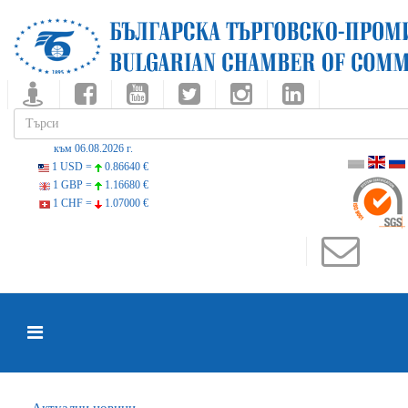
към 06.08.2026 г.
1 USD =
0.86640 €
1 GBP =
1.16680 €
1 CHF =
1.07000 €