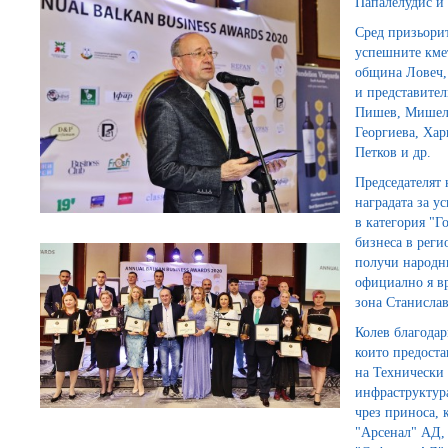
Папалелудис и
Сред призьорит
успешните кме
община Ловеч,
и представител
Пишев, Мишел 
Георгиева, Ха
Петков и др.
Председателят
наградата за у
в категория "Г
бизнеса в реги
получи народни
официално я в
зона Станислав
Колев благода
които предоста
на Технически 
инфраструктура
чрез приноса, 
"Арсенал" АД,