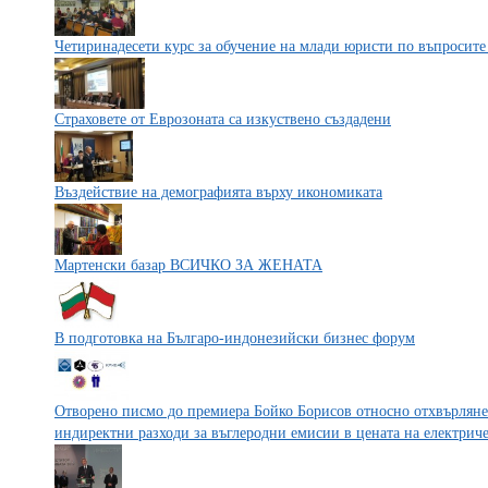
Четиринадесети курс за обучение на млади юристи по въпросите
Страховете от Еврозоната са изкуствено създадени
Въздействие на демографията върху икономиката
Мартенски базар ВСИЧКО ЗА ЖЕНАТА
В подготовка на Българо-индoнезийски бизнес форум
Отворено писмо до премиера Бойко Борисов относно отхвърляне
индиректни разходи за въглеродни емисии в цената на електриче