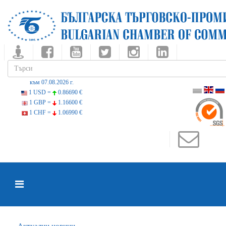
към 07.08.2026 г.
1 USD =
0.86690 €
1 GBP =
1.16600 €
1 CHF =
1.06990 €