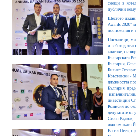
снощи в хотел
публични кому
Шестото издани
Awards 2020" м
постижения и 
Посланици, мин
и работодателс
класове, сътво
Българската Ро
България, Севе
Бизнес Оскарит
Кръстевски - 
длъжността по
България, пре
изпълнителният
инвестиции Ста
Комисия по око
депутатите от 
Стоян Радков,
икономиката Й
Васил Пеев, п