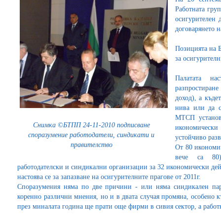
Работната гру
осигурителен 
договарянето н
Позицията на Б
за осигурителн
Палатата на
разпростиран
доход), а къде
нива или да с
МТСП установя
Снимка ©БТПП 24-11-2010 подписване
икономически
споразумение работодатели, синдикати и
устойчиво разв
правителство
От 80 икономи
вече са 80
работодателски и синдикални организации за 32 икономически дейн
настоява се за запазване на осигурителните прагове от 2011г.
Споразумения няма по две причини - или няма синдикален пар
коренно различни мнения, но и в двата случая промяна, особено 
през миналата година ще прати още фирми в сивия сектор, а работ