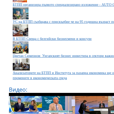
БТПП организира първото специализирано изложение - AUT
УС на БТПП съобщава с прискърбие че на 95 годишна възраст 
В БТПП Среща с белгийски бизнесмени и консули
Цветан Симеонов: Унгарският бизнес инвестира в сектори важни
Анализаторите на БТПП и Института за пазарна икономика ще о
промените в икономическата среда
Видео: