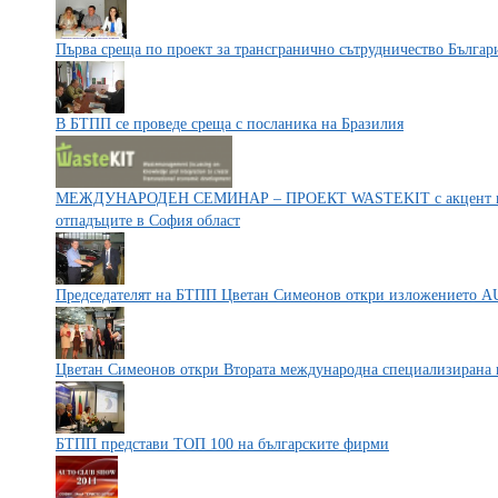
Първа среща по проект за трансгранично сътрудничество Българ
В БТПП се проведе среща с посланика на Бразилия
МЕЖДУНАРОДЕН СЕМИНАР – ПРОЕКТ WASTEKIT с акцент вър
отпадъците в София област
Председателят на БТПП Цветан Симеонов откри изложениет
Цветан Симеонов откри Втората международна специализирана
БТПП представи ТОП 100 на българските фирми