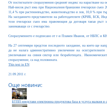
От постигнатите споразумения средният индекс на нарастване на ос
Най-висок ръст има при Националния браншови пчеларски съюз 20,
11,4 % при растениевъдство, животновъдство и лов, 10,0 % при тъ
На заседанието представители на работодателите (КРИБ, БСК, Инд
този пчеларски съюз има правомощия да договаря такъв ръст з
занимаващи се с пчеларство.
Споразумението е подписано от г-н Пламен Иванов, от НБПС и К
На 27 септември предстои последното заседание, на което ще нап
да не налага административно увеличение на осигурителните 
увеличаване на сивия сектор или безработицата.. Икономически
споразумение, са над половината.
This text in EN
21.09.2011 г.
Още новини:
БТПП представи електронна продуктова база в услуга малкия и 