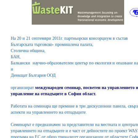
На 20 и 21 септември 2011г. партньорски консорциум в състав
Българската търговско- промишлена палата,
Столична община,
БАН,
Балкански научно-образователен център по екология и опазване на
и
Денкщат България ООД
организират
международен семинар, посветен на управлението н
управление на отпадъците в София област.
Работата на семинара ще премине в три дискусионни панела, свърз
аспекти на управлението на отпадъците.
Семинарът е предназначен за представители на местната и централн
управлението на отпадъците и е част от дейностите по проект W
програма на ЕС от общо тринадесет организации от областите Со