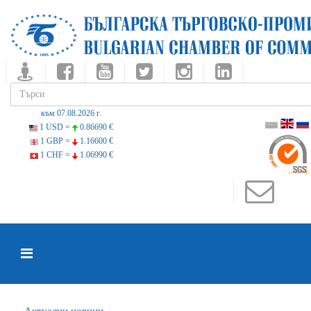
към 07.08.2026 г.
1 USD =
0.86690 €
1 GBP =
1.16600 €
1 CHF =
1.06990 €