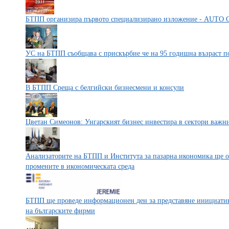
БТПП организира първото специализирано изложение - AUT
УС на БТПП съобщава с прискърбие че на 95 годишна възраст 
В БТПП Среща с белгийски бизнесмени и консули
Цветан Симеонов: Унгарският бизнес инвестира в сектори важни
Анализаторите на БТПП и Института за пазарна икономика ще о
промените в икономическата среда
БТПП ще проведе информационен ден за представяне инициати
на българските фирми