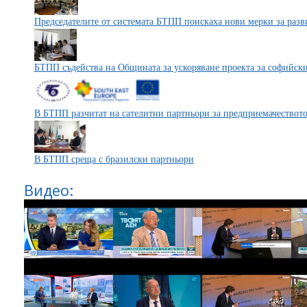
Председателите от системата БТПП поискаха нови мерки за разв
БТПП съдейства на Общината за ускоряване проекта за софийск
В БТПП разчитат на сателитни партньори за предприемачеството
В БТПП среща с бразилски партньори
Видео: