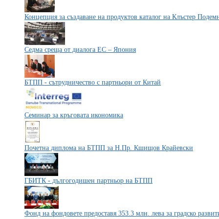
Концепция за създаване на продуктов каталог на Клъстер Подем
Седма среща от диалога ЕС – Япония
БТПП - сътрудничество с партньори от Китай
Семинар за кръговата икономика
Почетна диплома на БТПП за Н.Пр. Кшищов Крайевски
ГБИТК - дългогодишен партньор на БТПП
Фонд на фондовете предоставя 353.3 млн. лева за градско разв