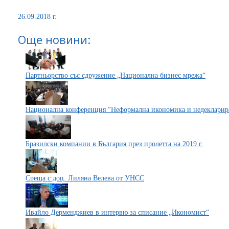
26.09.2018 г.
Още новини:
Партньорство със сдружение „Национална бизнес мрежа“
Национална конференция “Неформална икономика и недекларир
Бразилски компании в България през пролетта на 2019 г.
Среща с доц. Лиляна Велева от УНСС
Ивайло Дерменджиев в интервю за списание „Икономист“