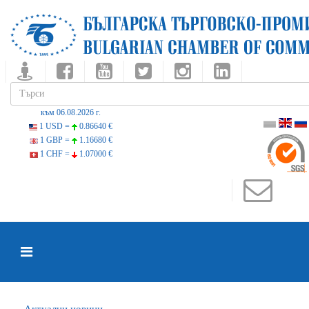
към 06.08.2026 г.
1 USD =
0.86640 €
1 GBP =
1.16680 €
1 CHF =
1.07000 €