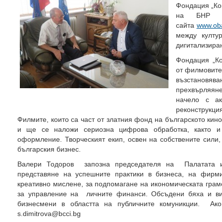
Фондация „Ко
на БНР /
сайта
www.ob
между култу
дигитализиран
Фондация „Ко
от филмовите
възстановява
прехвърляяне
начело с а
реконструкци
Филмите, които са част от златния фонд на българското кин
и ще се наложи сериозна цифрова обработка, както и 
оформление. Творческият екип, освен на собствените сили
българския бизнес.
Валери Тодоров запозна председателя на Палатата 
представяне на успешните практики в бизнеса, на фирм
креативно мислене, за подпомагане на икономическата грамот
за управление на личните финанси. Обсъдени бяха и в
бизнесмени в областта на публичните комуникции. Ако
s.dimitrova@bcci.bg