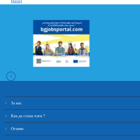
Назад
За нас
Как да стана член ?
Отзиви