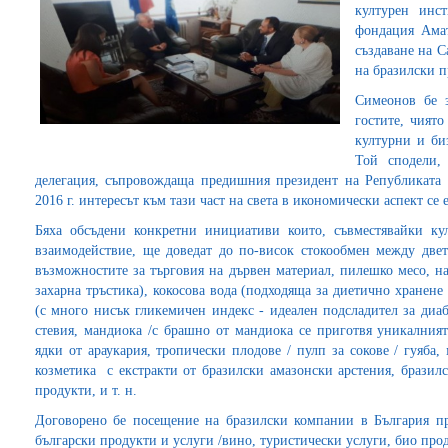
културен инс
фондация Амат
създаване на C
на бразилски п
Симеонов бе 
гостите, чиято
културни и би
Той сподели,
делегация, съпровождаща предишния президент на Републиката
2016 г. интересът към тази част на света в икономически аспект се 
Бяха обсъдени конкретни инициативи които, съвместявайки ку
взаимодействие, ще доведат до по-висок стокообмен между двет
възможностите за търговия на дървен материал, пилешко месо, н
захарна тръстика), кокосова вода (подходяща за диетично хранене 
(с много нисък гликемичен индекс - идеален подсладител за диаб
стевия, мандиока /с брашно от мандиока се приготвя уникалният
ядки от араукария, тропически плодове / пулп за сокове / гуяба, 
козметика с екстракти от бразилски амазонски арстения, бразил
продукти, и т. н.
Договорено бе посещение на бразилски компании в България пре
български продукти и услуги /вино, туристически услуги, био проду