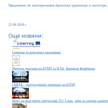
Предложено бе заинтересовани бразилски художници и скулптури д
25.09.2018 г.
Още новини:
Семинар за кръговата икономика
Почетна диплома на БТПП за Н.Пр. Кшищов Крайевски
ГБИТК - дългогодишен партньор на БТПП
Фонд на фондовете предоставя 353.3 млн. лева за градско разв