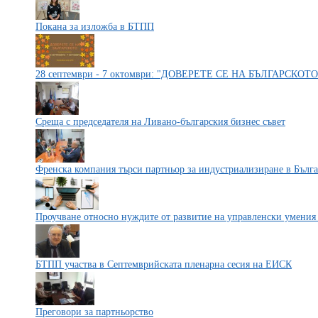
Покана за изложба в БТПП
28 септември - 7 октомври: "ДОВЕРЕТЕ СЕ НА БЪЛГАРСКОТО
Среща с председателя на Ливано-българския бизнес съвет
Френска компания търси партньор за индустриализиране в Бълга
Проучване относно нуждите от развитие на управленски умения
БТПП участва в Септемврийската пленарна сесия на ЕИСК
Преговори за партньорство