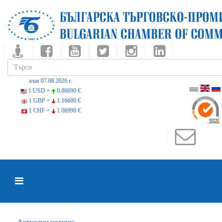
към 07.08.2026 г.
1 USD =
0.86690 €
1 GBP =
1.16600 €
1 CHF =
1.06990 €