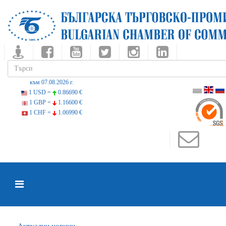
към 07.08.2026 г.
1 USD =
0.86690 €
1 GBP =
1.16600 €
1 CHF =
1.06990 €