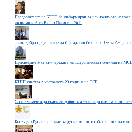
Председателят на БТПП бе информиран за най-голямото изложен
икономика 6-то Експо Пакистан 2011
За по-добро представяне на българския бизнес в Южна Америка
Присъединете се към мрежата на „Европейската седмица на МС
БТПП участва в честването 20 години на ССБ
Сега е момента да съчетаем добро качество и да влезем в по-вис
Конкурс «Русская Звезда» за рускоезичните собственици на имот