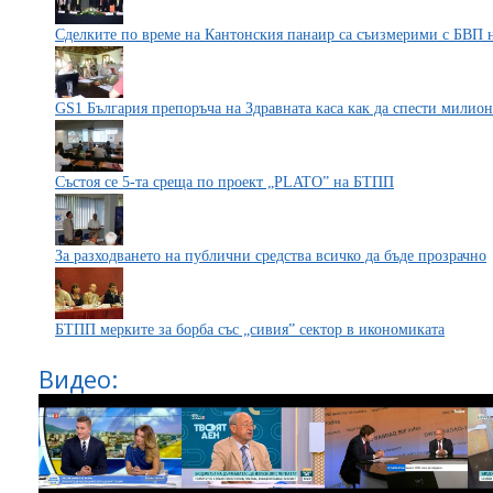
Сделките по време на Кантонския панаир са съизмерими с БВП 
GS1 България препоръча на Здравната каса как да спести милио
Състоя се 5-та среща по проект „PLATO” на БТПП
За разходването на публични средства всичко да бъде прозрачно
БТПП мерките за борба със „сивия” сектор в икономиката
Видео: