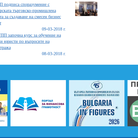
 подписа споразумение с
рската търговско-промишлена
та за създаване на смесен бизнес
т
09-03-2018 г.
ПП започна курс за обучение на
и юристи по въпросите на
тража
08-03-2018 г.