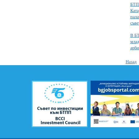
БТПП
Ката
пала
съве
В БТ
млад
арби
Назад