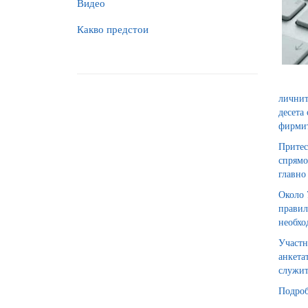
Видео
Какво предстои
личнит
десета
фирмит
Притес
спрямо
главно
Около 
правил
необхо
Участн
анкета
служит
Подроб