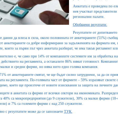
Анкетата е проведена по ел
нея участват представители
регионални палати.
Обобщени резултати:
Резултатите от допитването 
е данни да влиза в сила, около половината от анкетираните (51%) съобщав
 от анкетираните са добре информирани за задълженията на фирмата им, 
е, които за първи път чрез анкетата разбират, че има такъв регламент и
нително е, че само при 14% от компаниите системите им за обработка на
 действието на регламента, а останалите 86% нямат готовност. Компаниит
 малки и средни фирми, но няма нито едно голяма компания.
71% от анкетираните смятат, че ще бъдат силно затруднени, за да си при
ата на регламента. По-голямата част от фирмите – 59% изразяват своите о
димо, което ще произтече от новите изисквания за защита на личните да
иците в анкетата са фирми от всички сектори на икономиката. Разпредел
та 40% са микропредприятия (до 9 служители), 30% са малки фирми (10-
ели) и 7% са големите фирми с над 250 служители.
но с резултатите може да се запознаете
ТУК.