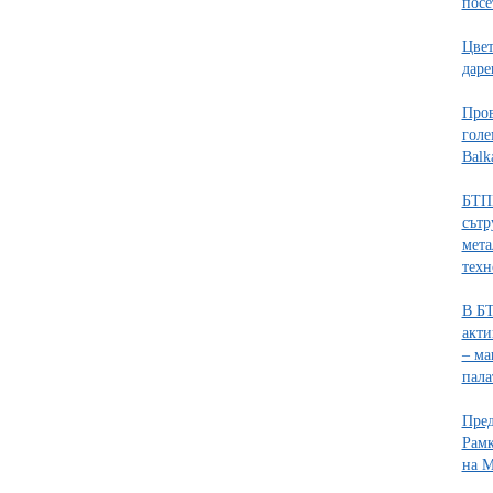
пос
Цвет
даре
Пров
голе
Balk
БТП
сътр
мета
тех
В БТ
акти
– ма
пала
Пред
Рамк
на 