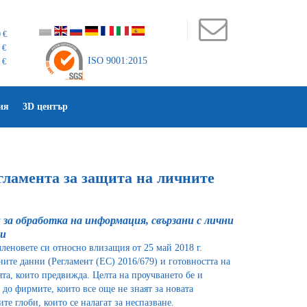
 €
 €
ISO 9001:2015
 €
ия
3D център
мента за защита на личните
за обработка на информация, свързани с лични
ви
леновете си относно влизащия от 25 май 2018 г.
ните данни (Регламент (ЕС) 2016/679) и готовността на
а, които предвижда. Целта на проучването бе и
до фирмите, които все още не знаят за новата
те глоби, които се налагат за неспазване.