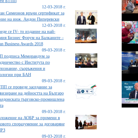
ети БТПП
12-03-2018 г.
ан Симеонов връчи сертификат за
ние на инж. Андон Пиперевски
12-03-2018 г.
еде се IV- то издание на най-
мия Бизнес Форум на Балканите –
an Business Awards 2018
09-03-2018 г.
П подписа Меморандум за
удничество с Института по
лознание, съоръжения и
нологии при БАН
09-03-2018 г.
ПП се проведе заседание за
визиране на дейността на Българо
кедонската търговско-промишлена
та
09-03-2018 г.
ложение на АОБР за промени в
овото споразумение за договаряне
МРЗ
09-03-2018 г.