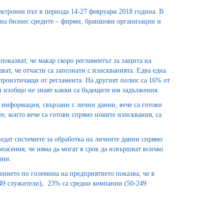
ектронен път в периода 14-27 февруари 2018 година. В
 на бизнес средите – фирми, браншови организации и
показват, че макар скоро регламентът за защита на
ат, че отчасти са запознати с изискванията. Едва една
произтичащи от регламента. На другият полюс са 16% от
ли изобщо не знаят какви са бъдещите им задължения.
 информация, свързани с лични данни, вече са готови
е, които вече са готови спрямо новите изисквания, са
ведат системите за обработка на личните данни спрямо
пасения, че няма да могат в срок да извършват всичко
нни.
ението по големина на предприятието показва, че в
49 служители), 23% са средни компании (50-249