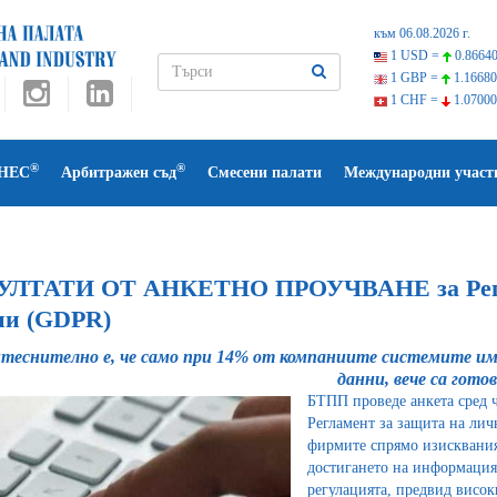
към 06.08.2026 г.
1 USD =
0.86640
1 GBP =
1.16680
1 CHF =
1.07000
®
®
НЕС
Арбитражен съд
Смесени палати
Международни участ
УЛТАТИ ОТ АНКЕТНО ПРОУЧВАНЕ за Регла
ни (GDPR)
теснително е, че само при 14% от компаниите системите им 
данни, вече са гото
БТПП проведе анкета сред ч
Регламент за защита на лич
фирмите спрямо изискваният
достигането на информация 
регулацията, предвид високи