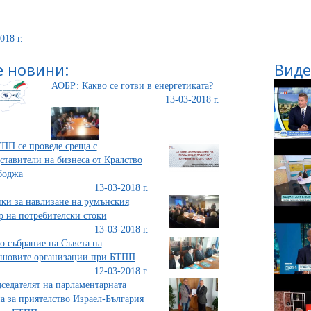
018 г.
 новини:
Виде
АОБР: Какво се готви в енергетиката?
13-03-2018 г.
ПП се проведе среща с
ставители на бизнеса от Кралство
боджа
13-03-2018 г.
ки за навлизане на румънския
р на потребителски стоки
13-03-2018 г.
 събрание на Съвета на
ншовите организации при БТПП
12-03-2018 г.
седателят на парламентарната
а за приятелство Израел-България