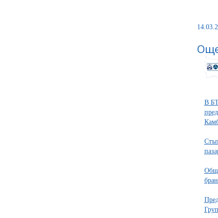
14.03.2
Още
В БТ
пред
Кам
Стъп
паза
Общо
бра
Пред
Груп