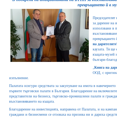
превръщането й в му
Председателят
за дарение на 
използвани в 
възстановяван
превръщането й
на дарителите
каузата. Тя ще
къщата-музей и
българи-благод
„
Книга на дар
ООД, с оригин
изпълнение.
Палатата осигури средствата за закупуване на имота в навечерието
първите търговски палати в България. Благодарение на включилите
представители на бизнеса, търговско-промишлени палати и гражда
възстановяването на къщата.
Благодарение на инвестицията, направена от Палатата, и на кампа
граждани и бизнесмени се отзоваха на призива ни и дариха средств