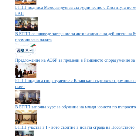
БТПП подписа Меморандум за сътрудничество с Института по м
БАН
В БТПП се проведе заседание за активизиране на дейността на Б
промишлена палата
Предложение на АОБР за промени в Рамковото споразумение за
БТПП подписа споразумение с Катарската търговско-промишлена 
съвет
В БТПП започна курс за обучение на млади юристи по въпросит
БТПП участва в I - вото събитие в новата сграда на Посолствот