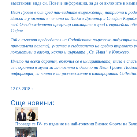
възстанови вида си. Повече информация, за да се включите в камп
Иван Грозев е бил сред най-видните възрожденци, патриоти и род
Левски и участник в четата на Хаджи Димитър и Стефан Карадж
след Освобождението превръща столицата в град с европейски обл
София.
Той е първият председател на Софийската търговско-индустриална
промишлена палата), участва в създаването на средно търговско 
локомотиви и вагони, както и църквата „Св. Илия“ в Княжево.
Името на всеки дарител, включил се в инициативата, влиза в спис
се съхранява в музея за личността и делото на Иван Грозев. Подго
информация, за които е на разположение в платформата Collectim
12.03.2018 г.
Още новини:
Проведе се IV- то издание на най-големия Бизнес Форум на Балка