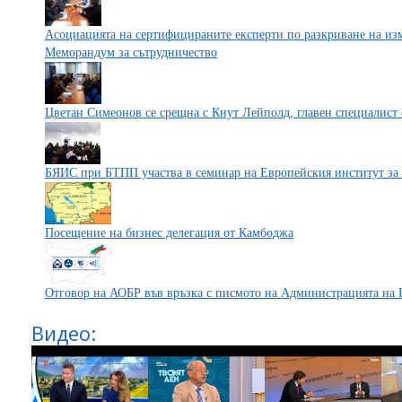
Асоциацията на сертифицираните експерти по разкриване на и
Меморандум за сътрудничество
Цветан Симеонов се срещна с Кнут Лейполд, главен специалист
БЯИС при БТПП участва в семинар на Европейския институт за
Посещение на бизнес делегация от Камбоджа
Отговор на АОБР във връзка с писмото на Администрацията на 
Видео: