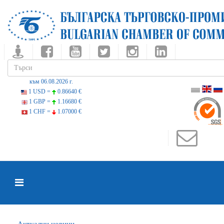
към 06.08.2026 г.
1 USD =
0.86640 €
1 GBP =
1.16680 €
1 CHF =
1.07000 €