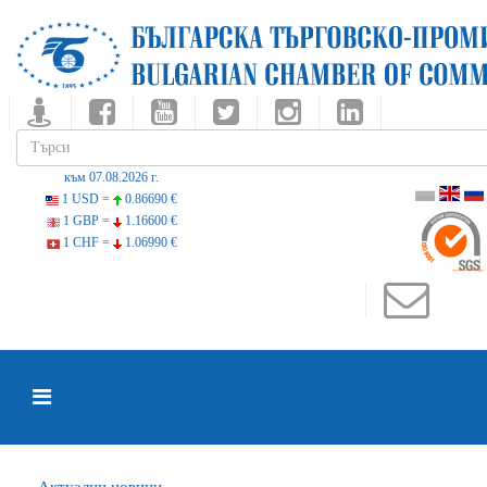
към 07.08.2026 г.
1 USD =
0.86690 €
1 GBP =
1.16600 €
1 CHF =
1.06990 €