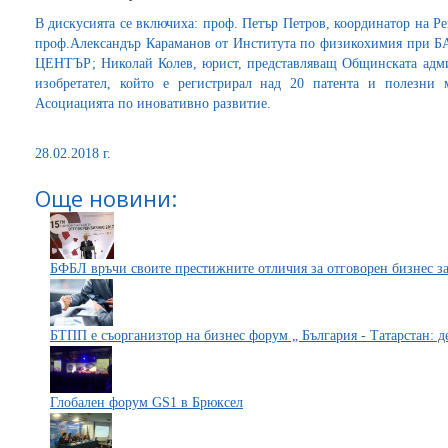
В дискусията се включиха: проф. Петър Петров, координатор на 
проф.Александър Караманов от Института по физикохимия при 
ЦЕНТЪР; Николай Колев, юрист, представляващ Общинската адми
изобретател, който е регистрирал над 20 патента и полезни 
Асоциацията по иновативно развитие.
28.02.2018 г.
Още новини:
БФБЛ връчи своите престижните отличия за отговорен бизнес за
БТПП е съорганизтор на бизнес форум „ България - Татарстан: 
Глобален форум GS1 в Брюксел