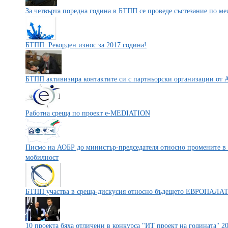
За четвърта поредна година в БТПП се проведе състезание по м
БТПП: Рекорден износ за 2017 година!
БТПП активизира контактите си с партньорски организации от 
Работна среща по проект е-MEDIATION
Писмо на АОБР до министър-председателя относно промените в З
мобилност
БТПП участва в среща-дискусия относно бъдещето ЕВРОПАЛА
10 проекта бяха отличени в конкурса "ИТ проект на годината" 2