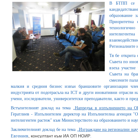
В БТПП се с
кандидатстване
образование з
Приоритетна 
технологичн
интелигентн
взаимодейст
Регионалните 
Тя бе открита 
Съвета по ино
взеха участие
Съвета на бр
смесените пала
малкия и средния бизнес извън браншовите организации чл
индустрията от подотрасъла на IСТ и други иновативни отрасли н
учени, изследователи, университетски преподаватели, както и пре
Встъпителният доклад на тема
„Напредък в изпълнението на О
Гератлиев - Изпълнителен директор на Изпълнителна агенция "О
интелигентен растеж" към Министерството на образованието и нау
Заключителният доклад бе на тема
„Изграждане на регионални нау
, консултант към ИА ОП НОИР
Евгениев
.