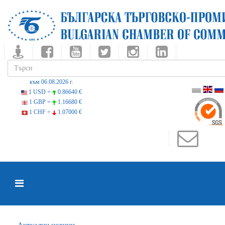
към 06.08.2026 г.
1 USD =
0.86640 €
1 GBP =
1.16680 €
1 CHF =
1.07000 €