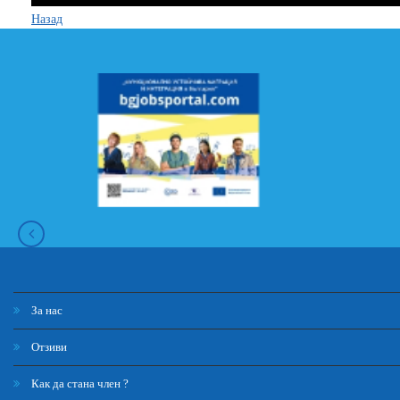
Назад
За нас
Отзиви
Как да стана член ?