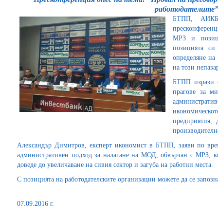
работодателите
БТПП, АИК
пресконференц
МРЗ и позици
позицията си
определяне на 
на този непаза
БТПП изрази с
прагове за ми
администрат
икономическ
предприятия, 
производително
Александър Димитров, експерт икономист в БТПП, заяви по вре
административен подход за налагане на МОД, обвързан с МРЗ, к
доведе до увеличаване на сивия сектор и загуба на работни места.
С позицията на работодателските организации можете да се запозн
07.09.2016 г.