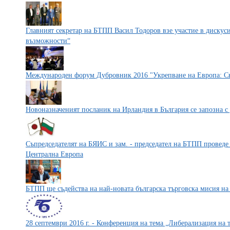
Главният секретар на БТПП Васил Тодоров взе участие в дискуси
възможности“
Международен форум Дубровник 2016 "Укрепване на Европа: Св
Новоназначеният посланик на Ирландия в България се запозна с
Съпредседателят на БЯИС и зам. - председател на БТПП проведе
Централна Европа
БТПП ще съдейства на най-новата българска търговска мисия на
28 септември 2016 г. - Конференция на тема „Либерализация на 