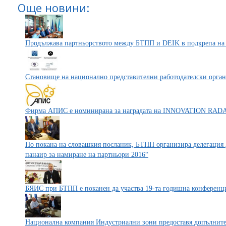
Още новини:
Продължава партньорството между БТПП и DEIK в подкрепа на 
Становище на национално представителни работодателски орга
Фирма АПИС е номинирана за наградата на INNOVATION RADAR
По покана на словашкия посланик, БТПП организира делегация 
панаир за намиране на партньори 2016“
БЯИС при БТПП е поканен да участва 19-та годишна конферен
Национална компания Индустриални зони предоставя допълните