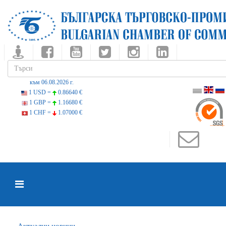
към 06.08.2026 г.
1 USD =
0.86640 €
1 GBP =
1.16680 €
1 CHF =
1.07000 €