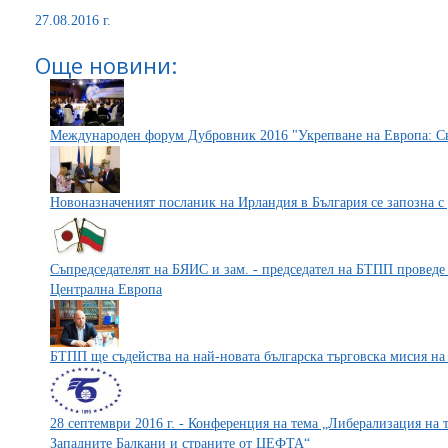
27.08.2016 г.
Още новини:
Международен форум Дубровник 2016 "Укрепване на Европа: Св
Новоназначеният посланик на Ирландия в България се запозна с
Съпредседателят на БЯИС и зам. - председател на БТПП проведе
Централна Европа
БТПП ще съдейства на най-новата българска търговска мисия на
28 септември 2016 г. - Конференция на тема „Либерализация на 
Западните Балкани и страните от ЦЕФТА“