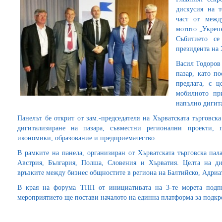
дискусия на т
част от межд
мотото „Укреп
Събитието се
президента на
Васил Тодоров 
пазар, като по
предлага, с ц
мобилното пр
напълно дигит
Панелът бе открит от зам.-председателя на Хърватската търговс
дигитализиране на пазара, съвместни регионални проекти, 
икономики, образование и предприемачество.
В рамките на панела, организиран от Хърватската търговска пал
Австрия, България, Полша, Словения и Хърватия. Целта на ди
връзките между бизнес общностите в региона на Балтийско, Адриа
В края на форума ТПП от инициативата на 3-те морета подпис
мероприятието ще постави началото на единна платформа за подкре