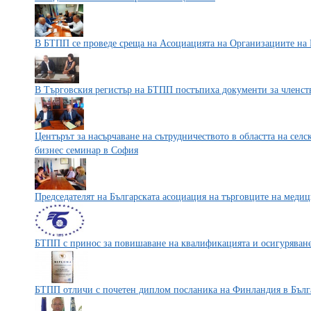
В БТПП се проведе среща на Асоциацията на Организациите на 
В Търговския регистър на БТПП постъпиха документи за членст
Центърът за насърчаване на сътрудничеството в областта на сел
бизнес семинар в София
Председателят на Българската асоциация на търговците на мед
БТПП с принос за повишаване на квалификацията и осигуряване 
БТПП отличи с почетен диплом посланика на Финландия в Бълг