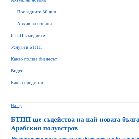
Актуални новини
Последните 30 дни
Архив на новини
БTПП в медиите
Услуги в БТПП
Какво ползва бизнесът
Видео
Какво предстои
Назад
БТПП ще съдейства на най-новата бълга
Арабския полуостров
Новоназначеният търговски представител на България 