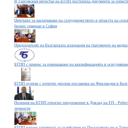
В Търговския регистър на БТПП постъпиха документи за членст
Центърът за насърчаване на сътрудничеството в областта на сел
бизнес семинар в София
Председателят на Българската асоциация на търговците на мед
БТПП с принос за повишаване на квалификацията и осигуряване 
БТПП отличи с почетен диплом посланика на Финландия в Бълг
Позиция на БТПП относно предложение в Доклад на ЕП - Роботи
личности
БТПП изрази готовност за съдействие на Посолството ни в Туни