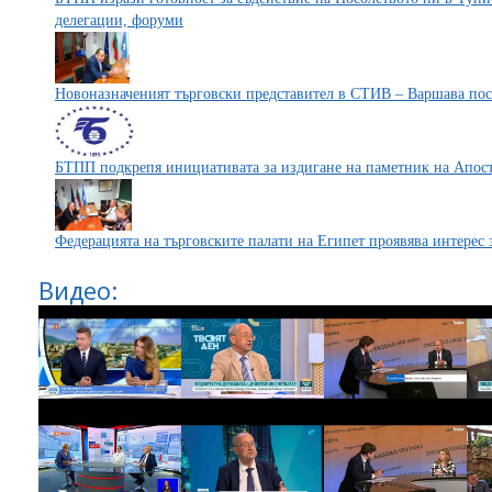
делегации, форуми
Новоназначеният търговски представител в СТИВ – Варшава по
БТПП подкрепя инициативата за издигане на паметник на Апосто
Федерацията на търговските палати на Египет проявява интерес
Видео: