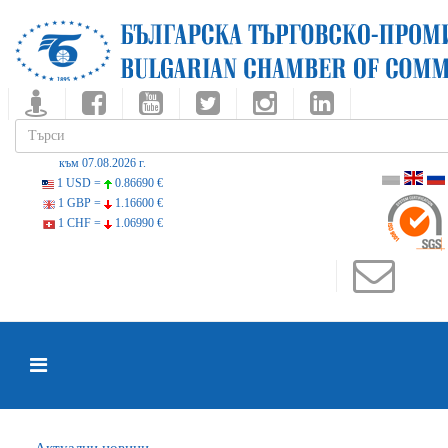
към 07.08.2026 г.
1 USD =
0.86690 €
1 GBP =
1.16600 €
1 CHF =
1.06990 €