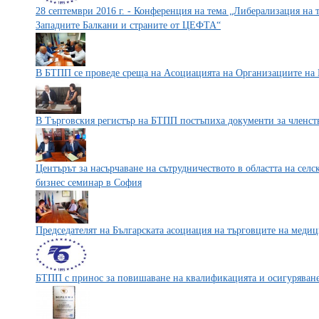
28 септември 2016 г. - Конференция на тема „Либерализация на 
Западните Балкани и страните от ЦЕФТА“
В БТПП се проведе среща на Асоциацията на Организациите на 
В Търговския регистър на БТПП постъпиха документи за членст
Центърът за насърчаване на сътрудничеството в областта на сел
бизнес семинар в София
Председателят на Българската асоциация на търговците на мед
БТПП с принос за повишаване на квалификацията и осигуряване 