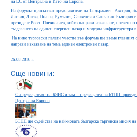
на ЕС от Централна и Източна Европа.
На форумът присъстват представители на 12 държави - Австрия, Бъ
Латвия, Литва, Полша, Румъния, Словения и Словакия. България е
президент Росен Плевнелиев, който направи изказване, посветено н
създаването на единен енергиен пазар и модерна инфраструктура в 
На ниво търговски палати участие във форума ще вземе главният 
направи изказване на тема единен електронен пазар.
26.08.2016 г.
Още новини:
Съпредседателят на БЯИС и зам. - председател на БТПП проведе
Централна Европа
БТПП ще съдейства на най-новата българска търговска мисия на