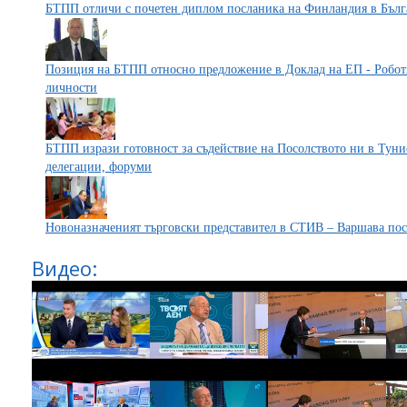
БТПП отличи с почетен диплом посланика на Финландия в Бълг
Позиция на БТПП относно предложение в Доклад на ЕП - Роботи
личности
БТПП изрази готовност за съдействие на Посолството ни в Туни
делегации, форуми
Новоназначеният търговски представител в СТИВ – Варшава по
Видео: