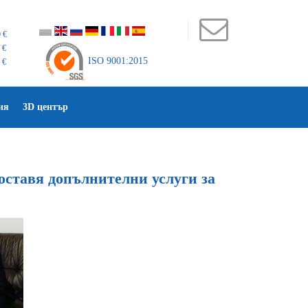
 €
 €
ISO 9001:2015
 €
ия
3D център
ставя допълнителни услуги за