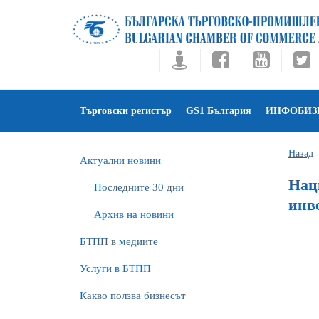
Търговски регистър
GS1 България
ИНФОБИЗ
Назад
Актуални новини
Нац
Последните 30 дни
инв
Архив на новини
БTПП в медиите
Услуги в БТПП
Какво ползва бизнесът