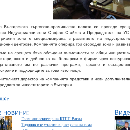
в Българската търговско-промишлена палата се проведе сре
ния Индустриални зони Стефан Стайков и Председателя на УС
триални зони е специализирана в развитието на индустриалн
ионни центрове. Компанията оперира три свободни зони и развива
еме на срещата бяха обсъдени възможности за общи инициативи
титори, както и дейността на българските фирми чрез осигуряв
датстването им по различни програми, търсене и осъществ
сиране и подходящите за това източници.
нителният директор на компанията представи и нови допълнителн
редлага за инвеститорите в България.
016 г.
 новини:
Виде
Главният секретар на БТПП Васил
Тодоров взе участие в дискусия на тема