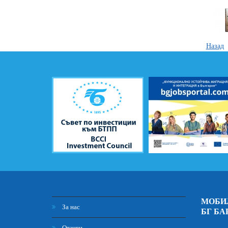
Назад
МОБИ
За нас
БГ БА
Отзиви