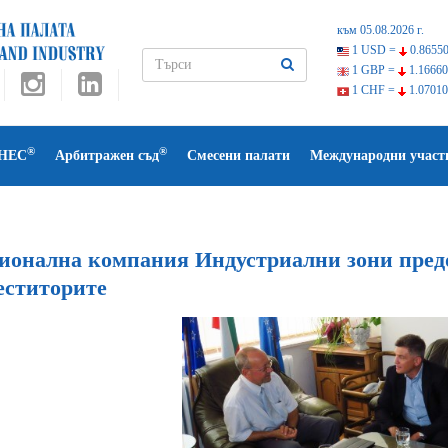
към 05.08.2026 г.
1 USD =
0.86550
1 GBP =
1.16660
1 CHF =
1.07010
®
®
НЕС
Арбитражен съд
Смесени палати
Международни участ
ионална компания Индустриални зони предо
еститорите