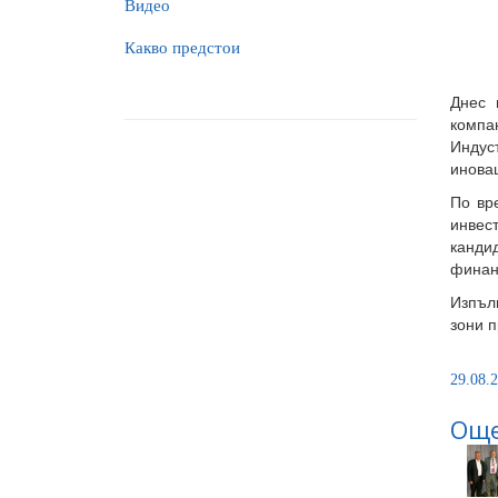
Видео
Какво предстои
Днес 
компа
Индус
иновац
По вр
инвес
канди
финан
Изпъл
зони п
29.08.2
Още