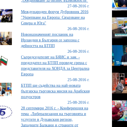
„Обединяване за бизнес възможности“
27-08-2016 г.
Международен форум Дубровник 2016
"Укрепване на Европа: Свързване на
Севера и Юга"
26-08-2016 г.
Новоназначеният посланик на
Ирландия в България се запозна с
дейността на БТПП
26-08-2016 г.
Съпредседателят на БЯИС и зам. -
председател на БТПП проведе среща с
представителя на ХОНДА за Централна
Европа
25-08-2016 г.
БТПП ще съдейства на най-новата
българска търговска мисия на Арабския
полуостров
25-08-2016 г.
28 септември 2016 г. - Конференция на
тема „Либерализация на търговията и
услугите в Дунавския регион,
Западните Балкани и страните от