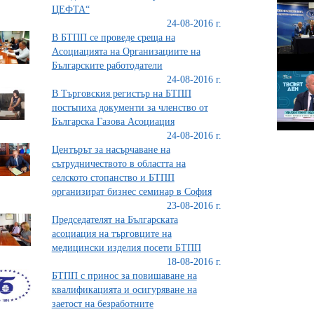
ЦЕФТА“
24-08-2016 г.
В БТПП се проведе среща на
Асоциацията на Организациите на
Българските работодатели
24-08-2016 г.
В Търговския регистър на БТПП
постъпиха документи за членство от
Българска Газова Асоциация
24-08-2016 г.
Центърът за насърчаване на
сътрудничеството в областта на
селското стопанство и БТПП
организират бизнес семинар в София
23-08-2016 г.
Председателят на Българската
асоциация на търговците на
медицински изделия посети БТПП
18-08-2016 г.
БТПП с принос за повишаване на
квалификацията и осигуряване на
заетост на безработните