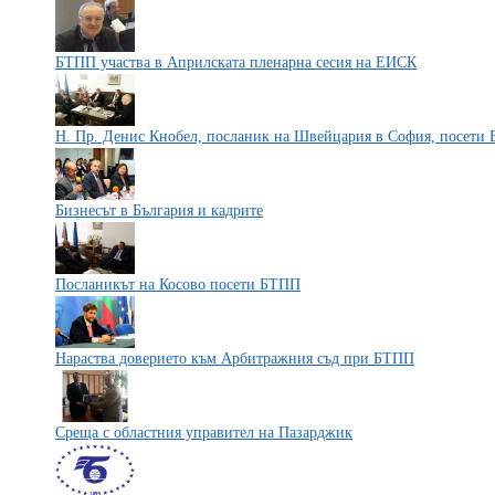
БТПП участва в Априлската пленарна сесия на ЕИСК
Н. Пр. Денис Кнобел, посланик на Швейцария в София, посети
Бизнесът в България и кадрите
Посланикът на Косово посети БТПП
Нараства доверието към Арбитражния съд при БТПП
Среща с областния управител на Пазарджик