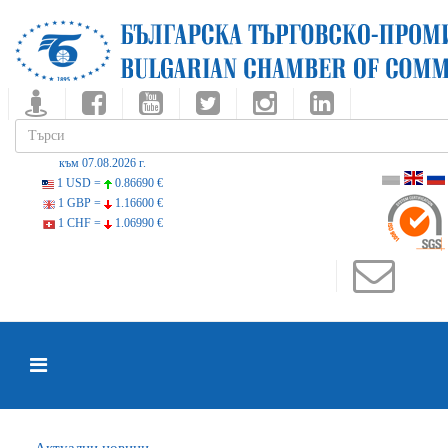
към 07.08.2026 г.
1 USD =
0.86690 €
1 GBP =
1.16600 €
1 CHF =
1.06990 €