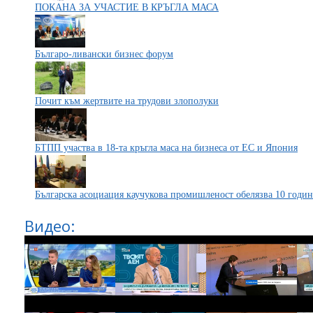
ПОКАНА ЗА УЧАСТИЕ В КРЪГЛА МАСА
Българо-ливански бизнес форум
Почит към жертвите на трудови злополуки
БТПП участва в 18-та кръгла маса на бизнеса от ЕС и Япония
Българска асоциация каучукова промишленост обелязва 10 годин
Видео: