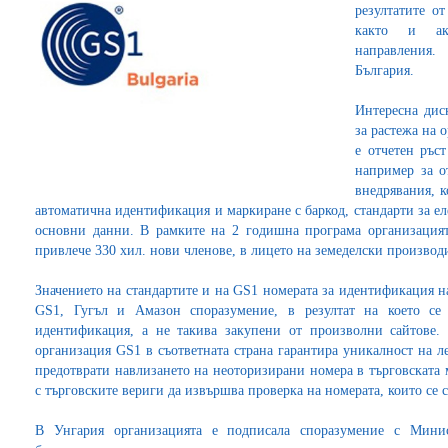
резултатите о
както и акт
направления.
България.
Интересна дис
за растежа на 
е отчетен ръс
например за о
внедрявания, к
автоматична идентификация и маркиране с баркод, стандарти за е
основни данни. В рамките на 2 годишна програма организация
привлече 330 хил. нови членове, в лицето на земеделски производ
Значението на стандартите и на GS1 номерата за идентификация н
GS1, Гугъл и Амазон споразумение, в резултат на което се
идентификация, а не такива закупени от произволни сайтове.
организация GS1 в съответната страна гарантира уникалност на л
предотврати навлизането на неоторизирани номера в търговската
с търговските вериги да извършва проверка на номерата, които се с
В Унгария организацията е подписала споразумение с Минис