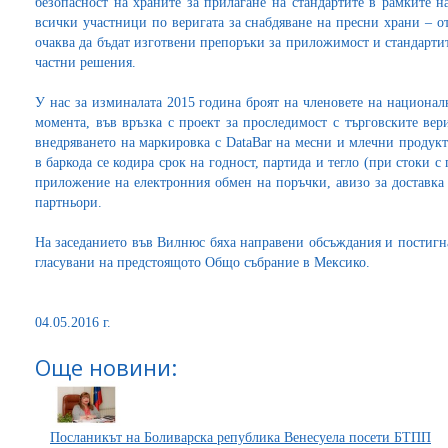
безопасност на храните за прилагане на стандартите в рамките н
всички участници по веригата за снабдяване на пресни храни – от
очаква да бъдат изготвени препоръки за приложимост и стандарти
частни решения.
У нас за изминалата 2015 година броят на членовете на национал
момента, във връзка с проект за проследимост с търговските вер
внедряването на маркировка с DataBar на месни и млечни продук
в баркода се кодира срок на годност, партида и тегло (при стоки 
приложение на електронния обмен на поръчки, авизо за доставка
партньори.
На заседанието във Вилнюс бяха направени обсъждания и постигн
гласувани на предстоящото Общо събрание в Мексико.
04.05.2016 г.
Още новини:
Посланикът на Боливарска република Венесуела посети БТПП