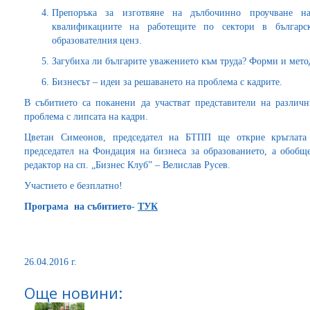
Препоръка за изготвяне на дълбочинно проучване н
квалификациите на работещите по сектори в българ
образователния ценз.
Загубиха ли българите уважението към труда? Форми и мето
Бизнесът – идеи за решаването на проблема с кадрите.
В събитието са поканени да участват представители на различ
проблема с липсата на кадри.
Цветан Симеонов, председател на БТПП ще открие кръглата 
председател на Фондация на бизнеса за образованието, а обобщ
редактор на сп. „Бизнес Клуб” – Велислав Русев.
Участието е безплатно!
Програма на събитието
-
ТУК
26.04.2016 г.
Още новини: