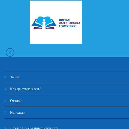
За нас
Как да стана член ?
Отзиви
Контакти
Декларация за поверителност