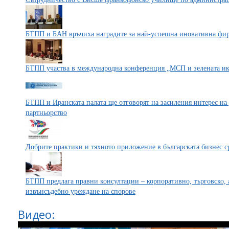
БТПП и БАН връчиха наградите за най-успешна иновативна фирм
БТПП участва в международна конференция „МСП и зелената и
БТПП и Иранската палата ще отговорят на засиления интерес на 
партньорство
Добрите практики и тяхното приложение в българската бизнес с
БТПП предлага правни консултации – корпоративно, търговско, 
извънсъдебно уреждане на спорове
Видео: