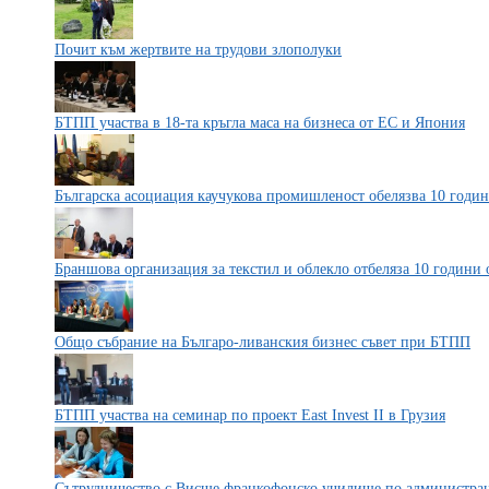
Почит към жертвите на трудови злополуки
БТПП участва в 18-та кръгла маса на бизнеса от ЕС и Япония
Българска асоциация каучукова промишленост обелязва 10 годин
Браншова организация за текстил и облекло отбеляза 10 години 
Общо събрание на Българо-ливанския бизнес съвет при БТПП
БТПП участва на семинар по проект East Invest II в Грузия
Сътрудничество с Висше франкофонско училище по администра