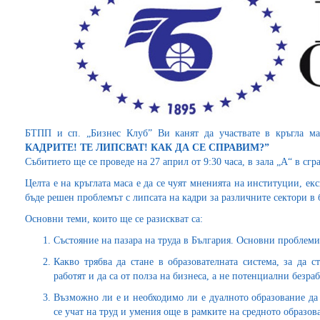
БТПП и сп. „Бизнес Клуб” Ви канят да участвате в кръгла м
КАДРИТЕ! ТЕ ЛИПСВАТ! КАК ДА СЕ СПРАВИМ?”
Събитието ще се проведе на 27 април от 9:30 часа, в зала „A“ в сгр
Целта е на кръглата маса е да се чуят мненията на институции, ек
бъде решен проблемът с липсата на кадри за различните сектори в
Основни теми, които ще се разискват са:
Състояние на пазара на труда в България. Основни проблеми
Какво трябва да стане в образователната система, за да с
работят и да са от полза на бизнеса, а не потенциални безра
Възможно ли е и необходимо ли е дуалното образование да с
се учат на труд и умения още в рамките на средното образов