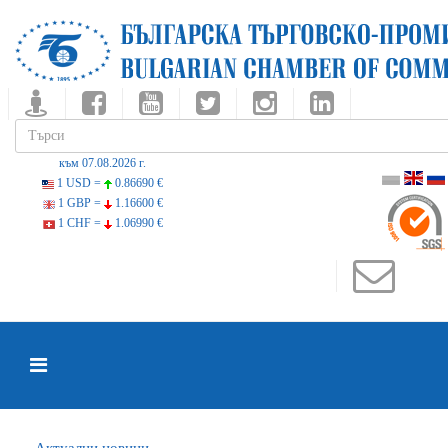
към 07.08.2026 г.
1 USD =
0.86690 €
1 GBP =
1.16600 €
1 CHF =
1.06990 €