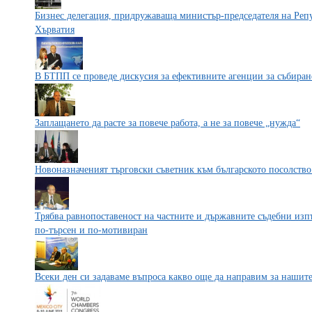
Бизнес делегация, придружаваща министър-председателя на Реп
Хърватия
В БТПП се проведе дискусия за ефективните агенции за събиран
Заплащането да расте за повече работа, а не за повече „нужда“
Новоназначеният търговски съветник към българското посолств
Трябва равнопоставеност на частните и държавните съдебни изпъ
по-търсен и по-мотивиран
Всеки ден си задаваме въпроса какво още да направим за нашит