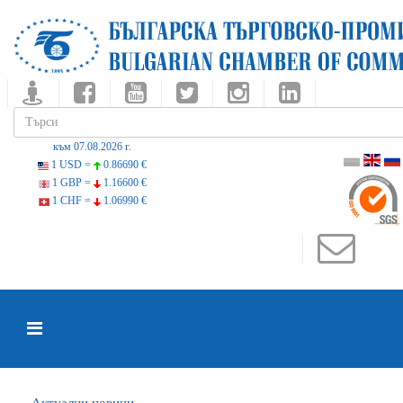
към 07.08.2026 г.
1 USD =
0.86690 €
1 GBP =
1.16600 €
1 CHF =
1.06990 €