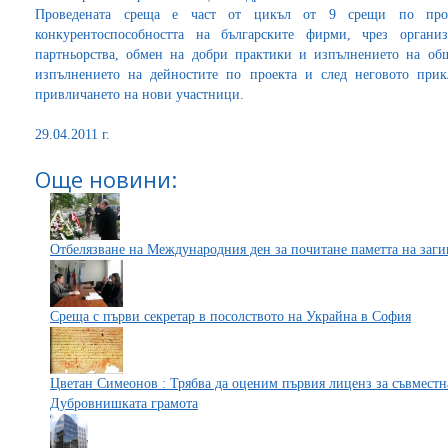
Проведената среща е част от цикъл от 9 срещи по пр
конкурентоспособността на българските фирми, чрез органи
партньорства, обмен на добри практики и изпълнението на о
изпълнението на дейностите по проекта и след неговото прик
привличането на нови участници.
29.04.2011 г.
Още новини:
Отбелязване на Международния ден за почитане паметта на заг
Среща с първи секретар в посолството на Украйна в София
Цветан Симеонов : Трябва да оценим първия лиценз за съвместна
Дубровнишката грамота