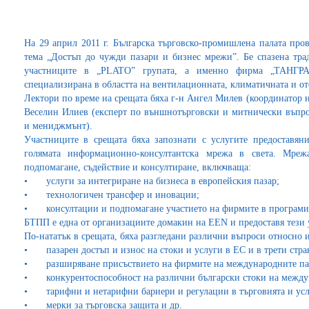
На 29 април 2011 г. Българска търговско-промишлена палата про
тема „Достъп до чужди пазари и бизнес мрежи”. Бе спазена тра
участниците в „PLATO” групата, а именно фирма „ТАНГ
специализирана в областта на вентилационната, климатичната и от
Лектори по време на срещата бяха г-н Ангел Милев (координатор на
Веселин Илиев (експерт по външнотърговски и митнически въпро
и мениджмънт).
Участниците в срещата бяха запознати с услугите предоставяни
голямата информационно-консултантска мрежа в света. Мреж
подпомагане, съдействие и консултиране, включваща:
•
услуги за интегриране на бизнеса в европейския пазар;
•
технологичен трансфер и иновации;
•
консултации и подпомагане участието на фирмите в програми
БТПП е една от организациите домакин на EEN и предоставя тези у
По-нататък в срещата, бяха разгледани различни въпроси относно 
•
пазарен достъп и износ на стоки и услуги в ЕС и в трети стра
•
разширяване присъствието на фирмите на международните па
•
конкурентоспособност на различни български стоки на между
•
тарифни и нетарифни бариери и регулации в търговията и усл
•
мерки за търговска защита и др.