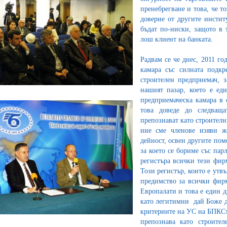
пренебрегване и това, че т
доверие от другите инстит
бъдат по-ниски, защото в 
лош клиент на банката.
Радвам се че днес, 2011 го
камара със силната подк
строителен предприемач, 
нашият пазар, което е еди
предприемаческа камара в 
това доведе до следваща
препознават като строителн
ние сме членове изяви 
дейност, освен другите пом
за което се бориме със пар
регистъра всички тези фир
Този регистър, които е утв
предимство за всички фирм
Европалати и това е един д
като легитимни дай Боже д
критериите на УС на БПКСтр
препознава като строите