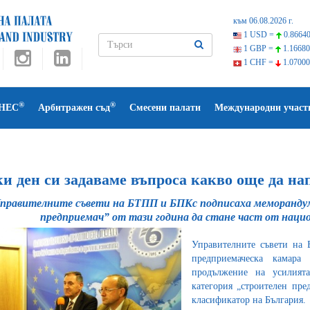
към 06.08.2026 г.
1 USD =
0.86640
1 GBP =
1.16680
1 CHF =
1.07000
®
®
НЕС
Арбитражен съд
Смесени палати
Международни участ
ки ден си задаваме въпроса какво още да на
правителните съвети на БТПП и БПКс подписаха меморандум
предприемач” от тази година да стане част от наци
Управителните съвети на Б
предприемаческа камара
продължение на усилията
категория „строителен пре
класификатор на България.