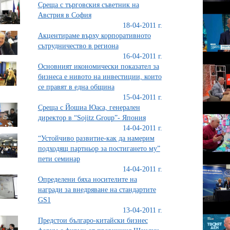
Среща с търговския съветник на
Австрия в София
18-04-2011 г.
Акцентираме върху корпоративното
сътрудничество в региона
16-04-2011 г.
Основният икономически показател за
бизнеса е нивото на инвестиции, които
се правят в една община
15-04-2011 г.
Среща с Йошиа Юаса, генерален
директор в “Sojitz Group”- Япония
14-04-2011 г.
“Устойчиво развитие-как да намерим
подходящ партньор за постигането му”
пети семинар
14-04-2011 г.
Определени бяха носителите на
награди за внедряване на стандартите
GS1
13-04-2011 г.
Предстои българо-китайски бизнес