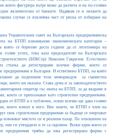
ози които фигурира вътре може да разчита и на по-голямо
уции включително от банките. Надявам се и лихвите да
такива случаи се изключва част от риска от избиране на
дина Управителния съвет на Българската предприемаческа
репа на БТПП извоювахме икономическата категория –
за която се борихме доста години да се легитимира на
н голям успех, това каза председателят на Българската
строителството (БПКСтр) Николин Гаврилов. Естествено
та стъпка да регистрираме всички фирми, които се
и предприемачи в България. И естветвено БТПП, на която
желание да подпишем този меморандум за съвместна
ощи, които ни оказаха. Става дума и за законодателството
ламентарния секретар със екипа на БТПП, за да вкараме в
ми, които се препознават като строителни предприемачи.
ърден от БТПП и е публичен, освен всичко ще дава голямо
и, които влязат в него. Вие знаете, че БТПП е член на
руг скок строителния предприемач за бъдеще се очертават
а извоюват мястото си в реалния пазар. По отношение на
, ние ги утвърдихе и те са скромни. Всеки един които се
лен предприемач трябва да има регистрирана фирма с