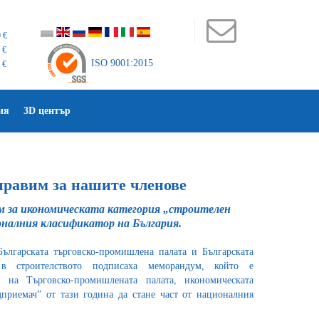
 €
 €
ISO 9001:2015
 €
ия
3D център
правим за нашите членове
 за икономическата категория „строителен
оналния класификатор на България.
ългарската търговско-промишлена палата и Българската
 в строителството подписаха меморандум, който е
 на Търговско-промишлената палата, икономическата
дприемач” от тази година да стане част от националния