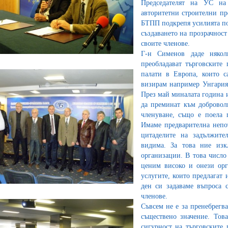
Председателят на УС н
авторитетни строителни пр
БТПП подкрепя усилията по
създаването на прозрачност
своите членове.
Г-н Сименов даде някол
преобладават търговските
палати в Европа, които с
визирам например Унгария,
През май миналата година и
да преминат към доброволн
членуване, също е поела 
Имаме предварителна непо
цитаделите на задължите
видима. За това ние изк
организации. В това число 
ценим високо и онези орг
услугите, които предлагат 
ден си задаваме въпроса 
членове.
Съвсем не е за пренебрегва
съществено значение. Тов
сигурност на търговските 