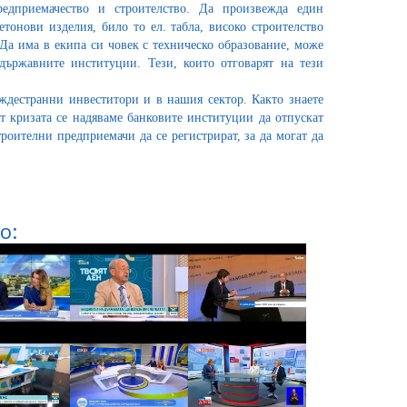
редприемачество и строителство. Да произвежда един
етонови изделия, било то ел. табла, високо строителство
а има в екипа си човек с техническо образование, може
ържавните институции. Тези, които отговарят на тези
уждестранни инвеститори и в нашия сектор. Както знаете
т кризата се надяваме банковите институции да отпускат
оителни предприемачи да се регистрират, за да могат да
о: