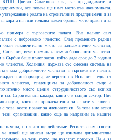
а БТПП Цветан Симеонов каза, че предвидимите и
едприемачи, все повече ще имат място във икономиката.
 утвърждаване ролята на строителните предприемачи и за
 за хората на този толкова важен бранш, което правят и за
ко примера с търговските палати. Във целият свят
 палати с доброволно членство. След промените редица
а били изключително място за задължително членство,
 Словения, вече преминаха към доброволното членство.
 в Сърбия беше приет закон, който даде срок до 2 години
о членство. Холандия, държава със смесена система на
пътя към доброволното членство в търговските палати.
твърдена информация, че вероятно в Испания - една от
лното членство, тенденцията за доброволност също е
лючително много ценим сътрудничеството със всички
и със Строителната камара, която е в същия сектор. Ние
анизации, които са привлекателни за своите членове с
и с това, което правят за членовете си. За това ние всеки
с тези организации, какво още да направим за нашите
не начина, по които ще действаме. Регистъра има своето
а че някой ще вписан вътре ще означава допълнителна
партньори, на тези които ще възлагат поръчки. Не е за