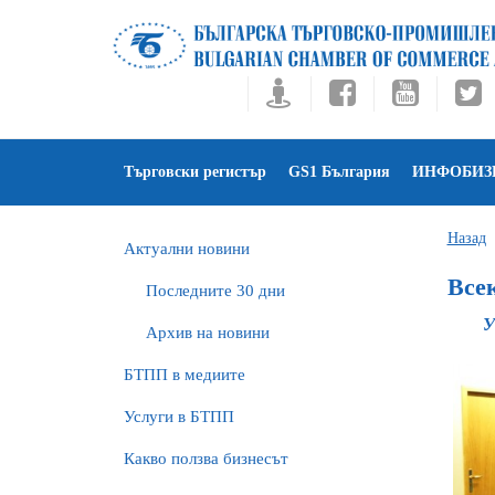
Търговски регистър
GS1 България
ИНФОБИЗ
Назад
Актуални новини
Все
Последните 30 дни
У
Архив на новини
БTПП в медиите
Услуги в БТПП
Какво ползва бизнесът