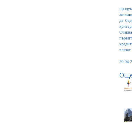
продук
жилищн
да бъд
критер
Очаква
първит
кредит
влязат
20.04.2
Още