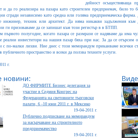
дейност осъществяваща п
т и да го реализира на пазара като строителен предприемач, било то б
и сгради независимо като средна или голяма предприемаческа фирма. Д
е инжинер, техник или архитект. Да няма никакви задължения към д
ии ги призоваваме да се запишат към този регистър в в БТПП.
м първото полугодие, когато пазара се размрази се надяваме да има ч
е реални инвеститори на нашия пазар бяха при нас. За да се отърсим о
и с по-малки лихви. Ние днес с този меморандум приканваме всички стр
 в публичното пространство и всеки да ползва техните услуги.
011 г.
 новини:
Виде
ДО ФИРМИТЕ Бизнес делегация за
участие в Седмия Конгрес на
Федерацията на световните търговски
палати, 6 -10 юни 2011 г. в Мексико
19-04-2011 г.
Публично подписване на меморандум
за насърчаване на строителното
предприемачество
19-04-2011 г.