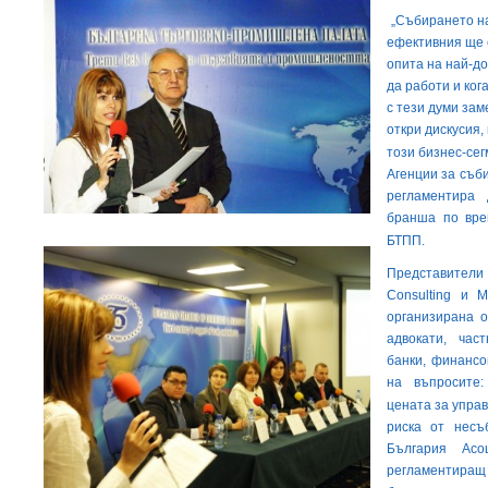
„Събирането на
ефективния ще 
опита на най-д
да работи и ког
с тези думи за
откри дискусия,
този бизнес-сег
Агенции за съби
регламентира 
бранша по вре
БТПП.
Представители
Consulting и 
организирана 
адвокати, час
банки, финансо
на въпросите:
цената за управ
риска от несъ
България Асо
регламентиращ