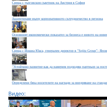
Среща с търговския съветник на Австрия в София
Акцентираме върху корпоративното сътрудничество в региона
Основният икономически показател за бизнеса е нивото на инве
Среща с Йошиа Юаса, генерален директор в “Sojitz Group”- Япо
“Устойчиво развитие-как да намерим подходящ партньор за пост
Определени бяха носителите на награди за внедряване на станда
Видео: