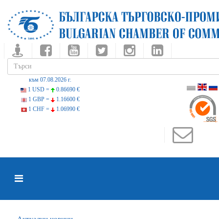
към 07.08.2026 г.
1 USD =
0.86690 €
1 GBP =
1.16600 €
1 CHF =
1.06990 €