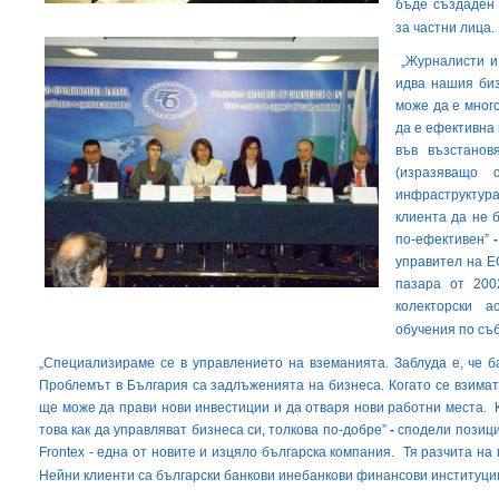
бъде създаден 
за частни лица.
„Журналисти и 
идва нашия биз
може да е мног
да е ефективна 
във възстанов
(изразяващо
инфраструктур
клиента да не 
по-ефективен”
управител на Е
пазара от 200
колекторски а
обучения по съб
„Специализираме се в управлението на вземанията. Заблуда e, че б
Проблемът в България са задлъженията на бизнеса. Когато се взимат
ще може да прави нови инвестиции и да отваря нови работни места. 
това как да управляват бизнеса си, толкова по-добре”
-
сподели позици
Frontex
- една от новите и изцяло българска компания. Тя разчита на
Нейни клиенти са български банкови инебанкови финансови институци