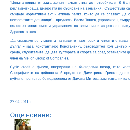
“Цялата верига от задължения накрая стига до потребителя. В Бъл
регламентираща дейността по събиране на вземания. Съществува сам
създаде нормативен акт и етична рамка, които да се спазват. Да
некоректните длъжници”
- предложи Васил Тошев, управляващ съдруж
цялостен мониторинг и управления на вземания и акцентира върху
Здравната каса.
„Да спазваме репутацията на нашите партньори и клиенти е наша
дълга”
–
каза Константинос Константину, ръководител Кол център н
среда, служителите, децата, културата и спорта са сред останалите ф
член на Mellon Group of Companies.
Cycle credit
е фирма, оперираща на българския пазар, като част
Спецификите на дейността й представи Димитринка Гринко,
д
ирек
публичен регистър бе подкрепена от Димана Митева, зам. изпълнителе
27.04.2011 г.
Още новини: