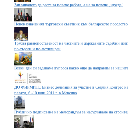
Заплащането да расте за повече работа, а не за повече „нужда“
Новоназначеният търговски съветник към българското посолств
Трябва равнопоставеност на частните и държавните съдебни изпъ
по-търсен и по-мотивиран
Всеки ден си задаваме въпроса какво още да направим за нашит
ДО ФИРМИТЕ Бизнес делегация за участие в Седмия Конгрес на 
палати, 6 -10 юни 2011 г. в Мексико
Публично подписване на меморандум за насърчаване на строите