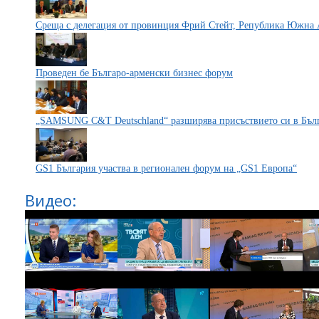
Среща с делегация от провинция Фрий Стейт, Република Южна
Проведен бе Българо-aрменски бизнес форум
„SAMSUNG C&T Deutschland“ разширява присъствието си в Бъл
GS1 България участва в регионален форум на „GS1 Европа“
Видео: