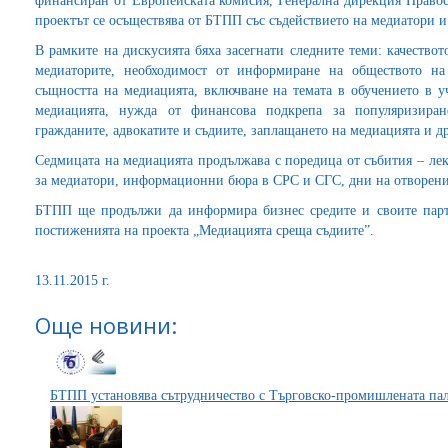
финансиран от Европейската комисия, Генерална дирекция Правос
проектът се осъществява от БТПП със съдействието на медиатори и
В рамките на дискусията бяха засегнати следните теми: качествот
медиаторите, необходимост от информиране на обществото на
същността на медиацията, включване на темата в обучението в у
медиацията, нужда от финансова подкрепа за популяризиран
гражданите, адвокатите и съдиите, заплащането на медиацията и др
Седмицата на медиацията продължава с поредица от събития – ле
за медиатори, информационни бюра в СРС и СГС, дни на отворен
БТПП ще продължи да информира бизнес средите и своите партн
постиженията на проекта „Медиацията среща съдиите”.
13.11.2015 г.
Още новини:
БТПП установява сътрудничество с Търговско-промишлената пал