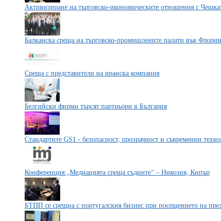
Активизиране на търговско-икономическите отношения с Чешка
Балканска среща на търговско-промишлените палати във Флори
Среща с представители на иранска компания
Белгийски фирми търсят партньори в България
Стандартите GS1 - безопасност, прозрачност и съвременни техн
Конференция „Медиацията среща съдиите“ – Никозия, Кипър
БТПП се срещна с португалския бизнес при посещението на пре