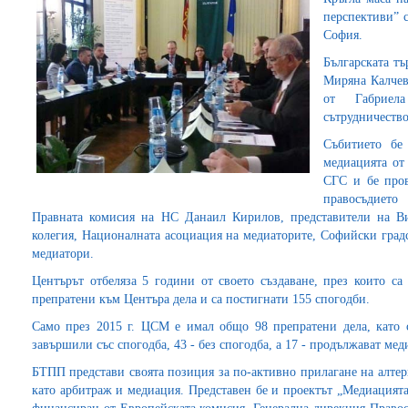
перспективи” 
София.
Българската тъ
Миряна Калчев
от Габриел
сътрудничество
Събитието бе
медиацията от
СГС и бе пров
правосъдието
Правната комисия на НС Данаил Кирилов, представители на Ви
колегия, Националната асоциация на медиаторите, Софийски град
медиатори.
Центърът отбеляза 5 години от своето създаване, през които 
препратени към Центъра дела и са постигнати 155 спогодби.
Само през 2015 г. ЦСМ е имал общо 98 препратени дела, като 
завършили със спогодба, 43 - без спогодба, а 17 - продължават мед
БТПП представи своята позиция за по-активно прилагане на алтер
като арбитраж и медиация. Представен бе и проектът „Медиацият