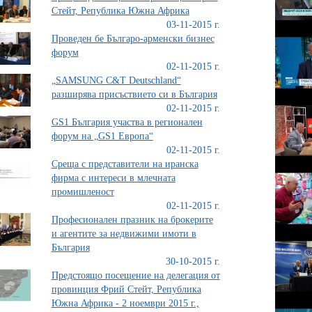
Стейт, Република Южна Африка
03-11-2015 г.
Проведен бе Българо-aрменски бизнес
форум
02-11-2015 г.
„SAMSUNG C&T Deutschland“
разширява присъствието си в България
02-11-2015 г.
GS1 България участва в регионален
форум на „GS1 Европа“
02-11-2015 г.
Среща с представители на иранска
фирма с интереси в млечната
промишленост
02-11-2015 г.
Професионален празник на брокерите
и агентите за недвижими имоти в
България
30-10-2015 г.
Предстоящо посещение на делегация от
провинция Фрий Стейт, Република
Южна Африка - 2 ноември 2015 г.,