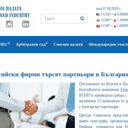
към 07.08.2026 г.
1 USD =
0.86690
1 GBP =
1.16600
1 CHF =
1.06990
®
®
НЕС
Арбитражен съд
Смесени палати
Международни участ
гийски фирми търсят партньори в Българи
Посланикът на Белгия в Бъ
белгийските компании
Fris
БТПП и проведоха среща с 
включени 15 компании от ра
с български партньори.
Цветан Симеонов представ
която осигурява организа
Пейнен, управител във F