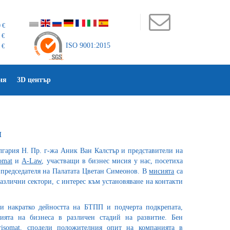
 €
 €
ISO 9001:2015
 €
ия
3D център
я
лгария Н. Пр. г-жа Аник Ван Калстър и представители на
omat
и
A-Law
, участващи в бизнес мисия у нас, посетиха
председателя на Палатата Цветан Симеонов. В
мисията
са
злични сектори, с интерес към установяване на контакти
и накратко дейността на БТПП и подчерта подкрепата,
цията на бизнеса в различен стадий на развитие. Бен
risomat, сподели положителния опит на компанията в