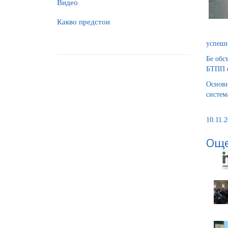
Видео
Какво предстои
успешн
Бе обс
БТПП е
Основн
систем
10.11.2
Още