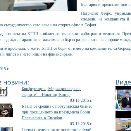
България и представи нов п
Патрисия Леерс, управля
сподели, че компанията й
о сътрудничество като вече има открит офис в София.
ъден опитът на БТПП в областите търговски арбитраж и медиация. Предс
 надеждна гаранция за максимално бързо разрешаване на спорове между 
ите проблеми, с които БТПП се бори от името на компаниите, са бюрокр
а и липса на източници на финансиране.
015 г.
 новини:
Виде
Конференция „Медиацията среща
съдиите“ – Никозия, Кипър
03-11-2015 г.
БТПП се срещна с португалския бизнес
при посещението на президента Росен
Плевнелиев в Лисабон
03-11-2015 г.
Среща с делегация от провинция Фрий