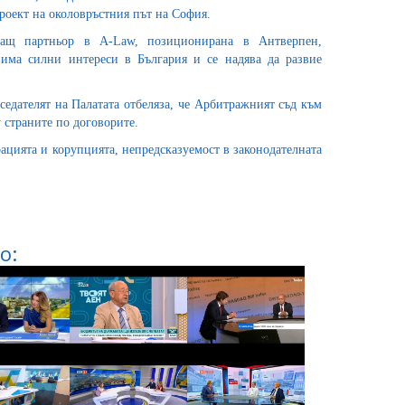
роект на околовръстния път на София.
ващ партньор в A-Law, позиционирана в Антверпен,
 има силни интереси в България и се надява да развие
едателят на Палатата отбеляза, че Арбитражният съд към
страните по договорите.
ацията и корупцията, непредсказуемост в законодателната
о: