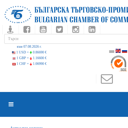
към 07.08.2026 г.
1 USD =
0.86690 €
1 GBP =
1.16600 €
1 CHF =
1.06990 €