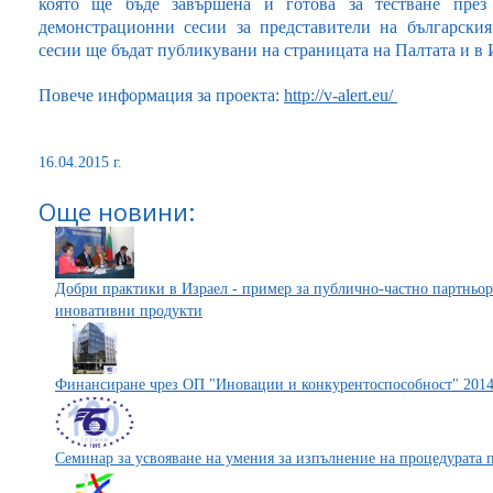
която ще бъде завършена и готова за тестване през
демонстрационни сесии за представители на българския
сесии ще бъдат публикувани на страницата на Палтата и в
Повече информация за проекта:
http://v-alert.eu/
16.04.2015 г.
Още новини:
Добри практики в Израел - пример за публично-частно партньор
иновативни продукти
Финансиране чрез ОП "Иновации и конкурентоспособност" 2014
Семинар за усвояване на умения за изпълнение на процедурата 