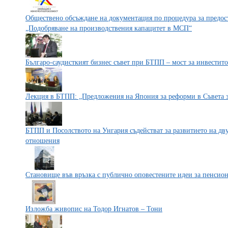
Обществено обсъждане на документация по процедура за предос
„Подобряване на производствения капацитет в МСП“
Българо-саудисткият бизнес съвет при БТПП – мост за инвестит
Лекция в БТПП: „Предложения на Япония за реформи в Съвета 
БТПП и Посолството на Унгария съдействат за развитието на дв
отношения
Становище във връзка с публично оповестените идеи за пенсио
Изложба живопис на Тодор Игнатов – Тони