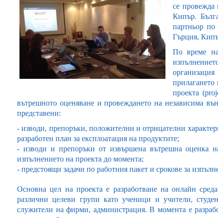
се провежда 
Кипър
. Бълг
партньор по 
Гърция, Кипъ
По време на
изпълнение
организаци
прилагането 
проекта (proj
вътрешното оценяване и провеждането на независима вън
представени:
-
изводи, препоръки, положителни и отрицателни характе
разработен план за експлоатация на продуктите;
-
изводи и препоръки от извършена вътрешна оценка на
изпълнението на проекта до момента;
-
предстоящи задачи по работния пакет и срокове за изпълн
Основна цел на проекта е разработване на онлайн среда
различни целеви групи като ученици и учители, студен
служители на фирми, администрация. В момента е разрабо