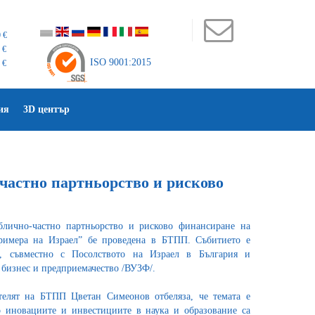
 €
 €
ISO 9001:2015
 €
ия
3D център
-частно партньорство и рисково
лично-частно партньорство и рисково финансиране на
римера на Израел” бе проведена в БТПП. Събитието е
а, съвместно с Посолството на Израел в България и
 бизнес и предприемачество /ВУЗФ/.
телят на БТПП Цветан Симеонов отбеляза, че темата е
о иновациите и инвестициите в наука и образование са