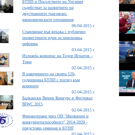
БТПП и Посолството на Унгария
съдействат за развитието на
двустранните търговско-
икономическите отношения
06-04-2015 г.
Становище във връзка с публично
оповестените идеи за пенсионна
реформа
03-04-2015 г.
Изложба живопис на Тодор Игнатов –
Тони
02-04-2015 г.
В навечерието на своята 120-
годишнина БТПП с поглед към
корените
02-04-2015 г.
Балкански Винен Конкурс и Фестивал
BIWC 2015
02-04-2015 г.
Финансиране чрез ОП "Иновации и
конкурентоспособност" 2014-2020 -
предстоящ семинар в БТПП
02-04-2015 г.