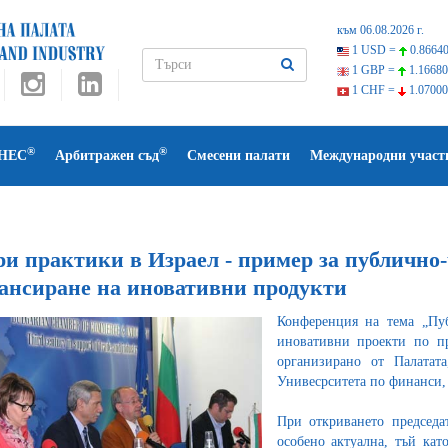
към 06.08.2026 г.
1 USD =
0.86640
1 GBP =
1.16680
1 CHF =
1.07000
®
®
НЕС
Арбитражен съд
Смесени палати
Международни участ
ри практики в Израел - пример за публично
ансиране на иновативни продукти
Конференция на тема „Пуб
иновативни проекти по п
организирано от Палатат
Унивесрситета по финанси,
При откриването председа
особено актуална, тъй кат