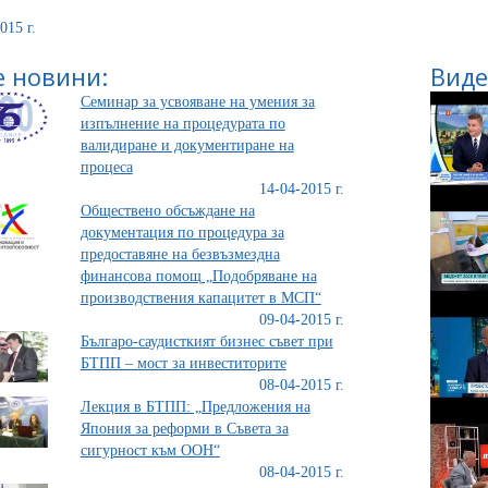
015 г.
 новини:
Виде
Семинар за усвояване на умения за
изпълнение на процедурата по
валидиране и документиране на
процеса
14-04-2015 г.
Обществено обсъждане на
документация по процедура за
предоставяне на безвъзмездна
финансова помощ „Подобряване на
производствения капацитет в МСП“
09-04-2015 г.
Българо-саудисткият бизнес съвет при
БТПП – мост за инвеститорите
08-04-2015 г.
Лекция в БТПП: „Предложения на
Япония за реформи в Съвета за
сигурност към ООН“
08-04-2015 г.