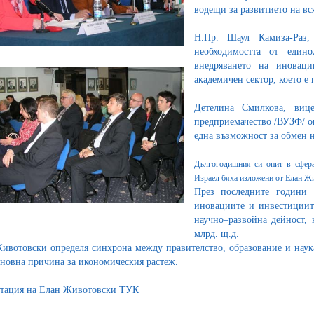
водещи за развитието на вс
Н.Пр. Шаул Камиза-Раз,
необходимостта от един
внедряването на иновац
академичен сектор, което е
Детелина Смилкова, виц
предприемачество /ВУЗФ/ оп
една възможност за обмен н
Дългогодишния си опит в сфера
Израел бяха изложени от
Елан Жи
През последните години 
иновациите и инвестициит
научно–развойна дейност, 
млрд. щ.д.
ивотовски определя синхрона между правителство, образование и наука
сновнa причина за икономическия растеж.
тация на Елан Животовски
ТУК