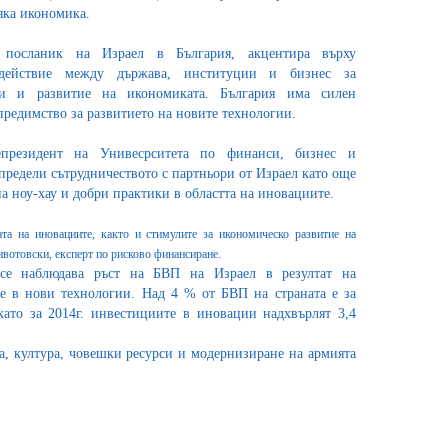
яка икономика.
 посланик на Израел в България, акцентира върху
одействие между държава, институции и бизнес за
ии и развитие на икономиката. България има силен
 предимство за развитието на новите технологии.
епрезидент на Унивесрситета по финанси, бизнес и
редели сътрудничеството с партньори от Израел като още
а ноу-хау и добри практики в областта на иновациите.
та на иновациите, както и стимулите за икономическо развитие на
вотовски, е
ксперт по рисково финансиране.
се наблюдава ръст на БВП на Израел в резултат на
е в нови технологии. Над 4 % от БВП на страната е за
като за 2014г. инвестициите в иновации надхвърлят 3,4
, култура, човешки ресурси и модернизиране на армията