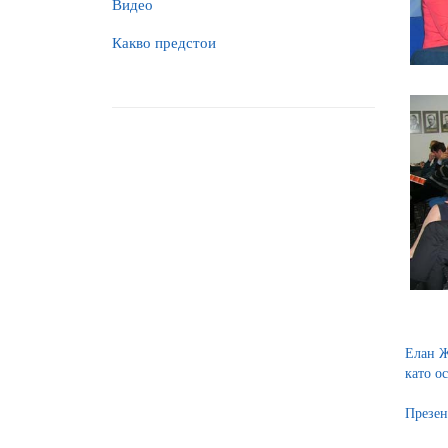
Видео
Какво предстои
Елан Ж
като о
Презен