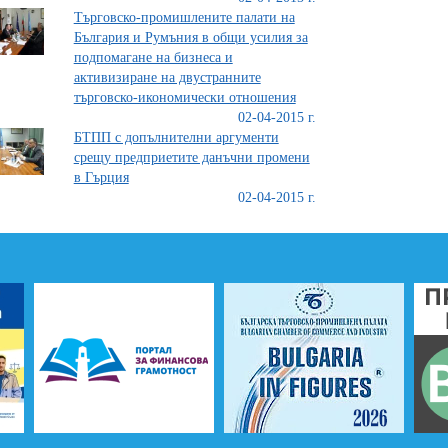
Търговско-промишлените палати на
България и Румъния в общи усилия за
подпомагане на бизнеса и
активизиране на двустранните
търговско-икономически отношения
02-04-2015 г.
БТПП с допълнителни аргументи
срещу предприетите данъчни промени
в Гърция
02-04-2015 г.