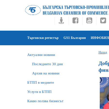
Търговски регистър
GS1 България
ИНФОБИЗ
Назад
Актуални новини
Доб
Последните 30 дни
фин
Архив на новини
БTПП в медиите
Услуги в БТПП
Какво ползва бизнесът