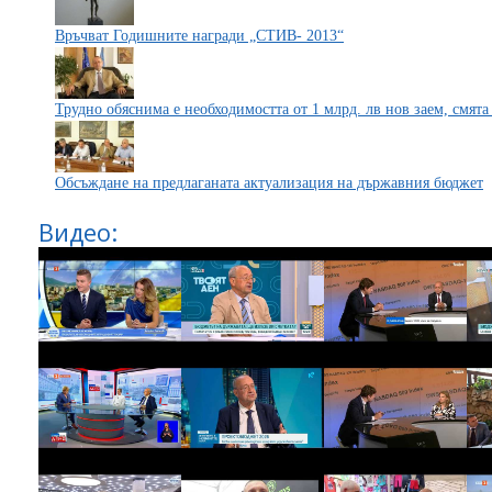
Връчват Годишните награди „СТИВ- 2013“
Трудно обяснима е необходимостта от 1 млрд. лв нов заем, смят
Обсъждане на предлаганата актуализация на държавния бюджет
Видео: