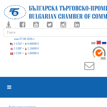
към 07.08.2026 г.
1 USD =
0.86690 €
1 GBP =
1.16600 €
1 CHF =
1.06990 €