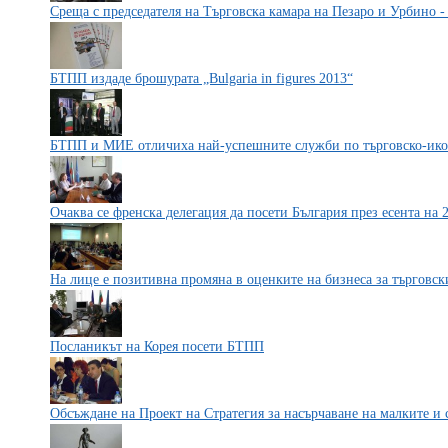
Среща с председателя на Търговска камара на Пезаро и Урбино -
БТПП издаде брошурата „Bulgaria in figures 2013“
БТПП и МИЕ отличиха най-успешните служби по търговско-ик
Очаква се френска делегация да посети България през есента на 2
На лице е позитивна промяна в оценките на бизнеса за търговск
Посланикът на Корея посети БТПП
Обсъждане на Проект на Стратегия за насърчаване на малките и