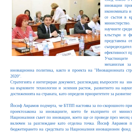
иновации про
икономиката и
се състоя в к
министерство.
научните среди
клъстъри и ф
представена 
съпредеседа
ефективност пр
Участниците 
механизъм за
иновационна политика, както и проекта на "Иновационната стр
2020“.
Стратегията е интегриран документ, разглеждащ въпросите на ин
на върховите технологии и зеления растеж, развитието на науки
достиженията на страната, като определя приоритетите за развитие
Йосиф Аврамов подчерта, че БТПП настоява за по-скорошното при
проектозакона за иновациите, което бе възприето от минис
Националния съвет по иновации, което ще се проведе през месец 
включен за разглеждане като отделна точка. Йосиф Аврамов
бюджетирането на средствата за Националния иновационен фонд д