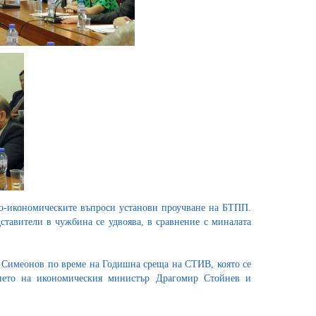
ко-икономическите въпроси установи проучване на БТПП.
ставители в чужбина се удвоява, в сравнение с миналата
н Симеонов по време на Годишна среща на СТИВ, която се
вието на икономическия министър Драгомир Стойнев и