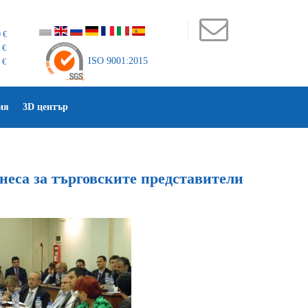
 €
 €
ISO 9001:2015
 €
ия
3D център
неса за търговските представители