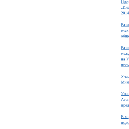
Пре
„Ино
2014
Рази
елек
обще
Разш
межд
на У
пром
Учас
Мини
Учас
Aген
пред
В хо
подо