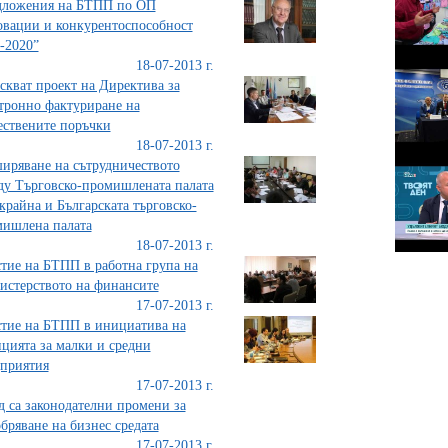
дложения на БТПП по ОП
вации и конкурентоспособност
-2020”
18-07-2013 г.
скват проект на Директива за
тронно фактуриране на
ствените поръчки
18-07-2013 г.
иряване на сътрудничеството
у Търговско-промишлената палата
крайна и Българската търговско-
ишлена палата
18-07-2013 г.
тие на БТПП в работна група на
стерството на финансите
17-07-2013 г.
тие на БТПП в инициатива на
цията за малки и средни
приятия
17-07-2013 г.
д са законодателни промени за
бряване на бизнес средата
17-07-2013 г.