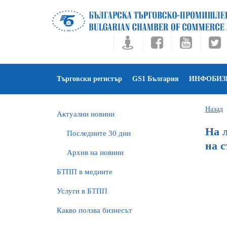
Търговски регистър
GS1 България
ИНФОБИЗ
Назад
Актуални новини
На л
Последните 30 дни
на с
Архив на новини
БTПП в медиите
Услуги в БТПП
Какво ползва бизнесът