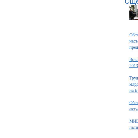
Още
Обсъ
насъ
пред
Връч
2013
Труд
млрд
на 
Обсъ
акту
МИЕ 
пъти