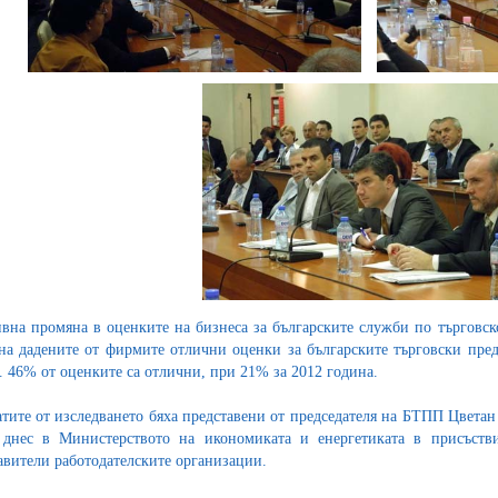
вна промяна в оценките на бизнеса за българските служби по търговс
на дадените от фирмите отлични оценки за българските търговски пред
. 46% от оценките са отлични, при 21% за 2012 година.
атите от изследването бяха представени от председателя на БТПП Цвета
 днес в Министерството на икономиката и енергетиката в присъст
авители работодателските организации.