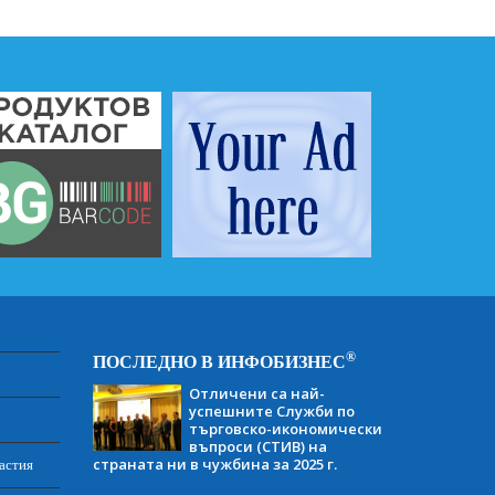
®
ПОСЛЕДНО В ИНФОБИЗНЕС
Отличени са най-
успешните Служби по
търговско-икономически
въпроси (СТИВ) на
страната ни в чужбина за 2025 г.
астия