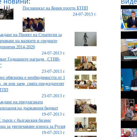
 новини:
Виде
Посланикът на Корея посети БТПП
24-07-2013 г.
ждане на Проект на Стратегия за
рчаване на малките и средните
приятия 2014-2020
24-07-2013 г.
ват Годишните награди „СТИВ-
“
23-07-2013 г.
но обяснима е необходимостта от 1
. лв нов заем, смята председателят
БТПП
23-07-2013 г.
ждане на предлаганата
ализация на държавния бюджет
19-07-2013 г.
търси с българския бизнес
ща за увеличаване износа за Русия
19-07-2013 г.