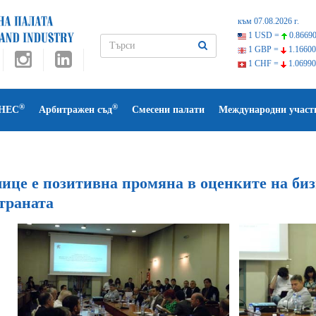
към 07.08.2026 г.
1 USD =
0.86690
1 GBP =
1.16600
1 CHF =
1.06990
®
®
НЕС
Арбитражен съд
Смесени палати
Международни участ
ице е позитивна промяна в оценките на биз
траната