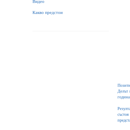
Видео
Какво предстои
Позити
Делът 
година
Резулт
състоя
предст