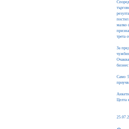
Според
търгов
резулт
постиг
малко 
призна
трета о
За пре
чужбин
Очаква
бизнес
Само 5
проучв
Анкетн
Целта 
25.07.2