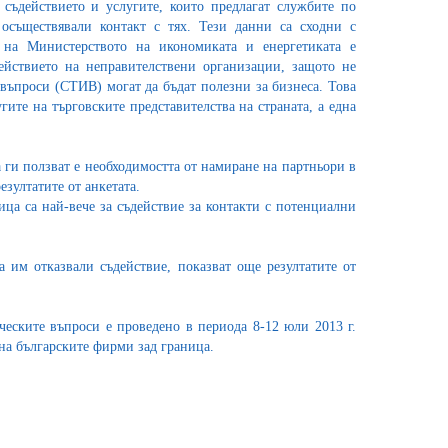
съдействието и услугите, които предлагат службите по
 осъществявали контакт с тях. Тези данни са сходни с
 на Министерството на икономиката и енергетиката е
ействието на неправителствени организации, защото не
въпроси (СТИВ) могат да бъдат полезни за бизнеса. Това
гите на търговските представителства на страната, а една
 ги ползват е необходимостта от намиране на партньори в
зултатите от анкетата.
ца са най-вече за съдействие за контакти с потенциални
 им отказвали съдействие, показват още резултатите от
еските въпроси е проведено в периода 8-12 юли 2013 г.
 на българските фирми зад граница.