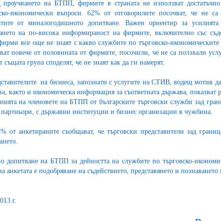
 проучването на БТПП, фирмите в страната не използват достатъчно 
ско-икономически въпроси. 62% от отговорилите посочват, че не са
атите от миналогодишното допитване. Важен ориентир за усилията
ането на по-висока информираност на фирмите, включително със съд
фирми все още не знаят с какво службите по търговско-икономическите 
ват повече от половината от фирмите, посочили, че не са ползвали услу
т същата група споделят, че не знаят как да ги намерят.
дставителите на бизнеса, запознати с услугите на СТИВ, водещ мотив да
а, както и икономическа информация за съответната държава, показват ре
нията на членовете на БТПП от българските търговски служби зад грани
 партньори, с държавни институции и бизнес организации в чужбина.
% от анкетираните съобщават, че търговски представители зад граница
ането.
о допитване на БТПП за дейността на службите по търговско-икономич
на анкетата е подобряване на съдействието, представянето и познаването
013 г.