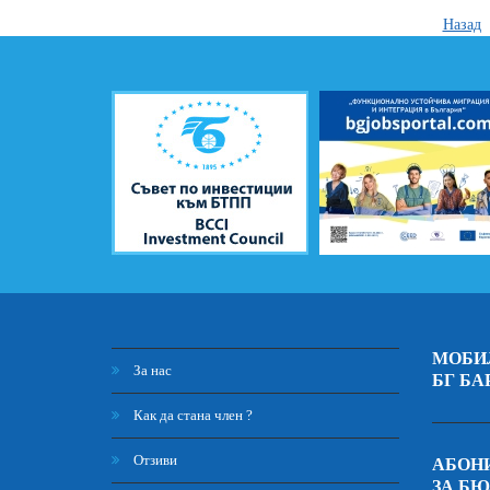
Назад
МОБИ
За нас
БГ БА
Как да стана член ?
Отзиви
АБОНИ
ЗА Б