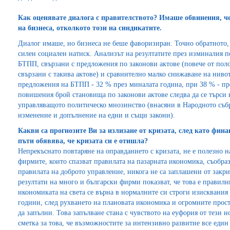
Как оценявате диалога с правителството? Имаше обвинения, ч
на бизнеса, отколкото този на синдикатите.
Диалог имаше, но бизнеса не беше фаворизиран. Точно обратното,
силен социален натиск. Анализът на резултатите през изминалия п
БТПП, свързани с предложения по законови актове (повече от поло
свързани с такива актове) и сравнително малко снижаване на ниво
предложения на БТПП - 32 % през миналата година, при 38 % - през
повишения брой становища по законови актове следва да се търси 
управляващото политическо мнозинство (внасяни в Народното събр
изменение и допълнение на едни и същи закони).
Какви са прогнозите Ви за излизане от кризата, след като фи
пъти обявява, че кризата си е отишла?
Непрекъснато повтаряне на оправданието с кризата, не е полезно на
фирмите, които спазват правилата на пазарната икономика, съобраз
правилата на доброто управление, никога не са заплашени от закри
резултати на много и български фирми показват, че това е правилни
икономиката на света се върна в нормалните си строги изисквания
години, след рухването на плановата икономика и огромните прос
да запълни. Това запълване стана с чувството на еуфория от тези 
сметка за това, че възможностите за интензивно развитие все един