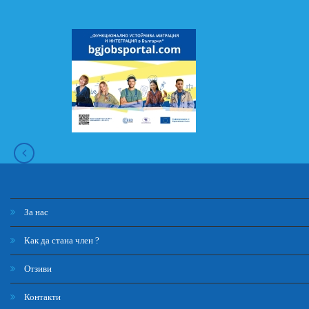
За нас
Как да стана член ?
Отзиви
Контакти