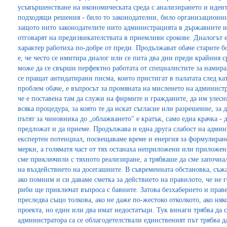
усъвършенстване на икономическата среда с анализирането и иден
подходящи решения - било то законодателни, било организационни.
защото нито законодателите нито администрацията в държавните и
отговарят на предизвикателствата в приемливи срокове. Диалогът 
характер работиха по-добре от преди. Продължават обаче старите 
е, че често се имитира диалог или се пита два дни преди крайния 
може да се свърши перфектно работата от специалистите за намир
се пращат антидатирани писма, които пристигат в палатата след кат
проблем обаче, е въпросът за промяната на мисленето на администр
че е поставена там да служи на фирмите и гражданите, да им улесн
всяка процедура, за която те да искат съгласие или разрешение, за д
пътят за чиновника до „облажването" е кратък, само една крачка - 
предложат и да приеме. Продължава и една друга слабост на админ
експертен потенциал, посвещаваме време и енергия за формулиран
мерки, а голяматя част от тях останаха неприложени или приложени
сме приключили с тяхното реализиране, а трябваше да сме започна
на въздействието на досегашните. В съвременната обстановка, съж
ако помним и си даваме сметка за действието на правилото, че не 
риби ще приключат въпроса с бавните. Затова безхаберието и прав
преследва също толкова, ако не даже по-жестоко отколкото, ако няк
проекта, но един или два имат недостатъци. Тук винаги трябва да 
администратора са се облагодетелствали единственият път трябва да