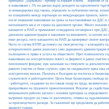
принципа "Държавата - пример за изряден платец" . Борихме се за
и намаляване с 5% на данъка върху доходите на едноличните търгов
за командировка над тавана, определен за публичния сектор, иска
на плащанията между партньори по международни проекти, които с
после очаквахме намаляване на срока за възстановяване на ДДС и п
неспазването им и от страна на данъчните органи. Много искахме
капацитет в НАП и премахване солидарната отговорност при ДДС, 
данъчната администрация и наказване на виновните, за носене на 
имат ресурса, нито капацитета на НАП да проверяват своите контр
Често се случва БТПП да помага със своя регистър, с класацията си,
изчерпателните данни разполага само държавната администрация и 
пълноценно и пряко в услуга на обществото. През изминалатата го
намаляване на осигурителната тежест за фирмите и равно участие 
пенсионните фондове, при запазване на стимулите за допълнителн
равното участие се беше случило, едва ли синдикатите щяха така ох
осигурителни вноски. Палатата и България не постигна и баланси
служителите и работодателите. Целта беше балансирана свобода н
- работодател, създаване на по-гъвкав пазар на труда, включително
прекратяване на трудовите правоотношения. Искахме да съдействам
минималната работна заплата с основни критерии за определянето 
вътрешен продукт на глава от населението, отмяна на задълженият
за производството разходи. За съжаление ще продължим да работим
двадесет години.