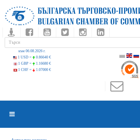
към 06.08.2026 г.
1 USD =
0.86640 €
1 GBP =
1.16680 €
1 CHF =
1.07000 €