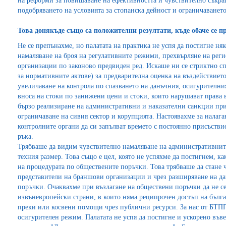
на реформи за повишаване на ефективността и чувствително съкра
подобряването на условията за стопанска дейност и ограничаванет
Това донякъде също са положителни резултати, къде обаче се п
Не се препънахме, но палатата на практика не успя да постигне няк
намаляване на броя на регулативните режими, прехвърляне на ре
организации по законово предвиден ред. Искаше ни се стриктно сп
за нормативните актове) за предварителна оценка на въздействието
увеличаване на контрола по спазването на данъчния, осигурителн
вноса на стоки по занижени цени и стоки, които нарушават права 
бързо реализиране на административни и наказателни санкции при
ограничаване на сивия сектор и корупцията. Настоявахме за налага
контролните органи да си запълват времето с постоянно присъстви
ръка.
Трябваше да видим чувствително намаляване на административните
техния размер. Това също е цел, която не успяхме да постигнем, к
на процедурата по обществените поръчки. Това трябваше да стане 
представители на браншови организации и чрез разширяване на да
поръчки. Очаквахме при възлагане на обществени поръчки да не с
извъневропейски страни, в които няма реципрочен достъп на бълг
преки или косвени помощи чрез публични ресурси. За нас от БТПП
осигурителен режим. Палатата не успя да постигне и ускорено във