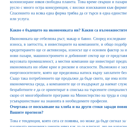
колонизиране някоя свободна планета. Това време свърши и пазар
русло с много остра конкуренция, с високи изисквания към фирмите
Спасението на всяка една фирма трябва да се търси в една единстве
или услуга.
Какво е бъдещето на икономиката ни? Какви са възможностите
Икономиката ще отбелязва ръст, макар и бавно. Според изследване
износа, в заетостта, в инвестициите на компаниите, и общо подобр
кредитирането ще се активизира, износът ще е основен фактор за 
нови пазари, машиностроенето и добивният сектор ще се представя
вкусовата промишленост, а местни компании ще инвестират предпа
икономиката ни обаче крие и рискове и опасности. Възможно е зас
енергоносителите, която ще предизвика натиск върху заплатите без
Също така потреблението ще продължи да бъде свито, ще има изти
икономическа среда, а компаниите ще се въздържат да наемат служи
безработните е да се ориентират в списъка на търсените специалист
скоро от многобройните програми на Министерство на труда и со
усъвършенстване на знанията в необходимите професии.
Очертава се поскъпване на хляба и на други стоки заради пови
Вашите прогнози?
Това е тенденция, която сега се появява, но може да бъде сигнал за 
пазарната икономика цените няма как да се вдигнат, ако не нарасн