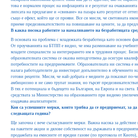
това е нормален процес на инфлацията и е резултат на очакванията 
липсата на предлагане и «свиване» на пазара като резултат от отте
също е ефект, който ще се прояви. Все си мисля, че световната ик
приеме предизвикателството на повишаване на цените, за да пред
В каква посока работите за намаляването на безработицата сре
В основата на проблема с младежката безработица като основен фак
От проучванията на БТПП е видно, че има разминаване на учебнит
младите специалисти за интегрирането им в трудовия процес. Бизнес
образователната система се оказва неподготвена да осигури квалиф
потребностите на предприемачите. Образователната ни система е н
налага работодателите да инвестират допълнително в обучението н
готови рецепти. Мисля, че най-добрата е медиите да показват по-ч
амбициозно и не само трупат знания, но търсят предизвикателстват
В тях е потенциала и бъдещето на България, на Европа и на света.
средствата за Министерство на образованието при видимо увеличен
озадачава анализаторите.
Кои са успешните мерки, които трябва да се предприемат, за да
следващата година?
Ще започна с вече съгласуваните мерки. Важна насока за действие
на пакетите акции и дялове собственост на държавата в предприят
продажбата на емисиите от вредни газове (по протокола от Киото),