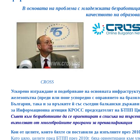
В основата на проблема с младежката безработица
качеството на образов
CROSS
Ускорено изграждане и подобряване на основната инфраструкту
железопътна (преди или поне успоредно с оправянето на бразил
България, така и за връзките й със съседни балкански държави
за Информационна агенция КРОСС председателят на БТПП Цв
Съвет към безработните да се ориентират в списъка на търсен
възползват от многобройните програми за преквалификация
Кои от целите, които бяхте си поставили да изпълните през 2010
Като цяло, целите пред БТПП през 2010г. бяха ориентирани към ул