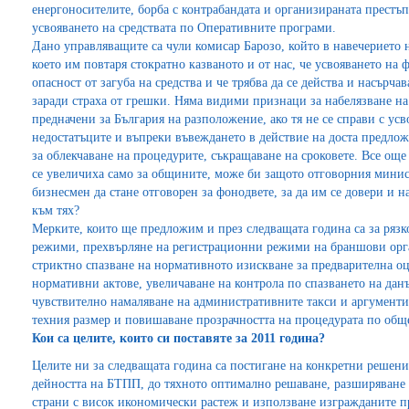
енергоносителите, борба с контрабандата и организираната престъ
усвояването на средствата по Оперативните програми.
Дано управляващите са чули комисар Барозо, който в навечерието 
което им повтаря стократно казваното и от нас, че усвояването на 
опасност от загуба на средства и че трябва да се действа и насърча
заради страха от грешки. Няма видими признаци за набелязване на 
предначени за България на разположение, ако тя не се справи с ус
недостатъците и въпреки въвеждането в действие на доста предлож
за облекчаване на процедурите, съкращаване на сроковете. Все още
се увеличиха само за общините, може би защото отговорния минист
бизнесмен да стане отговорен за фонодвете, за да им се довери и н
към тях?
Мерките, които ще предложим и през следващата година са за рязк
режими, прехвърляне на регистрационни режими на браншови орга
стриктно спазване на нормативното изискване за предварителна оц
нормативни актове, увеличаване на контрола по спазването на да
чувствително намаляване на административните такси и аргументи
техния размер и повишаване прозрачността на процедурата по общ
Кои са целите, които си поставяте за 2011 година?
Целите ни за следващата година са постигане на конкретни решени
дейността на БТПП, до тяхното оптимално решаване, разширяване
страни с висок икономически растеж и използване изгражданите п