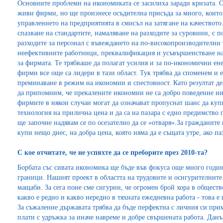
Основните проблеми на икономиката се засилиха заради кризата. О
живи фирми, но ще произнесе осъдителна присъда за много, които 
управлението на предприятията в смисъл на затягане на качеството
спазване на стандартите, намаляване на разходите за суровини, с 
разходите за персонал с въвеждането на по-високопроизводителни
неефективните работници, преквалификация и усъвършенстване на 
за фирмата. Те трябваше да полагат усилия и за по-икономични ене
фирми все още са лидери в тази област. Тук трябва да споменем и 
преминаване в режим на икономии и спестовност. Като резултат де
да припомним, че прекалените икономии не са добро поведение ни
фирмите в някои случаи могат да означават пропуснат шанс да купя
технология на прилична цена и да са на пазара с едно предимство 
ще започне надявам се по осезателно да се «отваря».За гражданите 
купи нещо днес, на добра цена, която няма да е същата утре, ако па
С кое отчитате, че не успяхте да се преборите през 2010-та?
Борбата със сивата икономика ще бъде във фокуса още много годи
граници. Нашият проект в областта на трудовите и осигурителнит
мащаби. За сега поне сме сигурни, че огромен брой хора в общест
какво е редно и какво нередно в тяхната ежедневна работа - това е
За съжаление държавата трябва да бъде перфектна с личния си прим
плати с удръжка за иначе навреме и добре свършената работа. Данъ