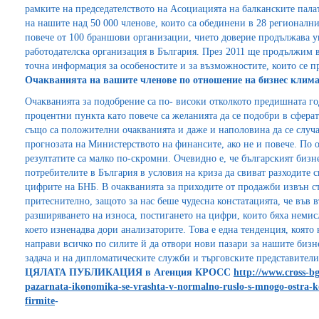
рамките на председателството на Асоциацията на балканските пал
на нашите над 50 000 членове, които са обединени в 28 регионал
повече от 100 браншови организации, чието доверие продължава у
работодателска организация в България. През 2011 ще продължим в
точна информация за особеностите и за възможностите, които се пр
Очакванията на вашите членове по отношение на бизнес клим
Очакванията за подобрение са по- високи отколкото предишната го
процентни пункта като повече са желанията да се подобри в сферат
също са положителни очакванията и даже и наполовина да се случа
прогнозата на Министерството на финансите, ако не и повече. По 
резултатите са малко по-скромни. Очевидно е, че българският бизне
потребителите в България в условия на криза да свиват разходите с
цифрите на БНБ. В очакванията за приходите от продажби извън стр
притеснително, защото за нас беше чудесна констатацията, че във 
разширяването на износа, постигането на цифри, които бяха неми
което изненадва дори анализаторите. Това е една тенденция, коят
направи всичко по силите й да отвори нови пазари за нашите бизн
задача и на дипломатическите служби и търговските представители
ЦЯЛАТА ПУБЛИКАЦИЯ в Агенция КРОСС
http://www.cross-bg
pazarnata-ikonomika-se-vrashta-v-normalno-ruslo-s-mnogo-ostra-ko
firmite
-