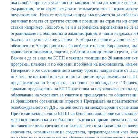
оказа добре при тези условия със запазването на данъчните ставки
съкращения, не виждаме резултати от намерението за ограничаване 
окуражително. Нека се пренесем напред във времето за да отбележ
размиват ползата от другите отлични позиции на страната ни спр
ставки например. Лошото е, че и в европейска перспектива не се 
ограничаване на общностната администрация, в чиято издръжка и б
бъдеще и още повече ще участват. Разбира се, нашите усилия се ко
обединени в Асоциацията на европейските палати-Европалати, им
европейски политици, партии, работни и инициативни групи, кои
Важно е да се знае, че БТПП е заявила позиции по 20 законови акта
програми, планове и по основни проблеми на икономиката, имаме
Интересно е ,че съотношението между броя на направените от Пал
показва, че напълно или частично са приети предложения на БТПП
предложенията по 10 проекта, а в процес на обсъждане са 13 проек
значими предложения на БТПП като това за неувеличаването на здра
облекчаване на условията за участие в процедурите по обществени
за браншовите организации (прието в Програмата на правителството
освобождаването от ДДС на дейността на международни организац
През изминалата година БТПП си беше поставила още една конкрет
макроикономическата стабилност. Търговско-промишлената палата у
поставените цели сред които придържането към правилата на валут
еврозоната, ограничаване на средствата, преразпределяни чрез б