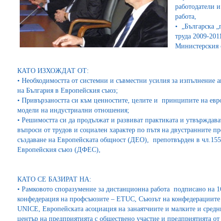
работодатели и
работа,
• „Българска „
труда 2009-2011
Министерския 
КАТО ИЗХОЖДАТ ОТ:
• Необходимостта от системни и съвместни усилия за изпълнение
на България в Европейския съюз;
• Привързаността си към ценностите, целите и принципите на ев
модели на индустриални отношения;
• Решимостта си да продължат и развиват практиката и утвърждава
въпроси от трудов и социален характер по пътя на двустранните пр
създаване на Европейската общност (ДЕО), препотвърден в чл.155
Европейския съюз (ДФЕС),
КАТО СЕ БАЗИРАТ НА:
• Рамковото споразумение за дистанционна работа подписано на 
конфедерация на профсъюзите – ETUC, Съюзът на конфедерациите 
UNICE, Европейската асоциация на занаятчиите и малките и сре
център на предприятията с обществено участие и предприятията о