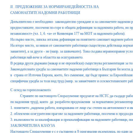
ІІ . ПРЕДЛОЖЕНИЕ ЗА НОРМИРАНЕДЕЙНОСТТА НА
САМОНАЕТИТЕ НАДОМНИ РАБОТНИЦИ
Допълнително е необходимо законодателно уреждане и за самонаетите надомни ра
предпоставките, посочени по-горе в общата дефиниция за надомната работа, но п
независимост» (чл. 1, б. «а» от Конвенция 177 на МОТ за надомната работа).
На първо място, липсва легална дефиниция на понятието самонает надомен работ
На второ място, за някои от самонаетите работници съществува действаща нормати
занаятите), а за други – не (напр. за шивачките). Това създава неравноправни усл
работници най-вече в областта на осигуряването.
В редица други държави (макар и не европейски) съществува регламентация за то
Законодателната уредба за самонаетите надомни работници в България би могла д
в страна от Източна Европа, което, без съмнение, ще бъде принос за Европейски
специфична уредба за този вид труд (напр. за занаятчиите и селскостопанските ра
С оглед на гореизложеното
Страните по настоящото Споразумение предлагат на НСТС да създаде работна 
по надомния труд), която да разработи предложения за нормативно регламентир
1. понятието „надомна работа, извършвана от лице със степен на автономност и 
2. облекчени осигурителни прагове за надомните работници, посочени в предходн
3. възможности за квалификация и преквалификация на надомните работници, посо
ЗАКЛЮЧИТЕЛНА КЛАУЗА
Настоящото Споразумение е с е съставено в 9 оригинални екземпляра, по един за 