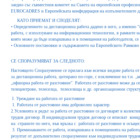
заедно със съвместния комитет на Съвета на европейския професио
EUROCADRES и Европейската конфедерация на изпълнителните ди
КАТО ПРИЕМАТ И СПОДЕЛЯТ:
• Определението за дистанционна работа дадено в него, а именно 
работа, с използуване на информационни технологии, в рамките на
която може да бъде извършвана и в помещения на работодателя, се 
• Основните постановки и съдържанието на Европейското Рамково
СЕ СПОРАЗУМЯВАТ ЗА СЛЕДНОТО:
Настоящото Споразумение се прилага към всички видове работа от
за дистанционна работа, цитирано по-горе, с изключение на т.н. „
„офшорна работа от разстояние”. Работата от разстояние може да се
телецентрове, телеселца, телеселища и др. организационни структу
І. Уреждане на работата от разстояние
1. Работата от разстояние има доброволен характер.
2.Условията и редът за работа от разстояние се договарят в колек
трудов договор. В индивидуалния трудов договор се вписват конк
на страните по него, във връзка с работата от разстояние и осъщес
3. Преминаването от работа, извършвана в помещенията на работо
резултат от допълнително споразумение към индивидуалния трудов