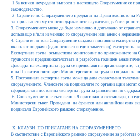
1.За всички неуредени въпроси в настоящето Споразумение се п
законодателство.
2. Страните по Споразумението предлагат на Правителството на 
за прилагането му относно държавните служители, работещи по т
3. Споразумението може да бъде изменяно и допълвано от страните
допълващо и/или изменящо го споразумение или анекс е неразделн
4. Страните по това Споразумение създават постоянна експертна гру
включват по двама (един основен и един заместващ) експерти на в
Експертната група осъществява мониторинг по приложението на 
трудности и предизвикателствата и разработва годишен аналитичен
Докладът на експертната група се предоставя на организациите, с
и на Правителството чрез Министерството на труда и социалната п
5. Постоянната експертна група може да дава съгласувани тълкува
споразумението. Членовете на подписалите го организации могат о
сформираната постоянна експертна група за разяснения по съдърж
6. Споразумението е съставено в 9 оригинални екземпляра, по един
Министерски съвет. Преведени на френски или английски език екз
подписали Европейското рамково споразумение.
Х. КЛАУЗИ ПО ПРИЛАГАНЕ НА СПОРАЗУМЕНИЕТО
В съответствие с Европейското рамково споразумение за работата о