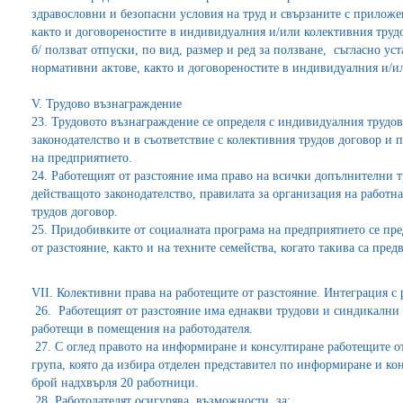
здравословни и безопасни условия на труд и свързаните с прилож
както и договореностите в индивидуалния и/или колективния труд
б/ ползват отпуски, по вид, размер и ред за ползване, съгласно ус
нормативни актове, както и договореностите в индивидуалния и/и
V. Трудово възнаграждение
23. Трудовото възнаграждение се определя с индивидуалния трудов
законодателство и в съответствие с колективния трудов договор и п
на предприятието.
24. Работещият от разстояние има право на всички допълнителни 
действащото законодателство, правилата за организация на работн
трудов договор.
25. Придобивките от социалната програма на предприятието се пре
от разстояние, както и на техните семейства, когато такива са пред
VІІ. Колективни права на работещите от разстояние. Интеграция с
26. Работещият от разстояние има еднакви трудови и синдикални 
работещи в помещения на работодателя.
27. С оглед правото на информиране и консултиране работещите от
група, която да избира отделен представител по информиране и кон
брой надхвърля 20 работници.
28. Работодателят осигурява възможности за: