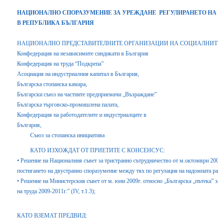
НАЦИОНАЛНО СПОРАЗУМЕНИЕ ЗА УРЕЖДАНЕ РЕГУЛИРАНЕТО НА
В РЕПУБЛИКА БЪЛГАРИЯ
НАЦИОНАЛНО ПРЕДСТАВИТЕЛНИТЕ ОРГАНИЗАЦИИ НА СОЦИАЛНИТЕ
Конфедерация на независимите синдикати в България
Конфедерация на труда “Подкрепа”
Асоциация на индустриалния капитал в България,
Българска стопанска камара,
Български съюз на частните предприемачи „Възраждане”
Българска търговско-промишлена палата,
Конфедерация на работодателите и индустриалците в
България,
Съюз за стопанска инициатива
КАТО ИЗХОЖДАТ ОТ ПРИЕТИТЕ С КОНСЕНСУС:
• Решение на Националния съвет за тристранно сътрудничество от м.октомври 200
постигането на двустранно споразумение между тях по регулация на надомната ра
• Решение на Министерския съвет от м. юни 2009г. относно „Българска „пътека” за
на труда 2009-2011г.” (ІV, т.1.3);
КАТО ВЗЕМАТ ПРЕДВИД: