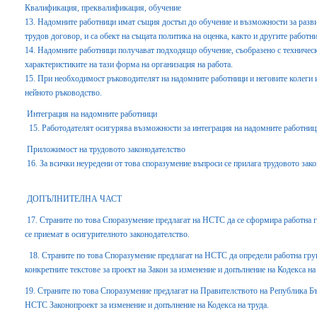
Квалификация, преквалификация, обучение
13. Надомните работници имат същия достъп до обучение и възможности за развит
трудов договор, и са обект на същата политика на оценка, както и другите работн
14. Надомните работници получават подходящо обучение, съобразено с техническ
характеристиките на тази форма на организация на работа.
15. При необходимост ръководителят на надомните работници и неговите колеги и
нейното ръководство.
Интеграция на надомните работници
15. Работодателят осигурява възможности за интеграция на надомните работници
Приложимост на трудовото законодателство
16. За всички неуредени от това споразумение въпроси се прилага трудовото зако
ДОПЪЛНИТЕЛНА ЧАСТ
17. Страните по това Споразумение предлагат на НСТС да се сформира работна гр
се приемат в осигурителното законодателство.
18. Страните по това Споразумение предлагат на НСТС да определи работна гру
конкретните текстове за проект на Закон за изменение и допълнение на Кодекса на
19. Страните по това Споразумение предлагат на Правителството на Република Б
НСТС Законопроект за изменение и допълнение на Кодекса на труда.