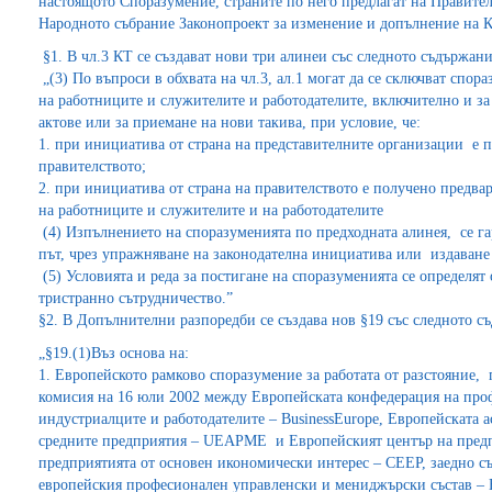
настоящото Споразумение, страните по него предлагат на Правител
Народното събрание Законопроект за изменение и допълнение на Ко
§1. В чл.3 КТ се създават нови три алинеи със следното съдържани
„(3) По въпроси в обхвата на чл.3, ал.1 могат да се сключват спо
на работниците и служителите и работодателите, включително и з
актове или за приемане на нови такива, при условие, че:
1. при инициатива от страна на представителните организации е п
правителството;
2. при инициатива от страна на правителството е получено предвар
на работниците и служителите и на работодателите
(4) Изпълнението на споразуменията по предходната алинея, се г
път, чрез упражняване на законодателна инициатива или издаване
(5) Условията и реда за постигане на споразуменията се определят
тристранно сътрудничество.”
§2. В Допълнителни разпоредби се създава нов §19 със следното с
„§19.(1)Въз основа на:
1. Европейското рамково споразумение за работата от разстояние
комисия на 16 юли 2002 между Европейската конфедерация на про
индустриалците и работодателите – BusinessEurope, Европейската 
средните предприятия – UEAPME и Европейският център на предп
предприятията от основен икономически интерес – CEEP, заедно съ
европейския професионален управленски и мениджърски състав 