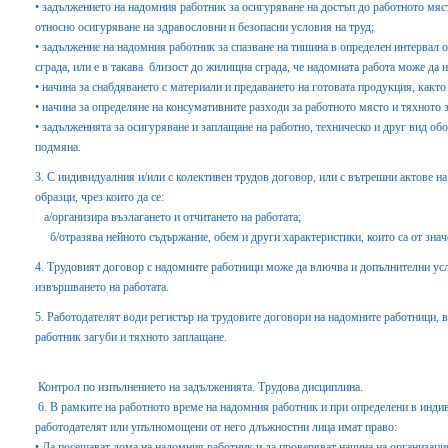
• задължението на надомния работник за осигуряване на достъп до работното мяс
относно осигуряване на здравословни и безопасни условия на труд;
• задължение на надомния работник за спазване на тишина в определен интервал 
сграда, или е в такава близост до жилищна сграда, че надомната работа може да
• начина за снабдяването с материали и предаването на готовата продукция, както 
• начина за определяне на консумативните разходи за работното място и тяхното 
• задълженията за осигуряване и заплащане на работно, техническо и друг вид о
подмяна.
3. С индивидуалния и/или с колективен трудов договор, или с вътрешни актове на
образци, чрез които да се:
а/организира възлагането и отчитането на работата;
б/отразява нейното съдържание, обем и други характеристики, които са от значе
4. Трудовият договор с надомните работници може да влючва и допълнителни усл
извършването на работата.
5. Работодателят води регистър на трудовите договори на надомните работници, 
работник загуби и тяхното заплащане.
Контрол по изпълнението на задълженията. Трудова дисциплина.
6. В рамките на работното време на надомния работник и при определени в инди
работодателят или упълномощени от него длъжностни лица имат право:
• Да посещават дома на надомния работник и да проверяват начина на организаци