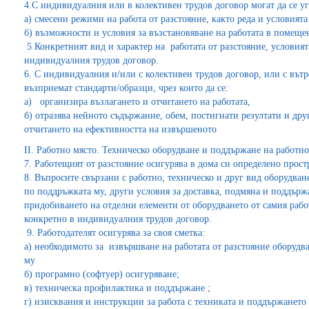
4.С индивидуалния или в колективен трудов договор могат да се уг
а) смесени режими на работа от разстояние, както реда и условият
б) възможности и условия за възстановяване на работата в помеще
5 Конкретният вид и характер на работата от разстояние, условията
индивидуалния трудов договор.
6. С индивидуалния и/или с колективен трудов договор, или с вътр
възприемат стандарти/образци, чрез които да се:
а) организира възлагането и отчитането на работата,
б) отразява нейното съдържание, обем, постигнати резултати и друг
отчитането на ефективността на извършеното
ІІ. Работно място. Техническо оборудване и поддържане на работно
7. Работещият от разстояние осигурява в дома си определено прост
8. Въпросите свързани с работно, техническо и друг вид оборудван
по поддръжката му, други условия за доставка, подмяна и поддържа
придобиването на отделни елементи от оборудването от самия рабо
конкретно в индивидуалния трудов договор.
9. Работодателят осигурява за своя сметка:
а) необходимото за извършване на работата от разстояние оборудв
му
б) програмно (софтуер) осигуряване;
в) техническа профилактика и поддържане ;
г) изисквания и инструкции за работа с техниката и поддържането 