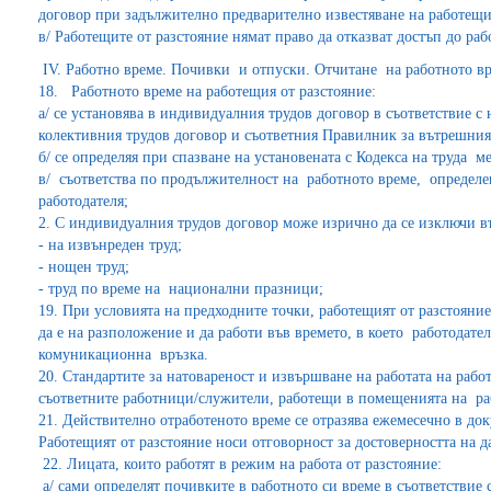
договор при задължително предварително известяване на работещия
в/ Работещите от разстояние нямат право да отказват достъп до раб
ІV. Работно време. Почивки и отпуски. Отчитане на работното вр
18. Работното време на работещия от разстояние:
а/ се установява в индивидуалния трудов договор в съответствие с
колективния трудов договор и съответния Правилник за вътрешния 
б/ се определяя при спазване на установената с Кодекса на труда 
в/ съответства по продължителност на работното време, определ
работодателя;
2. С индивидуалния трудов договор може изрично да се изключи в
- на извънреден труд;
- нощен труд;
- труд по време на национални празници;
19. При условията на предходните точки, работещият от разстояние
да е на разположение и да работи във времето, в което работодател
комуникационна връзка.
20. Стандартите за натовареност и извършване на работата на работ
съответните работници/служители, работещи в помещенията на ра
21. Действително отработеното време се отразява ежемесечно в док
Работещият от разстояние носи отговорност за достоверността на д
22. Лицата, които работят в режим на работа от разстояние:
а/ сами определят почивките в работното си време в съответствие с