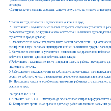
договора;
• Да отразяват в специално създадени за целта документи, резултатите от провер
Условия на труд, безопасни и здравословни условия на труд
7. Работниците и служителите се ползват от правата, свързани с условията на раб
българското трудово, осигурително законодателство и колективни трудови договор
служители на трудов договор;
8. Особеностите на надомната работа, които налагат допълнителни, над установен
специфични клаузи за това в индивидуалния и/или колективния трудови договори
9. Контролът по спазване на условията и изискванията за здравословни и безопасн
работното време на надомния работник, както следва:
а/ Работниците и служителите, които извършват надомна работа, имат правото да 
инспекцията по труда.
б/ Работодателят, представителите на работниците, представители на синдикални 
достъп до работното място, в границите на уговорено в индивидуалния или колек
10. Настоящите клаузи не освобождават надомните работници от задължението да
условия на труд.
Контрол от ИА”ГИТ”
11.Органите на ИА”ГИТ” имат право да осъществяват контрол върху работното м
12. Контролните органи имат право на достъп до работното място на надомния ра