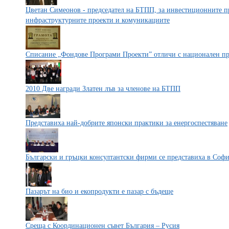
Цветан Симеонов - председател на БТПП, за инвестиционните пр
инфраструктурните проекти и комуникациите
Списание „Фондове Програми Проекти” отличи с национален пр
2010 Две награди Златен лъв за членове на БТПП
Представиха най-добрите японски практики за енергоспестяване
Български и гръцки консултантски фирми се представиха в Соф
Пазарът на био и екопродукти е пазар с бъдеще
Среща с Координационен съвет България – Русия