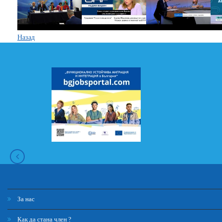
Назад
За нас
Как да стана член ?