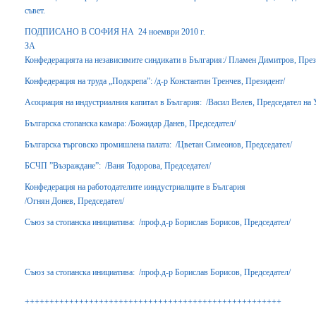
съвет.
ПОДПИСАНО В СОФИЯ НА 24 ноември 2010 г.
ЗА
Конфедерацията на независимите синдикати в България:/ Пламен Димитров, През
Конфедерация на труда „Подкрепа”: /д-р Константин Тренчев, Президент/
Асоциация на индустриалния капитал в България: /Васил Велев, Председател на 
Българска стопанска камара: /Божидар Данев, Председател/
Българска търговско промишлена палата: /Цветан Симеонов, Председател/
БСЧП ”Възраждане”: /Ваня Тодорова, Председател/
Конфедерация на работодателите ииндустриалците в България
/Огнян Донев, Председател/
Съюз за стопанска инициатива: /проф.д-р Борислав Борисов, Председател/
Съюз за стопанска инициатива: /проф.д-р Борислав Борисов, Председател/
++++++++++++++++++++++++++++++++++++++++++++++++++++