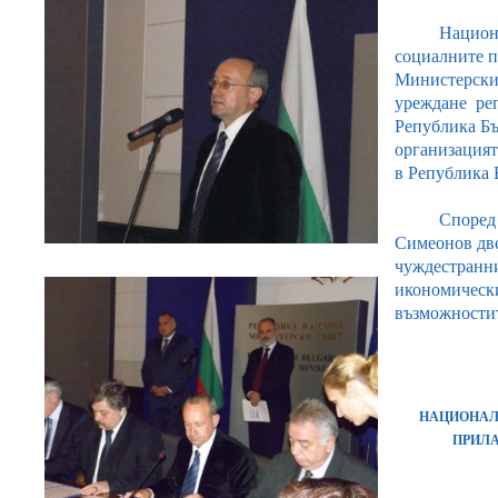
Национа
социалните п
Министерски 
уреждане рег
Република Бъ
организацият
в Република 
Според пре
Симеонов две
чуждестранни
икономически
възможностит
НАЦИОНАЛН
ПРИЛА