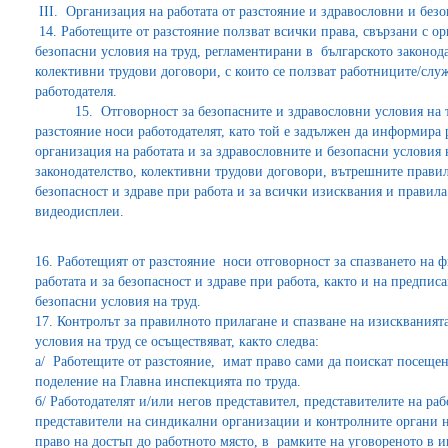
ІІІ. Организация на работата от разстояние и здравословни и безо
14. Работещите от разстояние ползват всички права, свързани с о
безопасни условия на труд, регламентирани в българското законод
колективни трудови договори, с които се ползват работниците/сл
работодателя.
15. Отговорност за безопасните и здравословни условия на тру
разстояние носи работодателят, като той е задължен да информира 
организация на работата и за здравословните и безопасни условия 
законодателство, колективни трудови договори, вътрешните прави
безопасност и здраве при работа и за всички изисквания и правила 
видеодисплеи.
16. Работещият от разстояние носи отговорност за спазването на 
работата и за безопасност и здраве при работа, както и на предпи
безопасни условия на труд.
17. Контролът за правилното прилагане и спазване на изискваният
условия на труд се осъществяват, както следва:
а/ Работещите от разстояние, имат право сами да поискат посещен
поделение на Главна инспекцията по труда.
б/ Работодателят и/или негов представител, представителите на раб
представители на синдикални организации и контролните органи н
право на достъп до работното място, в рамките на уговореното в 