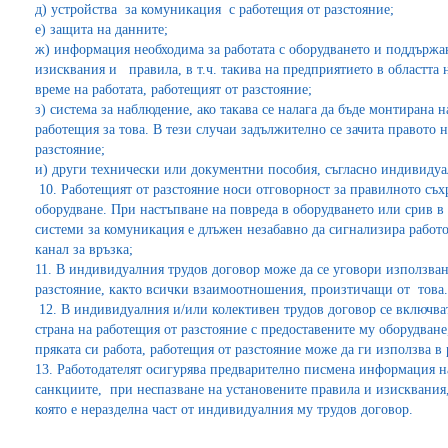
д) устройства за комуникация с работещия от разстояние;
е) защита на данните;
ж) информация необходима за работата с оборудването и поддържан
изисквания и правила, в т.ч. такива на предприятието в областта 
време на работата, работещият от разстояние;
з) система за наблюдение, ако такава се налага да бъде монтирана 
работещия за това. В тези случаи задължително се зачита правото 
разстояние;
и) други технически или документни пособия, съгласно индивиду
10. Работещият от разстояние носи отговорност за правилното съх
оборудване. При настъпване на повреда в оборудването или срив
системи за комуникация е длъжен незабавно да сигнализира работ
канал за връзка;
11. В индивидуалния трудов договор може да се уговори използван
разстояние, както всички взаимоотношения, произтичащи от това.
12. В индивидуалния и/или колективен трудов договор се включват
страна на работещия от разстояние с предоставените му оборудван
пряката си работа, работещия от разстояние може да ги използва в
13. Работодателят осигурява предварително писмена информация н
санкциите, при неспазване на установените правила и изисквания, 
която е неразделна част от индивидуалния му трудов договор.