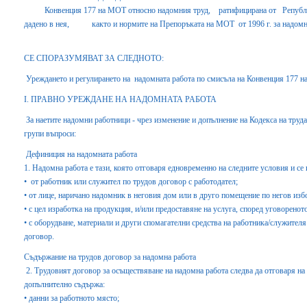
Конвенция 177 на МОТ относно надомния труд, ратифицирана от Република
дадено в нея, както и нормите на Препоръката на МОТ от 1996 г. за надомн
СЕ СПОРАЗУМЯВАТ ЗА СЛЕДНОТО:
Уреждането и регулирането на надомната работа по смисъла на Конвенция 177 н
І. ПРАВНО УРЕЖДАНЕ НА НАДОМНАТА РАБОТА
За наетите надомни работници - чрез изменение и допълнение на Кодекса на труда,
групи въпроси:
Дефиниция на надомната работа
1. Надомна работа е тази, която отговаря едновременно на следните условия и се
• от работник или служител по трудов договор с работодател;
• от лице, наричано надомник в неговия дом или в друго помещение по негов изб
• с цел изработка на продукция, и/или предоставяне на услуга, според уговоренот
• с оборудване, материали и други спомагателни средства на работника/служителя
договор.
Съдържание на трудов договор за надомна работа
2. Трудовият договор за осъществяване на надомна работа следва да отговаря на и
допълнително съдържа:
• данни за работното място;