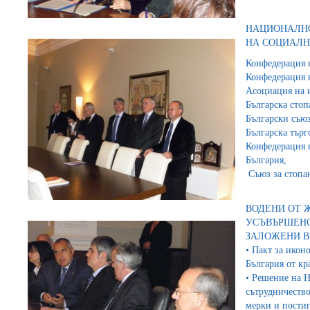
НАЦИОНАЛНО
НА СОЦИАЛН
Конфедерация 
Конфедерация 
Асоциация на 
Българска стоп
Български съюз
Българска търг
Конфедерация н
България,
Съюз за стопа
ВОДЕНИ ОТ 
УСЪВЪРШЕНС
ЗАЛОЖЕНИ В 
• Пакт за икон
България от кра
• Решение на Н
сътрудничество
мерки и пости