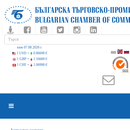
към 07.08.2026 г.
1 USD =
0.86690 €
1 GBP =
1.16600 €
1 CHF =
1.06990 €