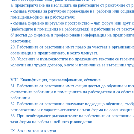
а/ предотвратяване на изолацията на работещите от разстояние от 
- създава условия за регулярно провеждане на работни или социал
помещения/офиси на работодателя;
- създава фирмено виртуално пространство – чат, форум или друг 
(работещите в помещения на работодателя) и работещите от разсто
б/ достъп до фирмена и професионална информация на предприятие
разстояние;
29. Работещите от разстояние имат право да участват в организац
организация в предприятието, в която членуват.
30. Условията и възможностите по предходните текстове се гарант
колективния трудов договор, както и правилника за вътрешния тру
VІІІ. Квалификация, преквалификация, обучение
31. Работещите от разстояние имат същия достъп до обучение и въз
съответните работници в помещенията на работодателя и са обект н
работници.
32. Работещите от разстояние получават подходящо обучение, съобр
разположение и с характеристиките на тази форма на организация 
33. При необходимост ръководителят на работещите от разстояние и
тази форма на работа и нейното ръководство.
ІХ. Заключителни клаузи