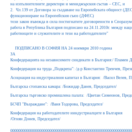
на изпълнителните директори и мениджърския състав – CEC, и
2. Чл.139 от Договора за създаване на Европейската общност (ДЕО)
функциониране на Европейския съюз (ДФЕС)
този закон въвежда в сила постигнатите договорености в Споразу
работа в Република България подписано на 24.11.2010г. между на
работниците и служителите и тези на работодателите”
ПОДПИСАНО В СОФИЯ НА 24 ноември 2010 година
ЗА
Конфедерацията на независимите синдикати в България:/ Пламен 
Конфедерация на труда „Подкрепа”: /д-р Константин Тренчев, През
Асоциация на индустриалния капитал в България: /Васил Велев, П
Българска стопанска камара: /Божидар Данев, Председател/
Българска търговско промишлена палата: /Цветан Симеонов, Предс
БСЧП ”Възраждане”: /Ваня Тодорова, Председател/
Конфедерация на работодателите ииндустриалците в България
/Огнян Донев, Председател/
00000000000000000000000000000000000000000000000000000000000