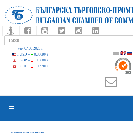
към 07.08.2026 г.
1 USD =
0.86690 €
1 GBP =
1.16600 €
1 CHF =
1.06990 €