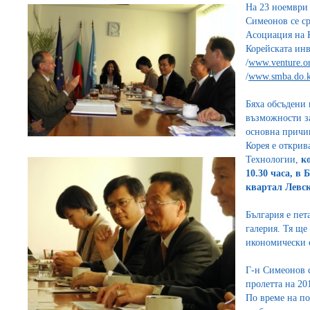
На 23 ноември 
Симеонов се с
Асоциация на 
Корейската ин
/
www.venture.or
/
www.smba.do.
Бяха обсъдени
възможности за
основна причи
Корея е открив
Технологии,
ко
10.30 часа, в
квартал Левск
България е пета
галерия. Тя ще
икономически 
Г-н Симеонов с
пролетта на 20
По време на п