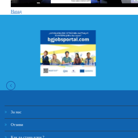
Назад
За нас
Отзиви
Как да стана член ?