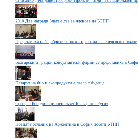
Списание „Фондове Програми Проекти” отличи с национален пр
2010 Две награди Златен лъв за членове на БТПП
Представиха най-добрите японски практики за енергоспестяване
Български и гръцки консултантски фирми се представиха в Соф
Пазарът на био и екопродукти е пазар с бъдеще
Среща с Координационен съвет България – Русия
Новият посланик на Аржентина в София посети БТПП