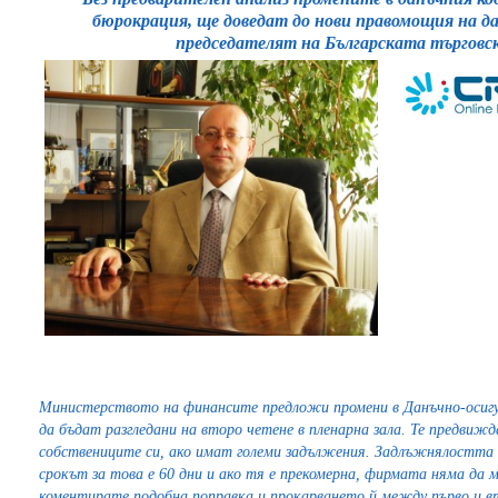
бюрокрация, ще доведат до нови правомощия на 
председателят на Българската търговс
Министерството на финансите предложи промени в Данъчно-осигур
да бъдат разгледани на второ четене в пленарна зала. Те предвиж
собствениците си, ако имат големи задължения. Задлъжнялостта
срокът за това е 60 дни и ако тя е прекомерна, фирмата няма да 
коментирате подобна поправка и прокарването й между първо и в