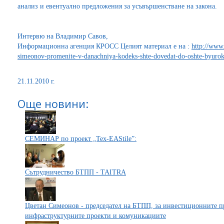
анализ и евентуално предложения за усъвършенстване на закона.
Интервю на Владимир Савов,
Информационна агенция КРОСС Целият материал е на :
http://www.
simeonov-promenite-v-danachniya-kodeks-shte-dovedat-do-oshte-byurokr
21.11.2010 г.
Още новини:
СЕМИНАР по проект „Tex-EAStile”:
Сътрудничество БТПП - TAITRA
Цветан Симеонов - председател на БТПП, за инвестиционните пр
инфраструктурните проекти и комуникациите