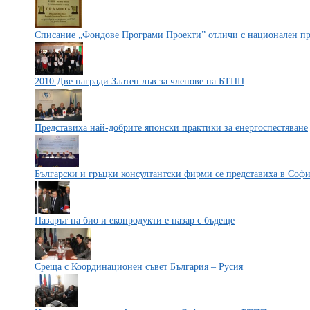
Списание „Фондове Програми Проекти” отличи с национален пр
2010 Две награди Златен лъв за членове на БТПП
Представиха най-добрите японски практики за енергоспестяване
Български и гръцки консултантски фирми се представиха в Соф
Пазарът на био и екопродукти е пазар с бъдеще
Среща с Координационен съвет България – Русия