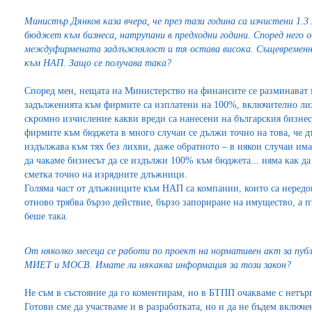
Министър Дянков каза вчера, че през тази година са изчистени 1.
бюджет към бизнеса, натрупани в предходни години. Според него о
междуфирмената задлъжнялост и тя остава висока. Същевременно
към НАП. Защо се получава така?
Според мен, нещата на Министерство на финансите се разминават м
задълженията към фирмите са изплатени на 100%, включително лих
скромно изчисление какви вреди са нанесени на българския бизнес 
фирмите към бюджета в много случаи се дължи точно на това, че дъ
издължава към тях без лихви, даже обратното – в някои случаи им
да чакаме бизнесът да се издължи 100% към бюджета... няма как да 
сметка точно на изрядните длъжници.
Голяма част от длъжниците към НАП са компании, които са нередов
отново трябва бързо действие, бързо запориране на имущество, а п
беше така.
От няколко месеца се работи по проект на нормативен акт за пу
МИЕТ и МОСВ. Имате ли някаква информация за този закон?
Не съм в състояние да го коментирам, но в БТПП очакваме с нетъ
Готови сме да участваме и в разработката, но и да не бъдем включ