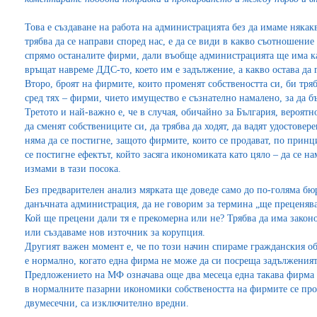
Това е създаване на работа на администрацията без да имаме някак
трябва да се направи според нас, е да се види в какво съотношение
спрямо останалите фирми, дали въобще администрацията ще има капа
връщат навреме ДДС-то, което им е задължение, а какво остава да 
Второ, броят на фирмите, които променят собствеността си, би тря
сред тях – фирми, чието имущество е съзнателно намалено, за да б
Третото и най-важно е, че в случая, обичайно за България, вероятн
да сменят собствениците си, да трябва да ходят, да вадят удостовере
няма да се постигне, защото фирмите, които се продават, по принц
се постигне ефектът, който засяга икономиката като цяло – да се н
измами в тази посока.
Без предварителен анализ мярката ще доведе само до по-голяма б
данъчната администрация, да не говорим за термина „ще преценява
Кой ще прецени дали тя е прекомерна или не? Трябва да има закон
или създаваме нов източник за корупция.
Другият важен момент е, че по този начин спираме гражданския об
е нормално, когато една фирма не може да си посреща задълженията
Предложението на МФ означава още два месеца една такава фирма д
в нормалните пазарни икономики собствеността на фирмите се про
двумесечни, са изключително вредни.