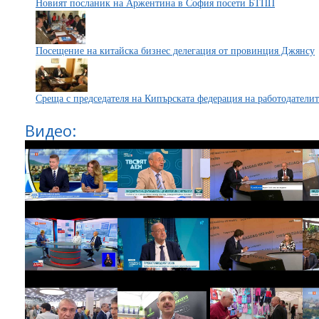
Новият посланик на Аржентина в София посети БТПП
Посещение на китайска бизнес делегация от провинция Джянсу
Среща с председателя на Кипърската федерация на работодатели
Видео: