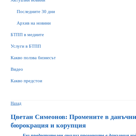
Актуални новини
Последните 30 дни
Архив на новини
БTПП в медиите
Услуги в БТПП
Какво ползва бизнесът
Видео
Какво предстои
Назад
Цветан Симеонов: Промените в данъчния
бюрокрация и корупция
Без предварителен анализ промените в данъчния код