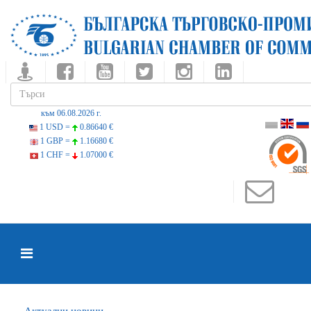
към 06.08.2026 г.
1 USD =
0.86640 €
1 GBP =
1.16680 €
1 CHF =
1.07000 €