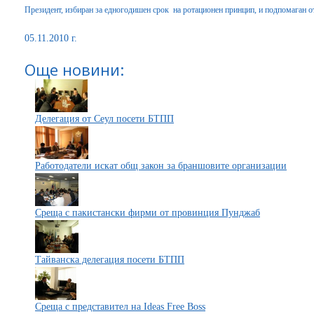
Президент, избиран за едногодишен срок на ротационен принцип, и подпомаган о
05.11.2010 г.
Още новини:
Делегация от Сеул посети БТПП
Работодатели искат общ закон за браншовите организации
Среща с пакистански фирми от провинция Пунджаб
Тайванска делегация посети БТПП
Среща с представител на Ideas Free Boss