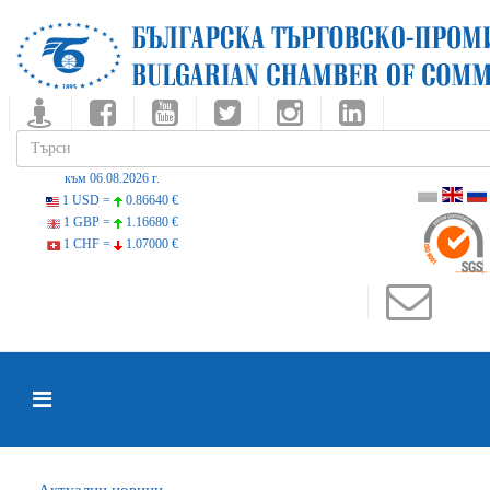
към 06.08.2026 г.
1 USD =
0.86640 €
1 GBP =
1.16680 €
1 CHF =
1.07000 €