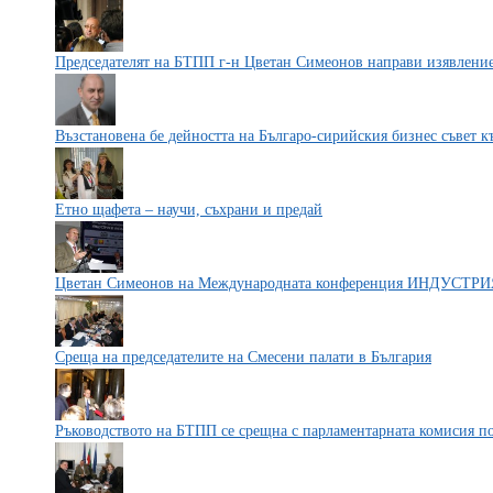
Председателят на БТПП г-н Цветан Симеонов направи изявление
Възстановена бе дейността на Българо-сирийския бизнес съвет 
Етно щафета – научи, съхрани и предай
Цветан Симеонов на Международната конференция ИНДУСТР
Среща на председателите на Смесени палати в България
Ръководството на БТПП се срещна с парламентарната комисия п