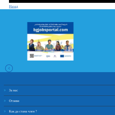
Назад
За нас
Отзиви
Как да стана член ?