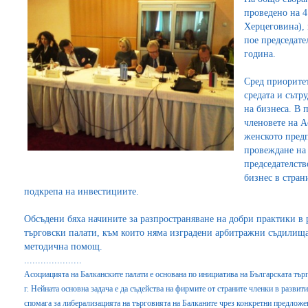
проведено на 4
Херцеговина),
пое председате
година.
Сред приоритет
средата и сътр
на бизнеса. В 
членовете на А
женското предп
провеждане на 
председателств
бизнес в стран
подкрепа на инвестициите.
Обсъдени бяха начините за разпространяване на добри практики в 
търговски палати, към които няма изградени арбитражни съдилища
методична помощ.
.....................
Асоциацията на Балканските палати е основана по инициатива на Българската тъ
г. Нейната основна задача е да съдейства на фирмите от страните членки в развит
спомага за либерализацията на търговията на Балканите чрез конкретни предложе