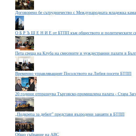
Договорено бе сътрудничество с Международната младежка кама
О Б Р Ъ Щ Е Н И Е от БТПП към обществото и политическите с
Пета среща на Клуба на смесените и чуждестранни палати в Бъл
Временно управляващият Посолството на Либия посети БТПП
20 години отпразнува Търговско-промишлена палата - Стара Заг
„Подкрепа за дебют” представи възродени занаяти в БТПП
Общо събрание на АВС