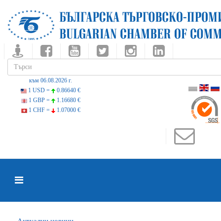
към 06.08.2026 г.
1 USD =
0.86640 €
1 GBP =
1.16680 €
1 CHF =
1.07000 €