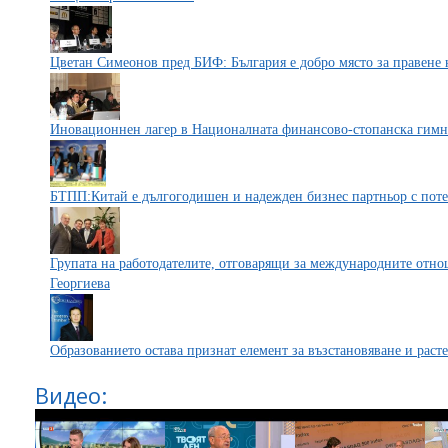
Цветан Симеонов пред БИФ: България е добро място за правене 
Иновационнен лагер в Националната финансово-стопанска гимн
БТПП:Китай е дългогодишен и надежден бизнес партньор с поте
Групата на работодателите, отговарящи за международните отно
Георгиева
Образованието остава признат елемент за възстановяване и раст
Видео: