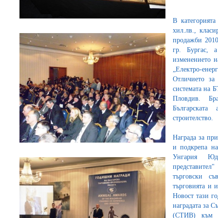
В категорият
хил.лв., клас
продажби 2010
гр. Бургас, 
изменението н
„Електро-енерг
Отличието за 
системата на 
Пловдив. Бр
Българската
строителство.
Награда за пр
и подкрепа н
Унгария Юд
представител
търговски с
търговията и 
Новост тази г
наградата за С
(СТИВ) към 