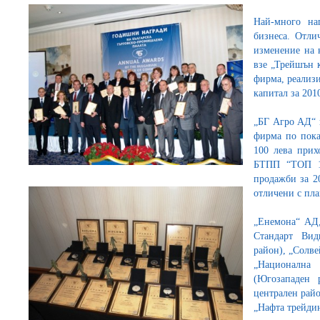
Най-много на
бизнеса. Отли
изменение на 
взе „Трейшън 
фирма, реализи
капитал за 20
„БГ Агро АД“ п
фирма по пока
100 лева прих
БТПП “ТОП 10
продажби за 20
отличени с пла
„Енемона“ АД,
Стандарт Вид
район), „Солве
„Национална
(Югозападен
централен райо
„Нафта трейдин