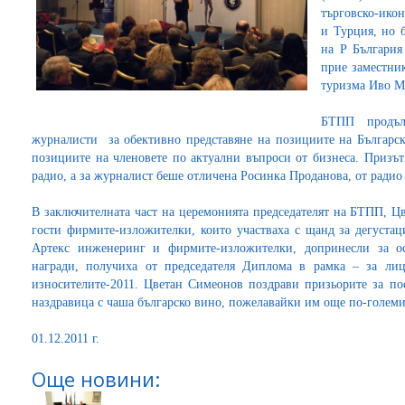
търговско-ико
и Турция, но 
на Р България
прие заместни
туризма Иво Ма
БТПП продъл
журналисти за обективно представяне на позициите на Българск
позициите на членовете по актуални въпроси от бизнеса. Призът
радио, а за журналист беше отличена Росинка Проданова, от радио
В заключителната част на церемонията председателят на БТПП, Ц
гости фирмите-изложителки, които участваха с щанд за дегустац
Артекс инженеринг и фирмите-изложителки, допринесли за о
награди, получиха от председателя Диплома в рамка – за лиц
износителите-2011. Цветан Симеонов поздрави призьорите за пос
наздравица с чаша българско вино, пожелавайки им още по-големи
01.12.2011 г.
Още новини: