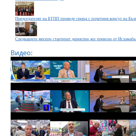
Председателят на БТПП проведе среща с почетния консул на Бъл
Следващите месеци стартират директни жп превози от Исламаба
Видео: