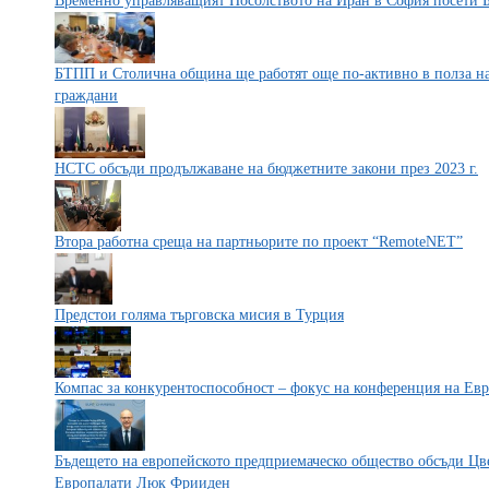
Временно управляващият Посолството на Иран в София посети
БТПП и Столична община ще работят още по-активно в полза на
граждани
НСТС обсъди продължаване на бюджетните закони през 2023 г.
Втора работна среща на партньорите по проект “RemoteNET”
Предстои голяма търговска мисия в Турция
Компас за конкурентоспособност – фокус на конференция на Ев
Бъдещето на европейското предприемаческо общество обсъди Цв
Европалати Люк Фрииден