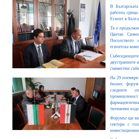
В Българскат
работна среща
Египет в Бълга
Тя е продълже
Цветан Симео
Посолството
египетска комп
Събеседницит
двустранните 
съвместни съби
На 29 ноември 
бизнес фору
следните се
промишлено
фармацевтична
тютюневи издел
Форумът ще вк
сектори с го
инвестиционни