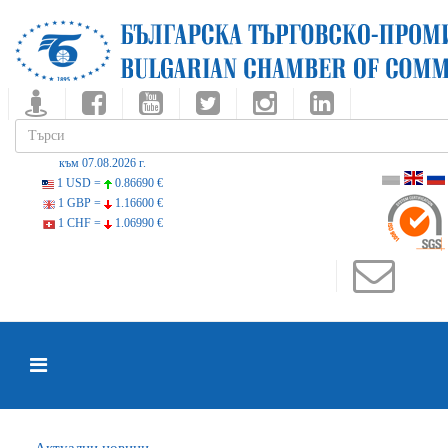
към 07.08.2026 г.
1 USD =
0.86690 €
1 GBP =
1.16600 €
1 CHF =
1.06990 €