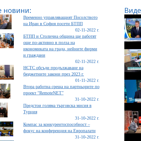
 новини:
Виде
Временно управляващият Посолството
на Иран в София посети БТПП
02-11-2022 г.
БТПП и Столична община ще работят
още по-активно в полза на
икономиката на града, нейните фирми
и граждани
02-11-2022 г.
НСТС обсъди продължаване на
бюджетните закони през 2023 г.
01-11-2022 г.
Втора работна среща на партньорите по
проект “RemoteNET”
31-10-2022 г.
Предстои голяма търговска мисия в
Турция
31-10-2022 г.
Компас за конкурентоспособност –
фокус на конференция на Европалати
31-10-2022 г.