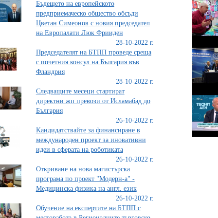
Бъдещето на европейското
предприемаческо общество обсъди
Цветан Симеонов с новия председател
на Европалати Люк Фрииден
28-10-2022 г.
Председателят на БТПП проведе среща
с почетния консул на България във
Фландрия
28-10-2022 г.
Следващите месеци стартират
директни жп превози от Исламабад до
България
26-10-2022 г.
Kандидатствайте за финансиране в
международен проект за иновативни
идеи в сферата на роботиката
26-10-2022 г.
Откриване на нова магистърска
програма по проект "Модерн-а" -
Медицинска физика на англ. език
26-10-2022 г.
Обучение на експертите на БТПП с
месторабота в Регионалните търговско-