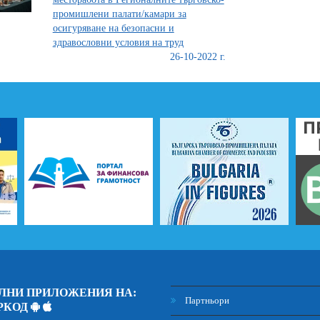
промишлени палати/камари за
осигуряване на безопасни и
здравословни условия на труд
26-10-2022 г.
ЛНИ ПРИЛОЖЕНИЯ НА:
Партньори
РКОД