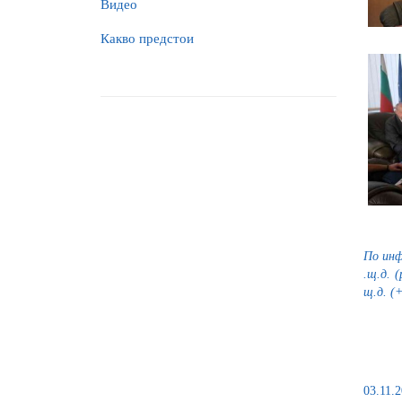
Видео
Какво предстои
По инф
.щ.д. 
щ.д. (
03.11.2