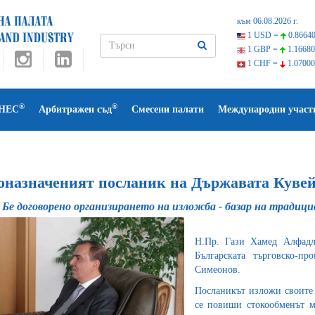
към 06.08.2026 г.
1 USD =
0.86640
1 GBP =
1.16680
1 CHF =
1.07000
®
®
НЕС
Арбитражен съд
Смесени палати
Международни участ
оназначеният посланик на Държавата Куве
Бе договорено организирането на изложба - базар на традици
Н.Пр. Гази Хамед Алфадл
Българската търговско-п
Симеонов.
Посланикът изложи своите 
се повиши стокообменът м