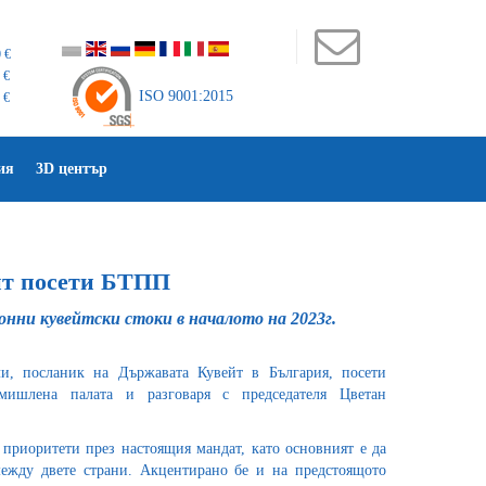
 €
 €
ISO 9001:2015
 €
ия
3D център
йт посети БТПП
онни кувейтски стоки в началото на 2023г.
и, посланик на Държавата Кувейт в България, посети
ромишлена палата и разговаря с председателя Цветан
приоритети през настоящия мандат, като основният е да
ежду двете страни. Акцентирано бе и на предстоящото