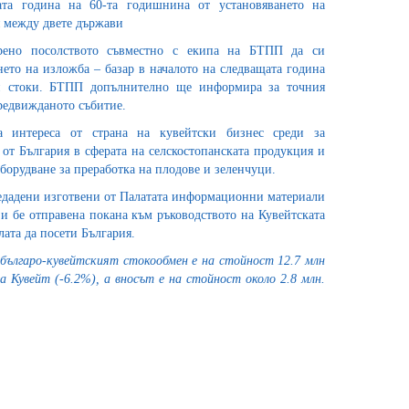
ата година на 60-та годишнина от установяването на
 между двете държави
рено посолството съвместно с екипа на БТПП да си
ето на изложба – базар в началото на следващата година
и стоки. БТПП допълнително ще информира за точния
редвижданото събитие.
 интереса от страна на кувейтски бизнес среди за
от България в сферата на селскостопанската продукция и
орудване за преработка на плодове и зеленчуци.
едадени изготвени от Палатата информационни материали
и бе отправена покана към ръководството на Кувейтската
алата да посети България.
българо-кувейтският стокообмен е на стойност 12.7 млн
за Кувейт (-6.2%), а вносът е на стойност около 2.8 млн.