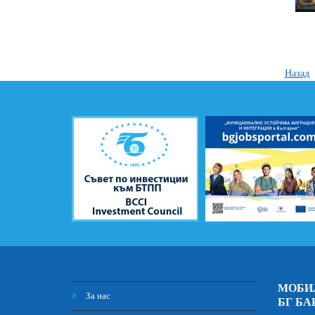
Назад
МОБИ
За нас
БГ БА