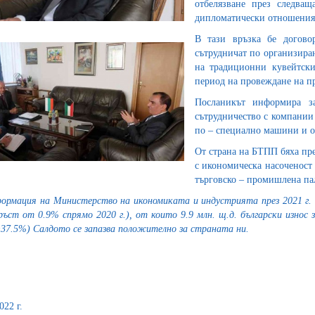
отбелязване през следващ
дипломатически отношения
В тази връзка бе догово
сътрудничат по организиран
на традиционни кувейтск
период на провеждане на п
Посланикът информира за
сътрудничество с компании 
по – специално машини и об
От страна на БТПП бяха пр
с икономическа насоченост 
търговско – промишлена п
ормация на Министерство на икономиката и индустрията през
2021 г.
(ръст от 0.9% спрямо 2020 г.), от които 9.9 млн. щ.д. български износ 
+37.5%) Салдото се запазва положително за страната ни.
022 г.